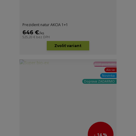
Prezident natur AKCIA 1+1
646 €
/
ks
525,20 €
bez DPH
Zvoliť variant
TOP produkt
Akcia
Novinka
Doprava ZADARMO
- 14 %