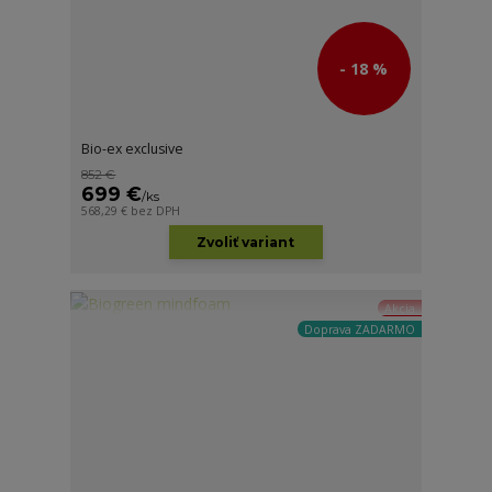
- 18 %
Bio-ex exclusive
852 €
699 €
/
ks
568,29 €
bez DPH
Zvoliť variant
Akcia
Doprava ZADARMO