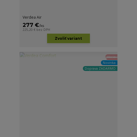
Verdea Air
277 €
/
ks
225,20 €
bez DPH
Zvoliť variant
Akcia
Novinka
Doprava ZADARMO