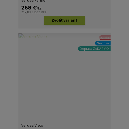
Verdea Partner
268 €
/
ks
217,89 €
bez DPH
Zvoliť variant
Akcia
Novinka
Doprava ZADARMO
Verdea Visco