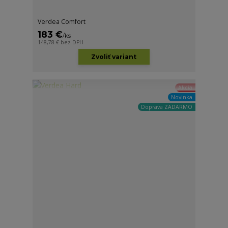
Verdea Comfort
183 €
/
ks
148,78 €
bez DPH
Zvoliť variant
Akcia
Novinka
Doprava ZADARMO