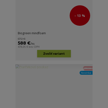
- 13 %
Biogreen mindfoam
672 €
588 €
/
ks
478,05 €
bez DPH
Zvoliť variant
Akcia
Novinka