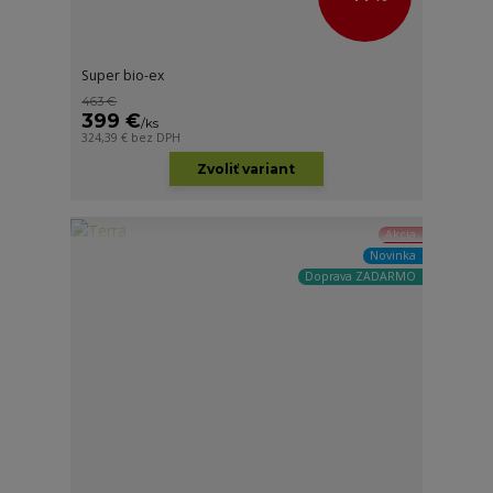
Super bio-ex
463 €
399 €
/
ks
324,39 €
bez DPH
Zvoliť variant
Akcia
Novinka
Doprava ZADARMO