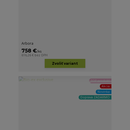
Arbora
758 €
/
ks
616,26 €
bez DPH
Zvoliť variant
TOP produkt
Akcia
Novinka
Doprava ZADARMO