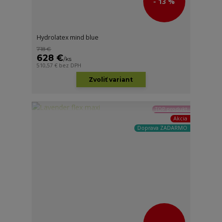
- 13 %
Hydrolatex mind blue
718 €
628 €
/
ks
510,57 €
bez DPH
Zvoliť variant
TOP produkt
Akcia
Doprava ZADARMO