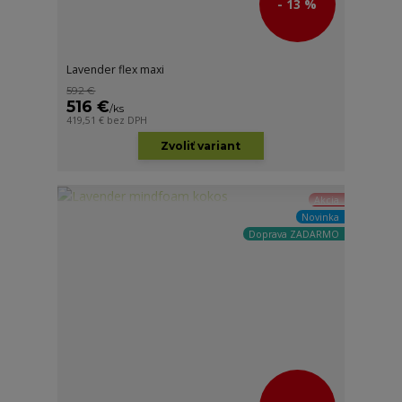
- 13 %
Lavender flex maxi
592 €
516 €
/
ks
419,51 €
bez DPH
Zvoliť variant
Akcia
Novinka
Doprava ZADARMO