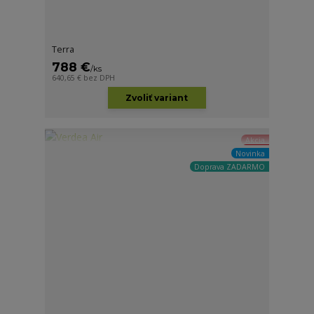
Terra
788 €
/
ks
640,65 €
bez DPH
Zvoliť variant
Akcia
Novinka
Doprava ZADARMO