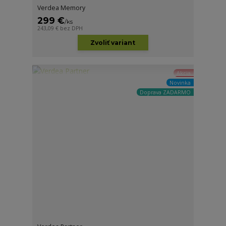
Verdea Memory
299 €
/
ks
243,09 €
bez DPH
Zvoliť variant
Akcia
Novinka
Doprava ZADARMO