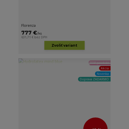
Florenza
777 €
/
ks
631,71 €
bez DPH
Zvoliť variant
TOP produkt
Akcia
Novinka
Doprava ZADARMO