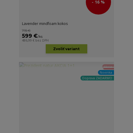
- 16 %
Lavender mindfoam kokos
715 €
599 €
/
ks
486,99 €
bez DPH
Zvoliť variant
Akcia
Novinka
Doprava ZADARMO