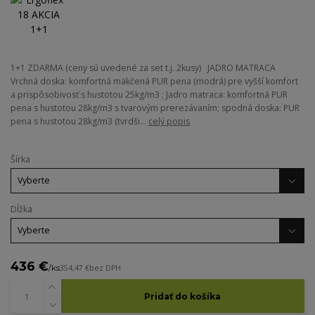
1+1 ZDARMA (ceny sú uvedené za set t.j. 2kusy) JADRO MATRACA
Vrchná doska: komfortná mäkčená PUR pena (modrá) pre vyšší komfort
a prispôsobivosť s hustotou 25kg/m3 ; Jadro matraca: komfortná PUR
pena s hustotou 28kg/m3 s tvarovým prerezávaním; spodná doska: PUR
pena s hustotou 28kg/m3 (tvrdši...
celý popis
Šírka
Dĺžka
436 €
/
ks
354,47 €
bez DPH
Pridať do košíka