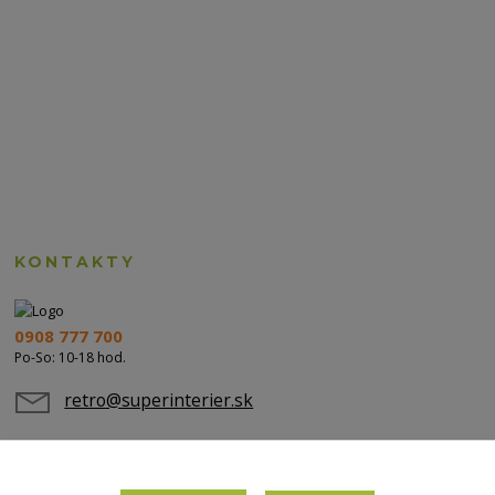
KONTAKTY
0908 777 700
Po-So: 10-18 hod.
retro@superinterier.sk