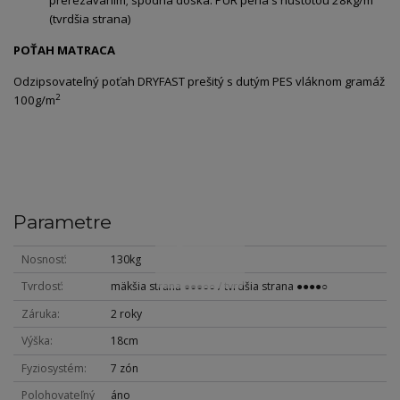
(tvrdšia strana)
POŤAH MATRACA
Odzipsovateľný poťah DRYFAST prešitý s dutým PES vláknom gramáž
2
100g/m
Parametre
Nosnosť
130kg
Tvrdosť
mäkšia strana ●●●○○ / tvrdšia strana ●●●●○
Záruka
2 roky
Výška
18cm
Fyziosystém
7 zón
Polohovateľný
áno