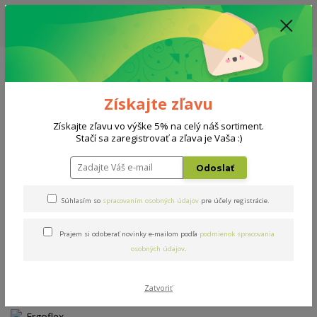
ZĽAVA: VŠETKY VYSTAVENÉ POSTELE ZA 400€ - CENA MATRACU A ROŠTU
PODĽA VÝBERU / DODACIA LEHOTA JE AKTUÁLNE 10-15 PRACOVNÝCH
DNÍ
0908 777 700
Po-So: 10-18 hod.
0
0 €
Získajte zľavu
Menu
Získajte zľavu vo výške 5% na celý náš sortiment.
Stačí sa zaregistrovať a zľava je Vaša :)
Úvod
AKCIE
Ergoflex 18 AKCIA 1+1
Odoslať
Ergoflex 18 AKCIA 1+1
Súhlasím so
spracovaním osobných údajov
pre účely registrácie.
Prajem si odoberať novinky e-mailom podľa
podmienok spracovania
Akcia
Doprava ZADARMO
osobných údajov
.
Zatvoriť