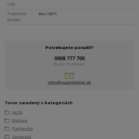
rošt
Prateľnosť
áno / 60°C
poťahu
Potrebujete poradiť?
0908 777 700
Po-So: 10-18 hod.
retro@superinterier.sk
Tovar zaradený v kategóriách
AKCIE
Matrace
Partnerské
Seniorské