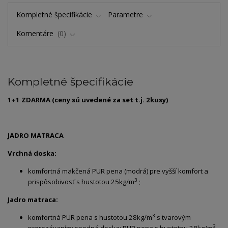
Kompletné špecifikácie
Parametre
Komentáre
0
Kompletné špecifikácie
1+1 ZDARMA (ceny sú uvedené za set t.j. 2kusy)
JADRO MATRACA
Vrchná doska:
komfortná mäkčená PUR pena (modrá) pre vyšší komfort a
3
prispôsobivosť s hustotou 25kg/m
;
Jadro matraca:
3
komfortná PUR pena s hustotou 28kg/m
s tvarovým
3
prerezávaním; spodná doska: PUR pena s hustotou 28kg/m