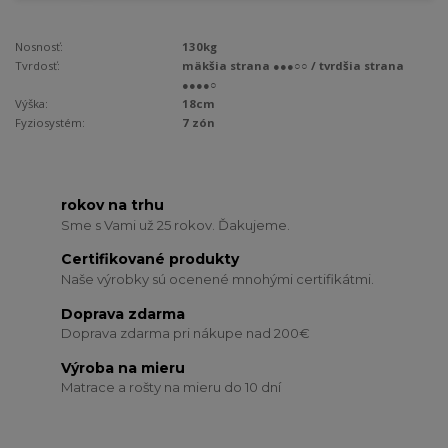
Nosnosť:
130kg
Tvrdosť:
mäkšia strana ●●●○○ / tvrdšia strana
●●●●○
Výška:
18cm
Fyziosystém:
7 zón
rokov na trhu
Sme s Vami už 25 rokov. Ďakujeme.
Certifikované produkty
Naše výrobky sú ocenené mnohými certifikátmi.
Doprava zdarma
Doprava zdarma pri nákupe nad 200€
Výroba na mieru
Matrace a rošty na mieru do 10 dní