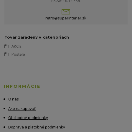
Po-So: 10-18 hod.
retro@superinterier.sk
Tovar zaradený v kategóriách
AKCIE
Postele
INFORMÁCIE
O nás
Ako nakupovať
Obchodné podmienky
Doprava a platobné podmienky