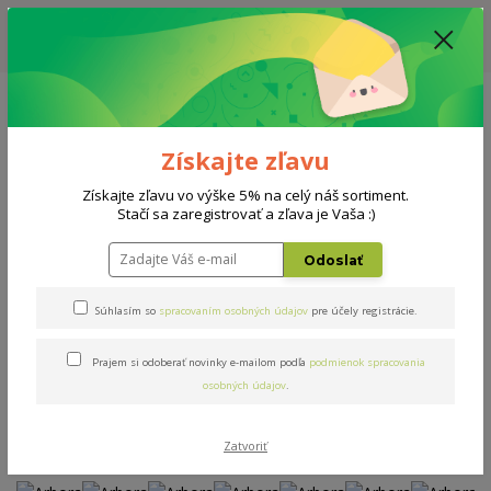
ZĽAVA: VŠETKY VYSTAVENÉ POSTELE ZA 400€ - CENA MATRACU A ROŠTU
PODĽA VÝBERU / DODACIA LEHOTA JE AKTUÁLNE 10-15 PRACOVNÝCH
DNÍ
0908 777 700
Po-So: 10-18 hod.
0
0 €
Získajte zľavu
Menu
Získajte zľavu vo výške 5% na celý náš sortiment.
Stačí sa zaregistrovať a zľava je Vaša :)
Úvod
Postele
Arbora
Odoslať
Arbora
Súhlasím so
spracovaním osobných údajov
pre účely registrácie.
Prajem si odoberať novinky e-mailom podľa
podmienok spracovania
Novinka
Akcia
Doprava ZADARMO
osobných údajov
.
Zatvoriť