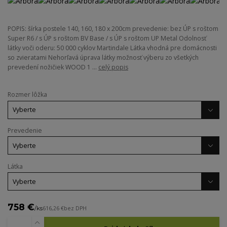
POPIS: šírka postele 140, 160, 180 x 200cm prevedenie: bez ÚP s roštom
Super R6 / s ÚP s roštom BV Base / s ÚP s roštom UP Metal Odolnosť
látky voči oderu: 50 000 cyklov Martindale Látka vhodná pre domácnosti
so zvieratami Nehorľavá úprava látky možnosť výberu zo všetkých
prevedení nožičiek WOOD 1 ...
celý popis
Rozmer lôžka
Prevedenie
Látka
758 €
/
ks
616,26 €
bez DPH