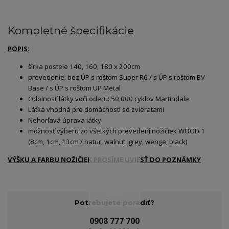
Kompletné špecifikácie
POPIS
:
šírka postele 140, 160, 180 x 200cm
prevedenie: bez ÚP s roštom Super R6 / s ÚP s roštom BV
Base / s ÚP s roštom UP Metal
Odolnosť látky voči oderu: 50 000 cyklov Martindale
Látka vhodná pre domácnosti so zvieratami
Nehorľavá úprava látky
možnosť výberu zo všetkých prevedení nožičiek WOOD 1
(8cm, 1cm, 13cm / natur, walnut, grey, wenge, black)
VÝŠKU A FARBU NOŽIČIEK PROSÍME UVIESŤ DO POZNÁMKY
Potrebujete poradiť?
0908 777 700