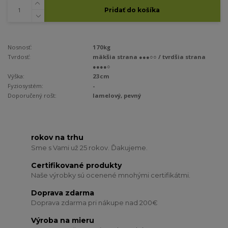
Pridať do košíka
Nosnosť:
170kg
Tvrdosť:
mäkšia strana ●●●○○ / tvrdšia strana
●●●●○
Výška:
23cm
Fyziosystém:
-
Doporučený rošt:
lamelový, pevný
rokov na trhu
Sme s Vami už 25 rokov. Ďakujeme.
Certifikované produkty
Naše výrobky sú ocenené mnohými certifikátmi.
Doprava zdarma
Doprava zdarma pri nákupe nad 200€
Výroba na mieru