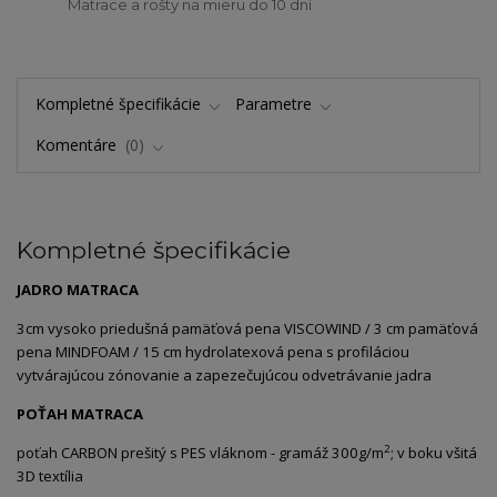
Matrace a rošty na mieru do 10 dní
Kompletné špecifikácie
Parametre
Komentáre
0
Kompletné špecifikácie
JADRO MATRACA
3cm vysoko priedušná pamäťová pena VISCOWIND / 3 cm pamäťová
pena MINDFOAM / 15 cm hydrolatexová pena s profiláciou
vytvárajúcou zónovanie a zapezečujúcou odvetrávanie jadra
POŤAH MATRACA
2
poťah CARBON prešitý s PES vláknom - gramáž 300g/m
; v boku všitá
3D textília