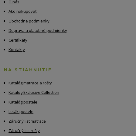
O nás
Ako nakupovať
Obchodné podmienky
Doprava a platobné podmienky
Certifikáty
Kontakty
NA STIAHNUTIE
Katalóg matrace a rošty
Katalóg Exclusive Collection
Katalóg postele
Leták postele
Záručný list matrace
Záručný list rošty