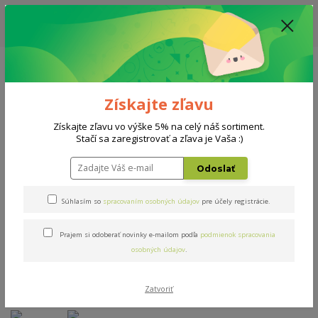
ZĽAVA: VŠETKY VYSTAVENÉ POSTELE ZA 400€ - CENA MATRACU A ROŠTU
PODĽA VÝBERU / DODACIA LEHOTA JE AKTUÁLNE 10-15 PRACOVNÝCH
DNÍ
0908 777 700
Po-So: 10-18 hod.
0
0 €
Získajte zľavu
Menu
Získajte zľavu vo výške 5% na celý náš sortiment.
Stačí sa zaregistrovať a zľava je Vaša :)
Úvod
Matrace
Hydrolatex mind blue
Odoslať
Hydrolatex mind blue
Súhlasím so
spracovaním osobných údajov
pre účely registrácie.
Prajem si odoberať novinky e-mailom podľa
podmienok spracovania
Novinka
Akcia
TOP produkt
Doprava ZADARMO
osobných údajov
.
- 13 %
Zatvoriť