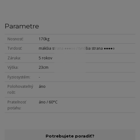
Parametre
Nosnosť
170kg
Tvrdosť
mäkšia strana ●●●○○ / tvrdšia strana ●●●●○
Záruka
5 rokov
Výška
23cm
Fyziosystém
-
Polohovateľný
áno
rošt
Prateľnosť
áno / 60°C
poťahu
Potrebujete poradiť?