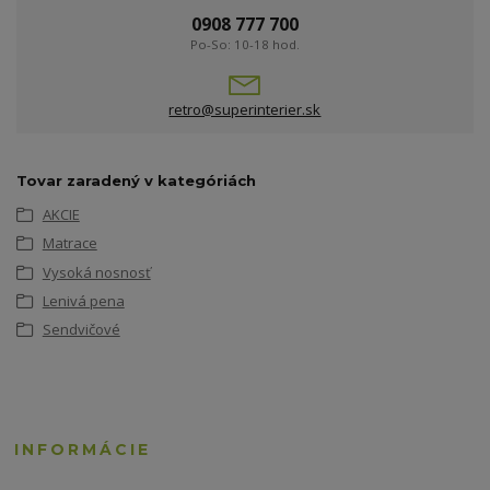
0908 777 700
Po-So: 10-18 hod.
retro@superinterier.sk
Tovar zaradený v kategóriách
AKCIE
Matrace
Vysoká nosnosť
Lenivá pena
Sendvičové
INFORMÁCIE