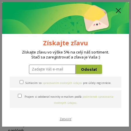
ZĽAVA: VŠETKY VYSTAVENÉ POSTELE ZA 400€ - CENA MATRACU A ROŠTU
PODĽA VÝBERU / DODACIA LEHOTA JE AKTUÁLNE 10-15 PRACOVNÝCH
DNÍ
0908 777 700
Po-So: 10-18 hod.
0
0 €
Získajte zľavu
Menu
Získajte zľavu vo výške 5% na celý náš sortiment.
Stačí sa zaregistrovať a zľava je Vaša :)
Úvod
Doplnky
Detský paplónik 90x130cm
Odoslať
Detský paplónik 90x130cm
Súhlasím so
spracovaním osobných údajov
pre účely registrácie.
Prajem si odoberať novinky e-mailom podľa
podmienok spracovania
osobných údajov
.
Zatvoriť