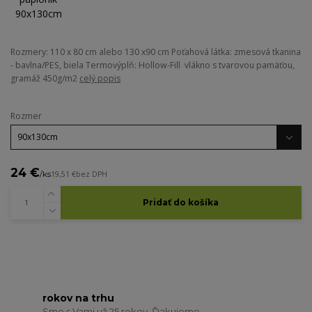
Rozmery: 110 x 80 cm alebo 130 x90 cm Poťahová látka: zmesová tkanina
- bavlna/PES, biela Termovýplň: Hollow-Fill vlákno s tvarovou pamäťou,
gramáž 450g/m2
celý popis
Rozmer
24 €
/
ks
19,51 €
bez DPH
Pridať do košíka
rokov na trhu
Sme s Vami už 25 rokov. Ďakujeme.