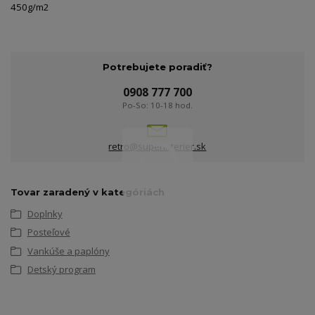
450g/m2
Potrebujete poradiť?
0908 777 700
Po-So: 10-18 hod.
retro@superinterier.sk
Tovar zaradený v kategóriách
Doplnky
Posteľové
Vankúše a paplóny
Detský program