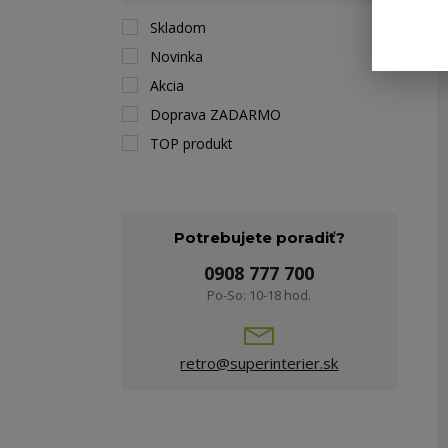
Skladom
Novinka
Akcia
Doprava ZADARMO
TOP produkt
Potrebujete poradiť?
0908 777 700
Po-So: 10-18 hod.
retro@superinterier.sk