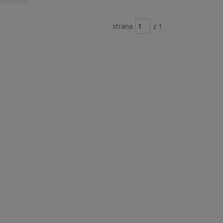
strana
z 1