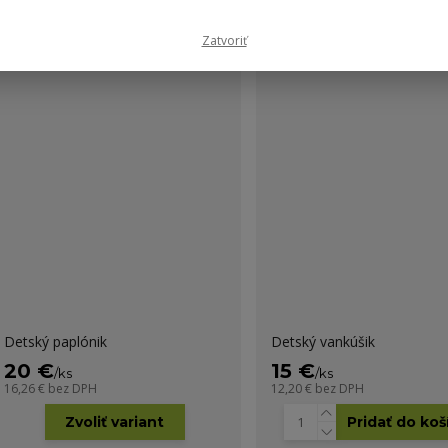
Zatvoriť
Detský paplónik
Detský vankúšik
20 €
15 €
/
ks
/
ks
16,26 €
bez DPH
12,20 €
bez DPH
Zvoliť variant
Pridať do koš