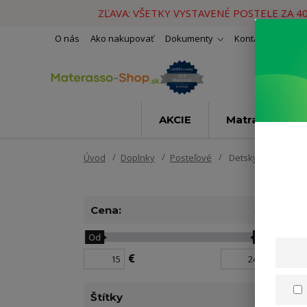
ZĽAVA: VŠETKY VYSTAVENÉ POSTELE ZA 4
O nás
Ako nakupovať
Dokumenty
Kontakty
Naše 
AKCIE
Matrace
Úvod
Doplnky
Posteľové
Detský program
Cena:
Od
Do
N
€
€
Z
Štítky