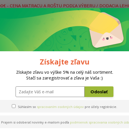
00€ - CENA MATRACU A ROŠTU PODĽA VÝBERU / DODACIA LE
práce
Neviete si rady? Zavolajte.
0
Hľada
Rošty
Doplnky
Postele
Materiá
Získajte zľavu
Získajte zľavu vo výške 5% na celý náš sortiment.
Stačí sa zaregistrovať a zľava je Vaša :)
Detský program
Odoslať
Súhlasím so
spracovaním osobných údajov
pre účely registrácie.
ajnovšie
Najlacnejšie
Najdrahšie
Prajem si odoberať novinky e-mailom podľa
podmienok spracovania osobných úda
obrazujem 1-2 z 2