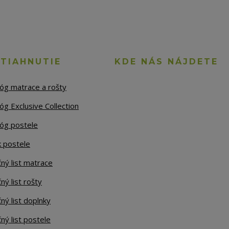
STIAHNUTIE
KDE NÁS NÁJDETE
lóg matrace a rošty
óg Exclusive Collection
lóg postele
k postele
ný list matrace
ný list rošty
ný list doplnky
ný list postele