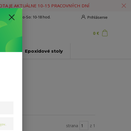
HOTA JE AKTUÁLNE 10-15 PRACOVNÝCH DNÍ
908 777 700
Po-So: 10-18 hod.
Prihlásenie
0
ks
za
0 €
ť
ly
Epoxidové stoly
jov
.
strana
z 1