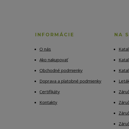
INFORMÁCIE
NA 
O nás
Kata
Ako nakupovať
Katal
Obchodné podmienky
Kata
Doprava a platobné podmienky
Letá
Certifikáty
Záruč
Kontakty
Záruč
Záruč
Záruč