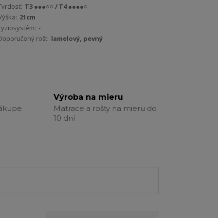
Tvrdosť:
T3 ●●●○○ / T4 ●●●●○
Výška:
21cm
Fyziosystém:
-
Doporučený rošt:
lamelový, pevný
Výroba na mieru
nákupe
Matrace a rošty na mieru do
10 dní