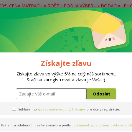
400€, CENA MATRACU A ROŠTU PODĽA VÝBERU / DODACIA LEH
práce
Neviete si rady? Zavolajte.
0
Hľada
Rošty
Doplnky
Postele
Materiá
Získajte zľavu
cm
Získajte zľavu vo výške 5% na celý náš sortiment.
Stačí sa zaregistrovať a zľava je Vaša :)
ner 180x200cm
Odoslať
Súhlasím so
spracovaním osobných údajov
pre účely registrácie.
Prajem si odoberať novinky e-mailom podľa
podmienok spracovania osobných úda