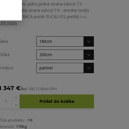
dvojlôžkového jadra (jedna strana tuhosť T3 -
stredný / druhá strana tuhosť T4 - stredne tvrdý)
POŤAH MATRACA poťah EUCALYSS prešitý s v...
celý popis
Šírka
Dĺžka
Tvrdosť
1 347 €
/
ks
1 095,12 €
bez DPH
Pridať do košíka
Číslo produktu:
-19
Nosnosť:
170kg