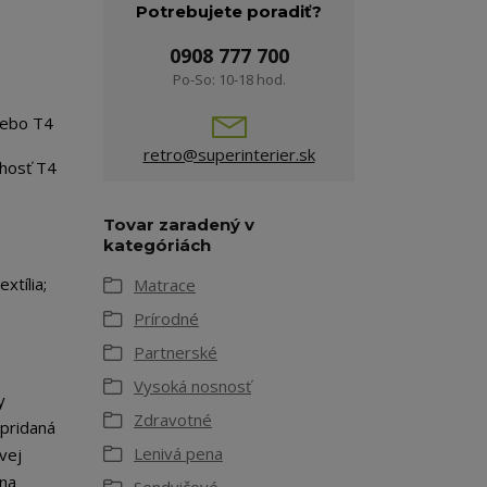
Potrebujete poradiť?
0908 777 700
Po-So: 10-18 hod.
lebo T4
retro@superinterier.sk
uhosť T4
Tovar zaradený v
kategóriách
extília;
Matrace
Prírodné
Partnerské
Vysoká nosnosť
y
Zdravotné
 pridaná
Lenivá pena
vej
 na