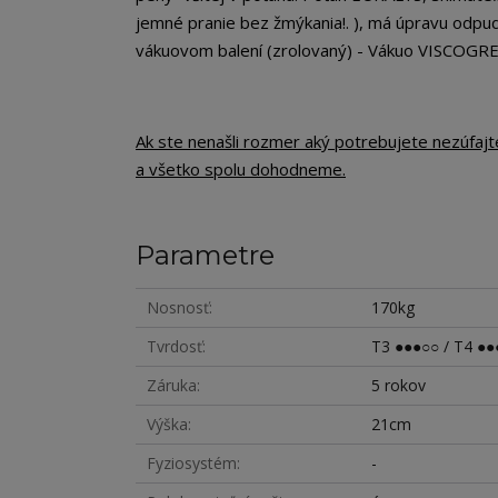
jemné pranie bez žmýkania!. ), má úpravu odpud
vákuovom balení (zrolovaný) - Vákuo VISCOGR
Ak ste nenašli rozmer aký potrebujete nezúfaj
a všetko spolu dohodneme.
Parametre
Nosnosť
170kg
Tvrdosť
T3 ●●●○○ / T4 ●●
Záruka
5 rokov
Výška
21cm
Fyziosystém
-