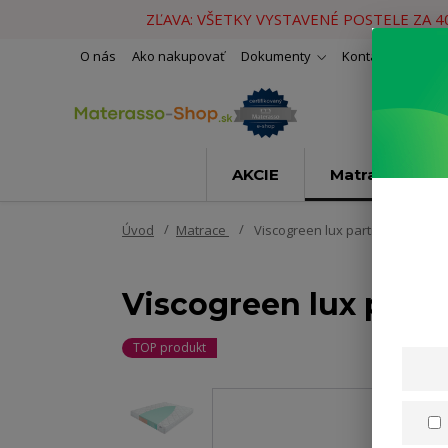
ZĽAVA: VŠETKY VYSTAVENÉ POSTELE ZA 
O nás
Ako nakupovať
Dokumenty
Kontakty
Naše 
AKCIE
Matrace
Úvod
Matrace
Viscogreen lux partner 180x200
Viscogreen lux part
TOP produkt