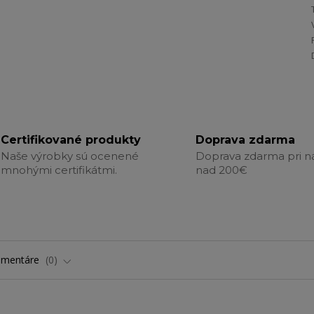
Certifikované produkty
Doprava zdarma
Naše výrobky sú ocenené
Doprava zdarma pri 
mnohými certifikátmi.
nad 200€
omentáre
0