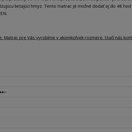
zujúcu lietajúci hmyz. Tento matrac je možné dodať aj do 48 hod
EEN.
te. Matrac pre Vás vyrobíme v akomkoľvek rozmere. Stačí nás kon
●●○