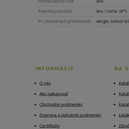
Polohovateľný rošt
áno
Prateľnosť poťahu
áno / ručne 30°C
Pri zdravotných problémoch
alergie, bolesti 
INFORMÁCIE
NA 
O nás
Kata
Ako nakupovať
Katal
Obchodné podmienky
Kata
Doprava a platobné podmienky
Letá
Certifikáty
Záruč