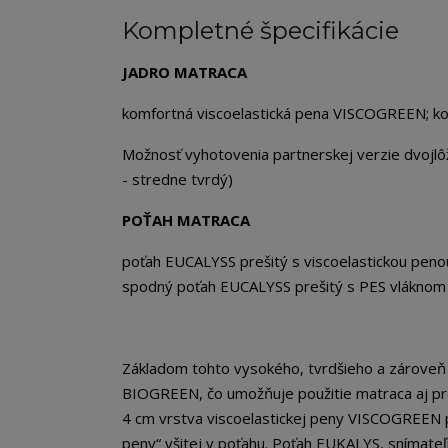
Kompletné špecifikácie
JADRO MATRACA
komfortná viscoelastická pena VISCOGREEN; k
Možnosť vyhotovenia partnerskej verzie dvojlôž
- stredne tvrdý)
POŤAH MATRACA
poťah EUCALYSS prešitý s viscoelastickou pe
spodný poťah EUCALYSS prešitý s PES vlákno
Základom tohto vysokého, tvrdšieho a zároveň
BIOGREEN, čo umožňuje použitie matraca aj pre 
4 cm vrstva viscoelastickej peny VISCOGREEN p
peny“ všitej v poťahu. Poťah EUKALYS, snímateľn