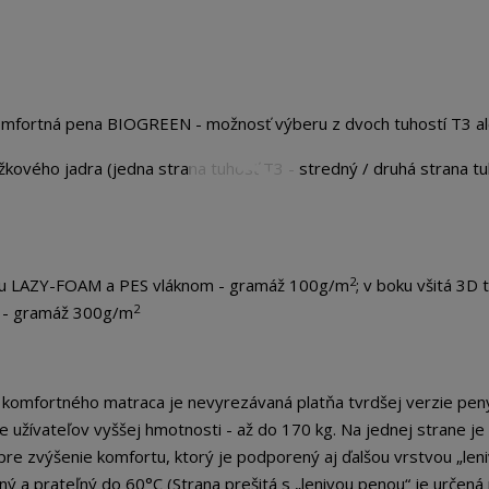
omfortná pena BIOGREEN - možnosť výberu z dvoch tuhostí T3 a
kového jadra (jedna strana tuhosť T3 - stredný / druhá strana t
2
nou LAZY-FOAM a PES vláknom - gramáž 100g/m
; v boku všitá 3D t
2
m - gramáž 300g/m
 komfortného matraca je nevyrezávaná platňa tvrdšej verzie pen
užívateľov vyššej hmotnosti - až do 170 kg. Na jednej strane je
re zvýšenie komfortu, ktorý je podporený aj ďalšou vrstvou „leni
ý a prateľný do 60°C (Strana prešitá s „lenivou penou“ je určená