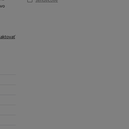
Sendvičové
 vo
taktovať