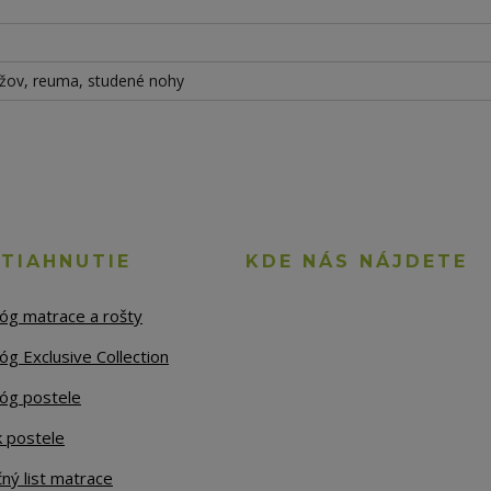
krížov, reuma, studené nohy
STIAHNUTIE
KDE NÁS NÁJDETE
lóg matrace a rošty
óg Exclusive Collection
lóg postele
k postele
ný list matrace