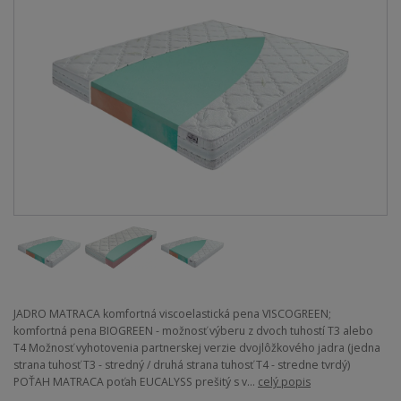
JADRO MATRACA komfortná viscoelastická pena VISCOGREEN;
komfortná pena BIOGREEN - možnosť výberu z dvoch tuhostí T3 alebo
T4 Možnosť vyhotovenia partnerskej verzie dvojlôžkového jadra (jedna
strana tuhosť T3 - stredný / druhá strana tuhosť T4 - stredne tvrdý)
POŤAH MATRACA poťah EUCALYSS prešitý s v...
celý popis