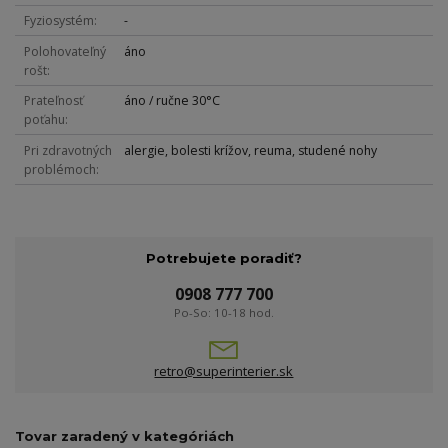
Fyziosystém
-
Polohovateľný
áno
rošt
Prateľnosť
áno / ručne 30°C
poťahu
Pri zdravotných
alergie, bolesti krížov, reuma, studené nohy
problémoch
Potrebujete poradiť?
0908 777 700
Po-So: 10-18 hod.
retro@superinterier.sk
Tovar zaradený v kategóriách