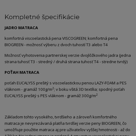
Kompletné špecifikácie
JADRO MATRACA
komfortná viscoelastická pena VISCOGREEN; komfortná pena
BIOGREEN - možnosť výberu z dvoch tuhostí T3 alebo T4
Možnosť vyhotovenia partnerskej verzie dvojlôžkového jadra (jedna
strana tuhosť T3 - stredný / druhá strana tuhosť T4 - stredne tvrdý)
POŤAH MATRACA
poťah EUCALYSS prešitý s viscoelastickou penou LAZY-FOAM a PES
2
vláknom - gramáž 100g/m
; v boku všitá 3D textília; spodný poťah
2
EUCALYSS prešitý s PES vláknom - gramáž 300g/m
Základom tohto vysokého, tvrdšieho a zároveň komfortného
matraca je nevyrezávaná platňa tvrdšej verzie peny BIOGREEN, čo
umožňuje použitie matraca aj pre užívateľov vyššej hmotnosti - až do
170 kg. Na jednej strane je pridaná 4 cm vrstva viscoelastickej peny