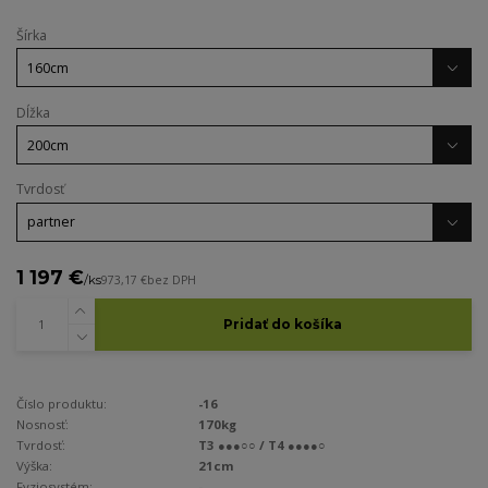
Šírka
Dĺžka
Tvrdosť
1 197 €
/
ks
973,17 €
bez DPH
Pridať do košíka
Číslo produktu:
-16
Nosnosť:
170kg
Tvrdosť:
T3 ●●●○○ / T4 ●●●●○
Výška:
21cm
Fyziosystém:
-