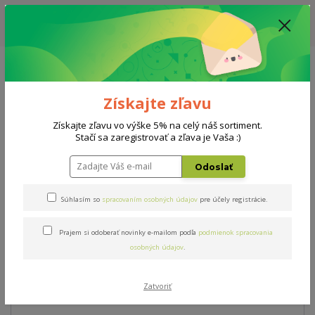
ZĽAVA: VŠETKY VYSTAVENÉ POSTELE ZA 400€ - CENA MATRACU A ROŠTU
PODĽA VÝBERU / DODACIA LEHOTA JE AKTUÁLNE 10-15 PRACOVNÝCH
DNÍ
0908 777 700
Po-So: 10-18 hod.
0
0 €
Získajte zľavu
Menu
Získajte zľavu vo výške 5% na celý náš sortiment.
Stačí sa zaregistrovať a zľava je Vaša :)
Úvod
Matrace
Viscogreen lux parnter 160x200cm
Odoslať
Viscogreen lux parnter
Súhlasím so
spracovaním osobných údajov
pre účely registrácie.
160x200cm
Prajem si odoberať novinky e-mailom podľa
podmienok spracovania
osobných údajov
.
TOP produkt
Zatvoriť