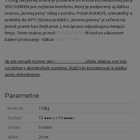
VISCOGREEN pre zvýšenie komfortu, ktorý je podporený aj ďalšou
vrstvou „lenivej peny“ všitej v poťahu. Poťah EUKALYS, snímateľný a
prateľný do 60°C (Strana prešitá s „lenivou penou“ je určená na
jemné pranie bez žmýkania!. ), má úpravu odpudzujúcu lietajúci
hmyz. Tento matrac je možné dodať aj do 48 hod vo vákuovom
balení (zrolovaný) - Vákuo VISCOGREEN.
Ak ste nenašli rozmer aký potrebujete nezúfajte. Matrac pre Vás
vyrobíme v akomkoľvek rozmere. Stačí nás kontaktovať a všetko
spolu dohodneme.
Parametre
Nosnosť
170kg
Tvrdosť
T3 ●●●○○ / T4 ●●●●○
Záruka
5 rokov
Výška
21cm