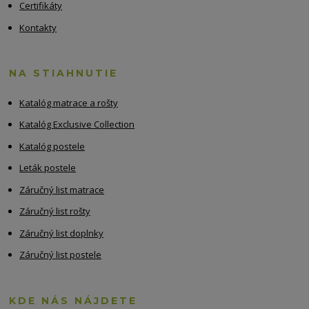
Certifikáty
Kontakty
NA STIAHNUTIE
Katalóg matrace a rošty
Katalóg Exclusive Collection
Katalóg postele
Leták postele
Záručný list matrace
Záručný list rošty
Záručný list doplnky
Záručný list postele
KDE NÁS NÁJDETE