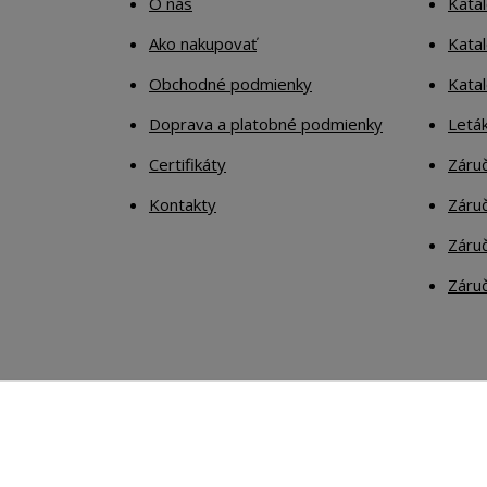
O nás
Kata
Ako nakupovať
Katal
Obchodné podmienky
Kata
Doprava a platobné podmienky
Letá
Certifikáty
Záruč
Kontakty
Záruč
Záruč
Záruč