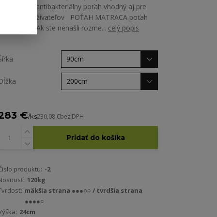
odvetranie• antibakteriálny poťah vhodný aj pre
citlivých používateľov POŤAH MATRACA poťah
Antialergic Ak ste nenašli rozme...
celý popis
Šírka
Dĺžka
283 €
/
ks
230,08 €
bez DPH
Pridať do košíka
Číslo produktu:
-2
Nosnosť:
120kg
Tvrdosť:
mäkšia strana ●●●○○ / tvrdšia strana
●●●●○
Výška:
24cm