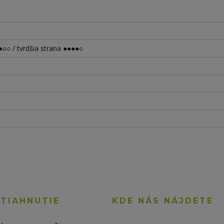
○○ / tvrdšia strana ●●●●○
STIAHNUTIE
KDE NÁS NÁJDETE