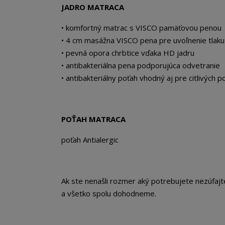
JADRO MATRACA
• komfortný matrac s VISCO pamäťovou penou
• 4 cm masážna VISCO pena pre uvoľnenie tlaku
• pevná opora chrbtice vďaka HD jadru
• antibakteriálna pena podporujúca odvetranie
• antibakteriálny poťah vhodný aj pre citlivých p
POŤAH MATRACA
poťah Antialergic
Ak ste nenašli rozmer aký potrebujete nezúfaj
a všetko spolu dohodneme.