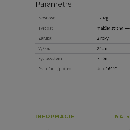
Parametre
Nosnosť
120kg
Tvrdosť
mäkšia strana ●●●
Záruka
2 roky
Výška
24cm
Fyziosystém
7 zón
Prateľnosť poťahu
áno / 60°C
INFORMÁCIE
NA 