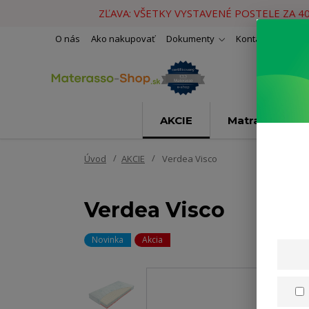
ZĽAVA: VŠETKY VYSTAVENÉ POSTELE ZA 4
O nás
Ako nakupovať
Dokumenty
Kontakty
Naše 
AKCIE
Matrace
Úvod
AKCIE
Verdea Visco
Verdea Visco
Novinka
Akcia