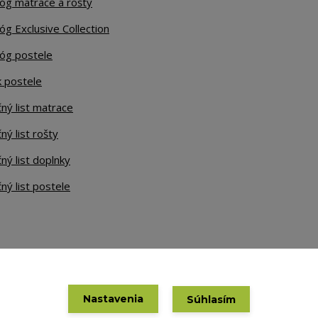
lóg matrace a rošty
óg Exclusive Collection
lóg postele
k postele
ný list matrace
ný list rošty
ný list doplnky
ný list postele
Nastavenia
Súhlasím
Vytvorené na
Eshop-rychlo.sk