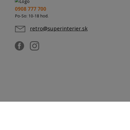
0908 777 700
Po-So: 10-18 hod.
retro@superinterier.sk