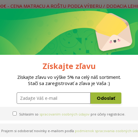
00€ - CENA MATRACU A ROŠTU PODĽA VÝBERU / DODACIA LE
práce
Neviete si rady? Zavolajte.
0
Hľada
Rošty
Doplnky
Postele
Materiá
Získajte zľavu
Získajte zľavu vo výške 5% na celý náš sortiment.
Stačí sa zaregistrovať a zľava je Vaša :)
Odoslať
Súhlasím so
spracovaním osobných údajov
pre účely registrácie.
Prajem si odoberať novinky e-mailom podľa
podmienok spracovania osobných úda