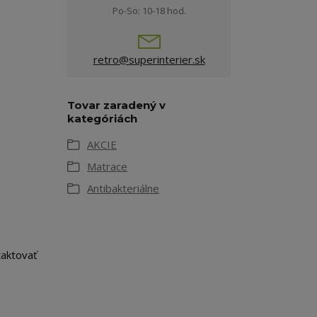
Po-So: 10-18 hod.
retro@superinterier.sk
Tovar zaradený v
kategóriách
AKCIE
Matrace
Antibakteriálne
taktovať