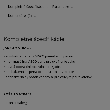
Kompletné špecifikácie
Parametre
Komentáre
0
Kompletné špecifikácie
JADRO MATRACA
• komfortný matrac s VISCO pamäťovou penou
• 4 cm masážna VISCO pena pre uvoľnenie tlaku
• pevná opora chrbtice vďaka HD jadru
• antibakteriálna pena podporujúca odvetranie
• antibakteriálny poťah vhodný aj pre citlivých používateľov
POŤAH MATRACA
poťah Antialergic