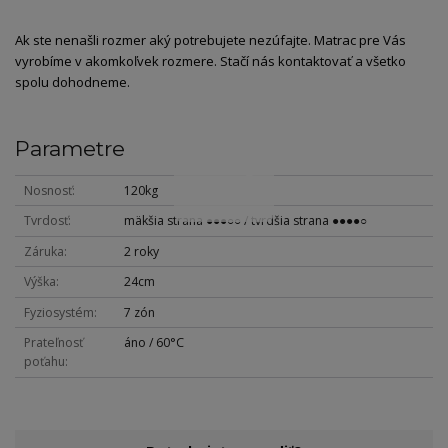
Ak ste nenašli rozmer aký potrebujete nezúfajte. Matrac pre Vás
vyrobíme v akomkoľvek rozmere. Stačí nás kontaktovať a všetko
spolu dohodneme.
Parametre
Nosnosť
120kg
Tvrdosť
mäkšia strana ●●●○○ / tvrdšia strana ●●●●○
Záruka
2 roky
Výška
24cm
Fyziosystém
7 zón
Prateľnosť
áno / 60°C
poťahu