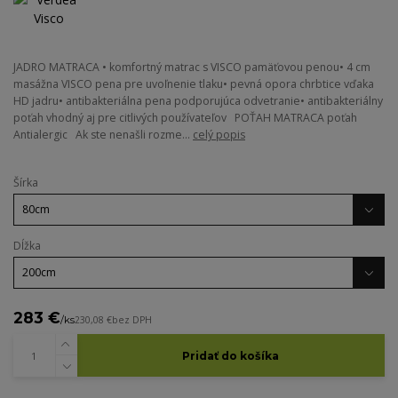
JADRO MATRACA • komfortný matrac s VISCO pamäťovou penou• 4 cm
masážna VISCO pena pre uvoľnenie tlaku• pevná opora chrbtice vďaka
HD jadru• antibakteriálna pena podporujúca odvetranie• antibakteriálny
poťah vhodný aj pre citlivých používateľov POŤAH MATRACA poťah
Antialergic Ak ste nenašli rozme...
celý popis
Šírka
Dĺžka
283 €
/
ks
230,08 €
bez DPH
Pridať do košíka