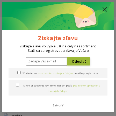
ZĽAVA: VŠETKY VYSTAVENÉ POSTELE ZA 400€ - CENA MATRACU A ROŠTU
PODĽA VÝBERU / DODACIA LEHOTA JE AKTUÁLNE 10-15 PRACOVNÝCH
DNÍ
0908 777 700
Po-So: 10-18 hod.
0
0 €
Získajte zľavu
Menu
Získajte zľavu vo výške 5% na celý náš sortiment.
Stačí sa zaregistrovať a zľava je Vaša :)
Úvod
AKCIE
Verdea Visco
Odoslať
Verdea Visco
Súhlasím so
spracovaním osobných údajov
pre účely registrácie.
Prajem si odoberať novinky e-mailom podľa
podmienok spracovania
Novinka
Akcia
osobných údajov
.
Zatvoriť