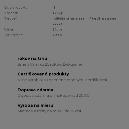
Číslo produktu:
-1
Nosnosť:
120kg
Tvrdosť:
mäkšia strana ●●●○○ / tvrdšia strana
●●●●○
Výška:
24cm
Fyziosystém:
7 zón
rokov na trhu
Sme s Vami už 25 rokov. Ďakujeme.
Certifikované produkty
Naše výrobky sú ocenené mnohými certifikátmi.
Doprava zdarma
Doprava zdarma pri nákupe nad 200€
Výroba na mieru
Matrace a rošty na mieru do 10 dní