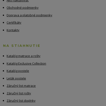
Ako nakupovať
Obchodné podmienky
Doprava a platobné podmienky
Certifikáty
Kontakty
NA STIAHNUTIE
Katalóg matrace a rošty
Katalóg Exclusive Collection
Katalóg postele
Leták postele
Záručný list matrace
Záručný list rošty
Záručný list doplnky