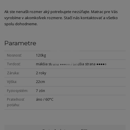
Ak ste nenašli rozmer aký potrebujete nezúfajte. Matrac pre Vás
vyrobíme v akomkoľvek rozmere. Stačí nás kontaktovať a všetko
spolu dohodneme.
Parametre
Nosnosť
120kg
Tvrdosť
mäkšia strana ●●●○○ / tvrdšia strana ●●●●○
Záruka
2 roky
Výška
22cm
Fyziosystém
7 zón
Prateľnosť
áno / 60°C
poťahu