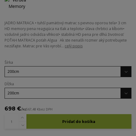
JADRO MATRACA • tuhší pamäťový matrac s pevnou oporou tela• 3 cm
HD memory pena reagujúca na tlak a teplotu• úľava chrbtici a kĺbom•
vzdušné jadro odvádza vlhkosť• stabilná HD pena pre dlhú životnosť
POŤAH MATRACA poťah Algua Ak ste nenašli rozmer aký potrebujete
nezúfajte. Matrac pre Vás vyrobí...
celý popis
Šírka
Dĺžka
698 €
/
ks
567,48 €
bez DPH
Pridať do košíka