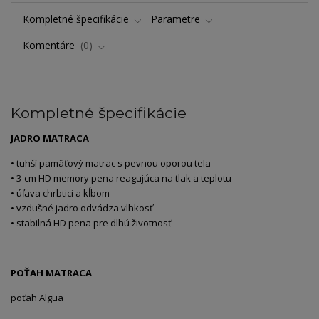
Kompletné špecifikácie
Parametre
Komentáre
0
Kompletné špecifikácie
JADRO MATRACA
• tuhší pamäťový matrac s pevnou oporou tela
• 3 cm HD memory pena reagujúca na tlak a teplotu
• úľava chrbtici a kĺbom
• vzdušné jadro odvádza vlhkosť
• stabilná HD pena pre dlhú životnosť
POŤAH MATRACA
poťah Algua