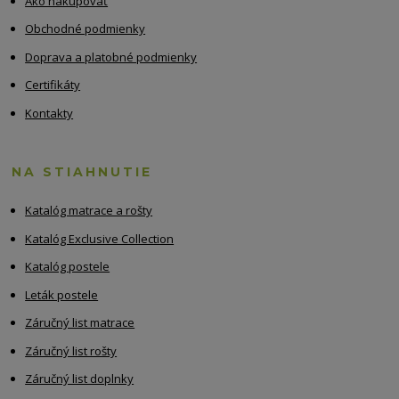
Ako nakupovať
Obchodné podmienky
Doprava a platobné podmienky
Certifikáty
Kontakty
NA STIAHNUTIE
Katalóg matrace a rošty
Katalóg Exclusive Collection
Katalóg postele
Leták postele
Záručný list matrace
Záručný list rošty
Záručný list doplnky