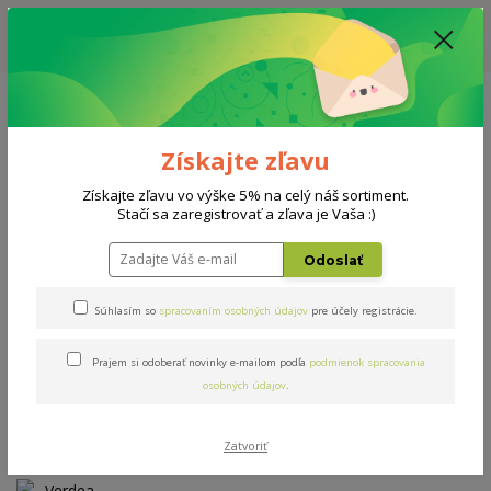
ZĽAVA: VŠETKY VYSTAVENÉ POSTELE ZA 400€ - CENA MATRACU A ROŠTU
PODĽA VÝBERU / DODACIA LEHOTA JE AKTUÁLNE 10-15 PRACOVNÝCH
DNÍ
0908 777 700
Po-So: 10-18 hod.
0
0 €
Získajte zľavu
Menu
Získajte zľavu vo výške 5% na celý náš sortiment.
Stačí sa zaregistrovať a zľava je Vaša :)
Úvod
AKCIE
Verdea Memory
Odoslať
Verdea Memory
Súhlasím so
spracovaním osobných údajov
pre účely registrácie.
Prajem si odoberať novinky e-mailom podľa
podmienok spracovania
Novinka
Akcia
osobných údajov
.
Zatvoriť