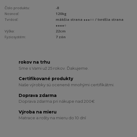
Číslo produktu:
-8
Nosnosť:
120kg
Tvrdosť:
mäkšia strana ●●●○○ / tvrdšia strana
●●●●○
Výška:
22cm
Fyziosystém:
7 zón
rokov na trhu
Sme s Vami už 25 rokov. Ďakujeme.
Certifikované produkty
Naše výrobky sú ocenené mnohými certifikátmi.
Doprava zdarma
Doprava zdarma pri nákupe nad 200€
Výroba na mieru
Matrace a rošty na mieru do 10 dní