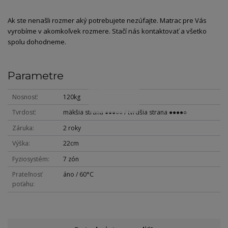
Ak ste nenašli rozmer aký potrebujete nezúfajte. Matrac pre Vás
vyrobíme v akomkoľvek rozmere. Stačí nás kontaktovať a všetko
spolu dohodneme.
Parametre
Nosnosť
120kg
Tvrdosť
mäkšia strana ●●●○○ / tvrdšia strana ●●●●○
Záruka
2 roky
Výška
22cm
Fyziosystém
7 zón
Prateľnosť
áno / 60°C
poťahu