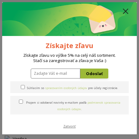
ZĽAVA: VŠETKY VYSTAVENÉ POSTELE ZA 400€ - CENA MATRACU A ROŠTU
PODĽA VÝBERU / DODACIA LEHOTA JE AKTUÁLNE 10-15 PRACOVNÝCH
DNÍ
0908 777 700
Po-So: 10-18 hod.
0
0 €
Získajte zľavu
Menu
Získajte zľavu vo výške 5% na celý náš sortiment.
Stačí sa zaregistrovať a zľava je Vaša :)
Úvod
AKCIE
Verdea Memory
Odoslať
Verdea Memory
Súhlasím so
spracovaním osobných údajov
pre účely registrácie.
Prajem si odoberať novinky e-mailom podľa
podmienok spracovania
Novinka
Akcia
osobných údajov
.
Zatvoriť