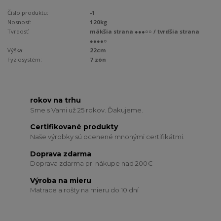
Číslo produktu:
-1
Nosnosť:
120kg
Tvrdosť:
mäkšia strana ●●●○○ / tvrdšia strana
●●●●○
Výška:
22cm
Fyziosystém:
7 zón
rokov na trhu
Sme s Vami už 25 rokov. Ďakujeme.
Certifikované produkty
Naše výrobky sú ocenené mnohými certifikátmi.
Doprava zdarma
Doprava zdarma pri nákupe nad 200€
Výroba na mieru
Matrace a rošty na mieru do 10 dní