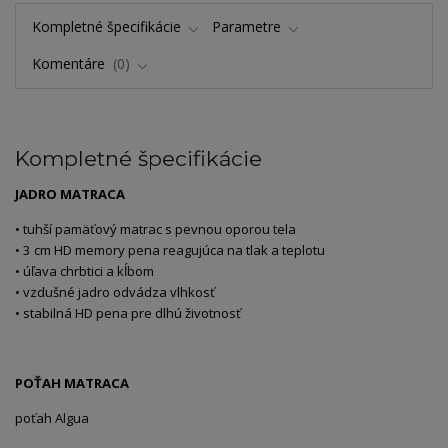
Kompletné špecifikácie
Parametre
Komentáre
0
Kompletné špecifikácie
JADRO MATRACA
• tuhší pamäťový matrac s pevnou oporou tela
• 3 cm HD memory pena reagujúca na tlak a teplotu
• úľava chrbtici a kĺbom
• vzdušné jadro odvádza vlhkosť
• stabilná HD pena pre dlhú životnosť
POŤAH MATRACA
poťah Algua