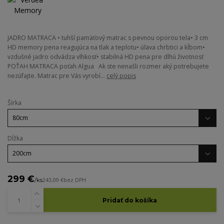
JADRO MATRACA • tuhší pamäťový matrac s pevnou oporou tela• 3 cm
HD memory pena reagujúca na tlak a teplotu• úľava chrbtici a kĺbom•
vzdušné jadro odvádza vlhkosť• stabilná HD pena pre dlhú životnosť
POŤAH MATRACA poťah Algua Ak ste nenašli rozmer aký potrebujete
nezúfajte. Matrac pre Vás vyrobí...
celý popis
Šírka
Dĺžka
299 €
/
ks
243,09 €
bez DPH
Pridať do košíka