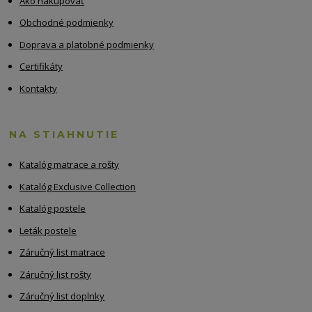
Ako nakupovať
Obchodné podmienky
Doprava a platobné podmienky
Certifikáty
Kontakty
NA STIAHNUTIE
Katalóg matrace a rošty
Katalóg Exclusive Collection
Katalóg postele
Leták postele
Záručný list matrace
Záručný list rošty
Záručný list doplnky