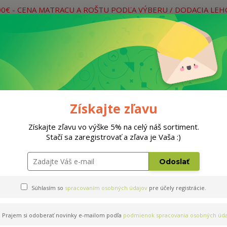
00€ - CENA MATRACU A ROŠTU PODĽA VÝBERU / DODACIA LE
práce
Neviete si rady? Zavolajte.
0
Hľada
Rošty
Doplnky
Postele
Materiá
Získajte zľavu
Získajte zľavu vo výške 5% na celý náš sortiment.
Stačí sa zaregistrovať a zľava je Vaša :)
Odoslať
Súhlasím so
spracovaním osobných údajov
pre účely registrácie.
Prajem si odoberať novinky e-mailom podľa
podmienok spracovania osobných úda