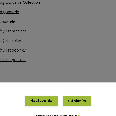
óg Exclusive Collection
lóg postele
k postele
ný list matrace
ný list rošty
ný list doplnky
ný list postele
Nastavenia
Súhlasím
Vytvorené na
Eshop-rychlo.sk