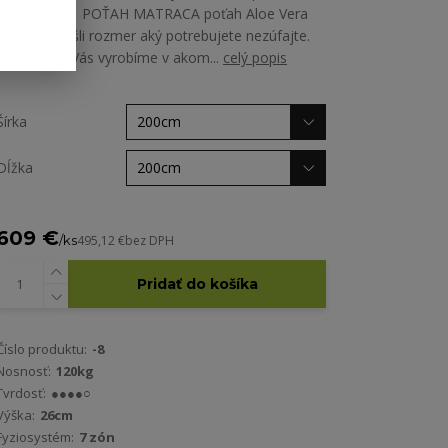
ALOE VERA POŤAH MATRACA poťah Aloe Vera
Ak ste nenašli rozmer aký potrebujete nezúfajte.
Matrac pre Vás vyrobíme v akom...
celý popis
Šírka
Dĺžka
609 €
/
ks
495,12 €
bez DPH
Pridať do košíka
Číslo produktu:
-8
Nosnosť:
120kg
Tvrdosť:
●●●●○
Výška:
26cm
Fyziosystém:
7 zón