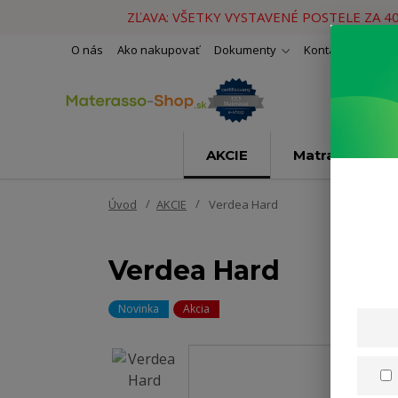
ZĽAVA: VŠETKY VYSTAVENÉ POSTELE ZA 4
O nás
Ako nakupovať
Dokumenty
Kontakty
Naše 
AKCIE
Matrace
Úvod
AKCIE
Verdea Hard
Verdea Hard
Novinka
Akcia