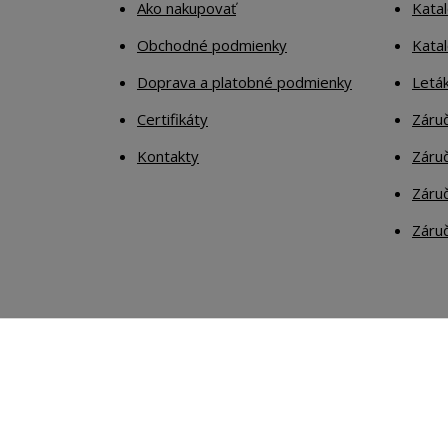
Ako nakupovať
Katal
Obchodné podmienky
Kata
Doprava a platobné podmienky
Letá
Certifikáty
Záruč
Kontakty
Záruč
Záruč
Záruč