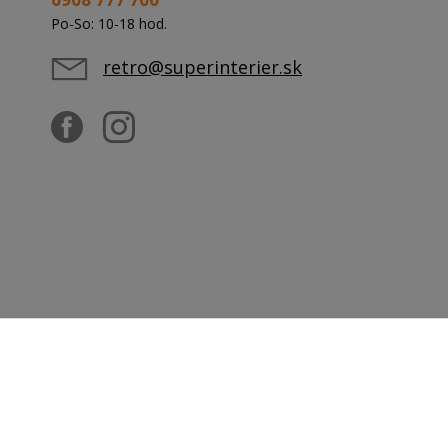
Po-So: 10-18 hod.
retro@superinterier.sk