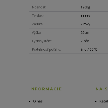
Nosnosť
120kg
Tvrdosť
●●●●○
Záruka
2 roky
Výška
26cm
Fyziosystém
7 zón
Prateľnosť poťahu
áno / 60°C
INFORMÁCIE
NA 
O nás
Kata