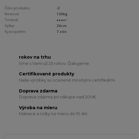
Číslo produktu:
-3
Nosnosť:
120kg
Tvrdosť:
●●●●○
Výška:
26cm
Fyziosystém:
7 zón
rokov na trhu
Sme s Vami už 25 rokov. Ďakujeme.
Certifikované produkty
Naše výrobky sú ocenené mnohými certifikátmi.
Doprava zdarma
Doprava zdarma pri nákupe nad 200€
Výroba na mieru
Matrace a rošty na mieru do 10 dní