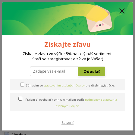
ZĽAVA: VŠETKY VYSTAVENÉ POSTELE ZA 400€ - CENA MATRACU A ROŠTU
PODĽA VÝBERU / DODACIA LEHOTA JE AKTUÁLNE 10-15 PRACOVNÝCH
DNÍ
0908 777 700
Po-So: 10-18 hod.
0
0 €
Získajte zľavu
Menu
Získajte zľavu vo výške 5% na celý náš sortiment.
Stačí sa zaregistrovať a zľava je Vaša :)
Úvod
AKCIE
Verdea Hard
Odoslať
Verdea Hard
Súhlasím so
spracovaním osobných údajov
pre účely registrácie.
Prajem si odoberať novinky e-mailom podľa
podmienok spracovania
Novinka
Akcia
osobných údajov
.
Zatvoriť