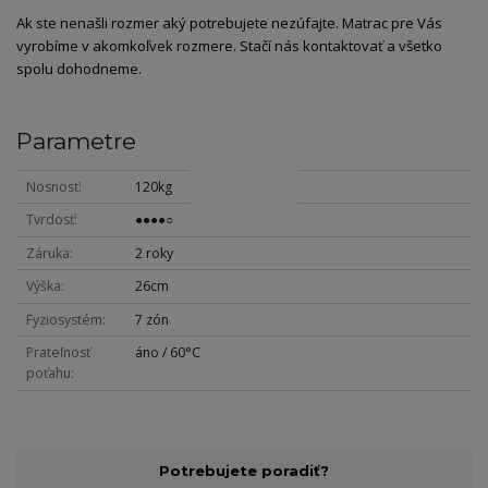
Ak ste nenašli rozmer aký potrebujete nezúfajte. Matrac pre Vás
vyrobíme v akomkoľvek rozmere. Stačí nás kontaktovať a všetko
spolu dohodneme.
Parametre
Nosnosť
120kg
Tvrdosť
●●●●○
Záruka
2 roky
Výška
26cm
Fyziosystém
7 zón
Prateľnosť
áno / 60°C
poťahu
Potrebujete poradiť?