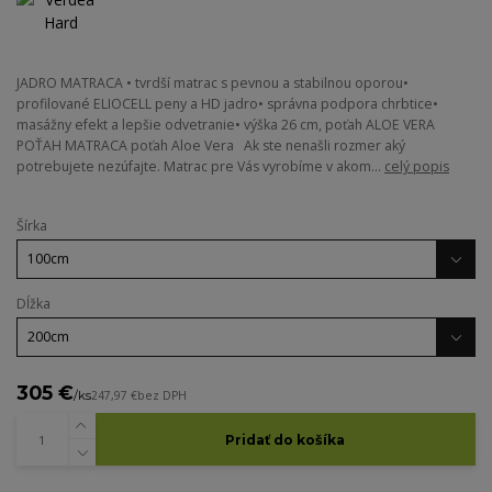
JADRO MATRACA • tvrdší matrac s pevnou a stabilnou oporou•
profilované ELIOCELL peny a HD jadro• správna podpora chrbtice•
masážny efekt a lepšie odvetranie• výška 26 cm, poťah ALOE VERA
POŤAH MATRACA poťah Aloe Vera Ak ste nenašli rozmer aký
potrebujete nezúfajte. Matrac pre Vás vyrobíme v akom...
celý popis
Šírka
Dĺžka
305 €
/
ks
247,97 €
bez DPH
Pridať do košíka