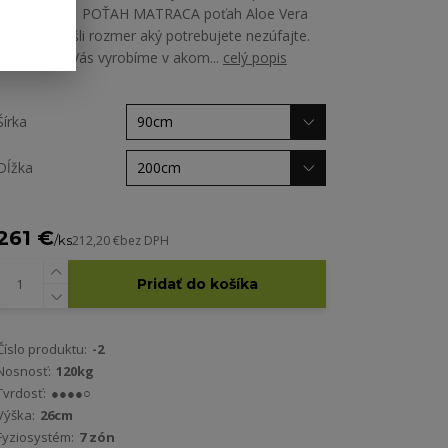
ALOE VERA POŤAH MATRACA poťah Aloe Vera
Ak ste nenašli rozmer aký potrebujete nezúfajte.
Matrac pre Vás vyrobíme v akom...
celý popis
Šírka
Dĺžka
261 €
/
ks
212,20 €
bez DPH
Pridať do košíka
Číslo produktu:
-2
Nosnosť:
120kg
Tvrdosť:
●●●●○
Výška:
26cm
Fyziosystém:
7 zón