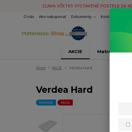
ZĽAVA: VŠETKY VYSTAVENÉ POSTELE ZA 4
O nás
Ako nakupovať
Dokumenty
Kontakty
Naše 
AKCIE
Matrace
Úvod
AKCIE
Verdea Hard
Verdea Hard
Novinka
Akcia