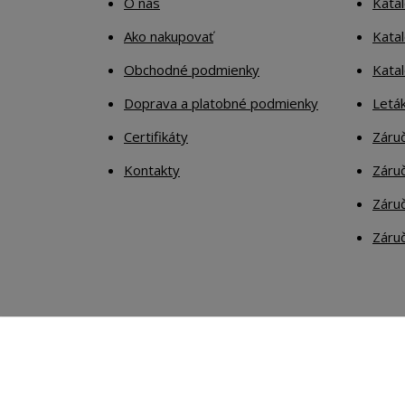
O nás
Kata
Ako nakupovať
Katal
Obchodné podmienky
Kata
Doprava a platobné podmienky
Letá
Certifikáty
Záruč
Kontakty
Záruč
Záruč
Záruč