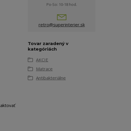
Po-So: 10-18 hod.
retro@superinterier.sk
Tovar zaradený v
kategóriách
AKCIE
Matrace
Antibakteriálne
taktovať