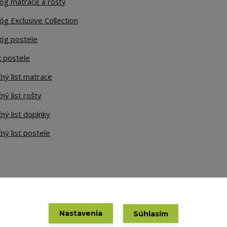
lóg matrace a rošty
óg Exclusive Collection
lóg postele
k postele
ný list matrace
ný list rošty
ný list doplnky
ný list postele
Nastavenia
Súhlasím
Vytvorené na
Eshop-rychlo.sk