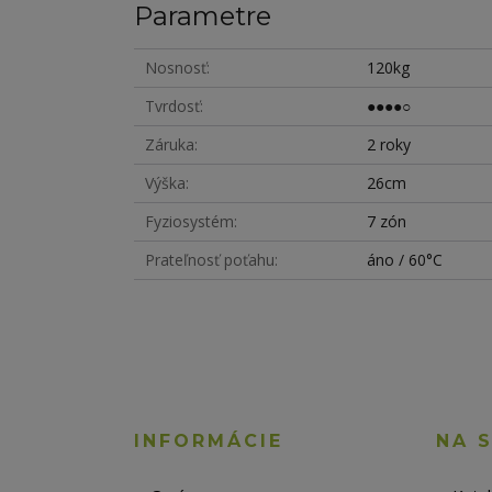
Parametre
Nosnosť
120kg
Tvrdosť
●●●●○
Záruka
2 roky
Výška
26cm
Fyziosystém
7 zón
Prateľnosť poťahu
áno / 60°C
INFORMÁCIE
NA 