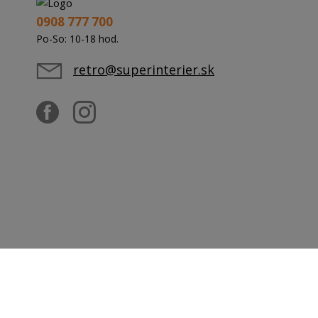
0908 777 700
Po-So: 10-18 hod.
retro@superinterier.sk