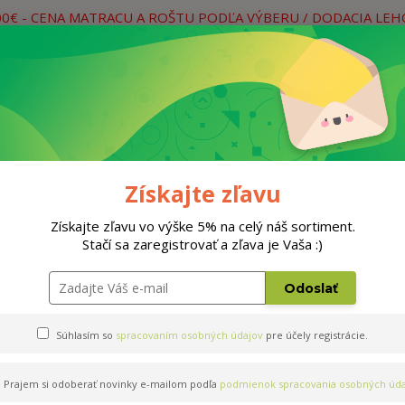
00€ - CENA MATRACU A ROŠTU PODĽA VÝBERU / DODACIA LE
práce
Neviete si rady? Zavolajte.
0
Hľada
Rošty
Doplnky
Postele
Materiá
Získajte zľavu
Získajte zľavu vo výške 5% na celý náš sortiment.
Stačí sa zaregistrovať a zľava je Vaša :)
Odoslať
Súhlasím so
spracovaním osobných údajov
pre účely registrácie.
Prajem si odoberať novinky e-mailom podľa
podmienok spracovania osobných úda