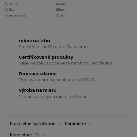
Tvrdosť:
●●●●○
Výška:
26cm
Fyziosystém:
7 zón
rokov na trhu
Sme s Vami už 25 rokov. Ďakujeme.
Certifikované produkty
Naše výrobky sú ocenené mnohými certifikátmi.
Doprava zdarma
Doprava zdarma pri nákupe nad 200€
Výroba na mieru
Matrace a rošty na mieru do 10 dní
Kompletné špecifikácie
Parametre
Komentáre
0