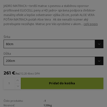
JADRO MATRACA • tvrdší matrac s pevnou a stabilnou oporou•
profilované ELIOCELL peny a HD jadro• správna podpora chrbtice•
masážny efekt a lepšie odvetranie• výška 26 cm, poťah ALOE VERA
POŤAH MATRACA poťah Aloe Vera Ak ste nenašli rozmer aký
potrebujete nezúfajte. Matrac pre Vás vyrobíme v akom...
celý popis
Šírka
Dĺžka
261 €
/
ks
212,20 €
bez DPH
Pridať do košíka
Číslo produktu:
-1
Nosnosť:
120kg