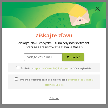
ZĽAVA: VŠETKY VYSTAVENÉ POSTELE ZA 400€ - CENA MATRACU A ROŠTU
PODĽA VÝBERU / DODACIA LEHOTA JE AKTUÁLNE 10-15 PRACOVNÝCH
DNÍ
0908 777 700
Po-So: 10-18 hod.
0
0 €
Získajte zľavu
Menu
Získajte zľavu vo výške 5% na celý náš sortiment.
Stačí sa zaregistrovať a zľava je Vaša :)
Úvod
AKCIE
Verdea Hard
Odoslať
Verdea Hard
Súhlasím so
spracovaním osobných údajov
pre účely registrácie.
Prajem si odoberať novinky e-mailom podľa
podmienok spracovania
Novinka
Akcia
osobných údajov
.
Zatvoriť