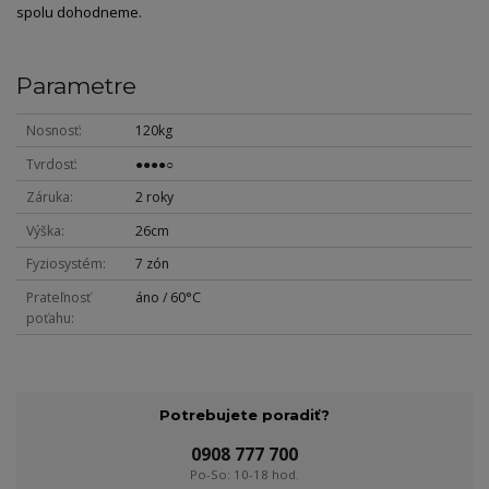
spolu dohodneme.
Parametre
Nosnosť
120kg
Tvrdosť
●●●●○
Záruka
2 roky
Výška
26cm
Fyziosystém
7 zón
Prateľnosť
áno / 60°C
poťahu
Potrebujete poradiť?
0908 777 700
Po-So: 10-18 hod.