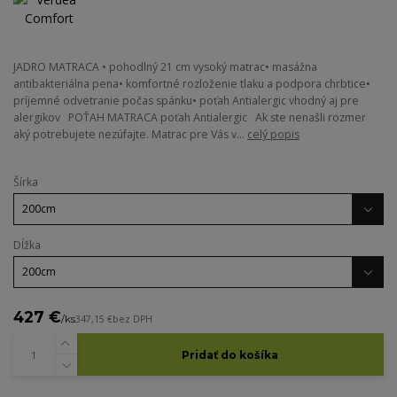
JADRO MATRACA • pohodlný 21 cm vysoký matrac• masážna
antibakteriálna pena• komfortné rozloženie tlaku a podpora chrbtice•
príjemné odvetranie počas spánku• poťah Antialergic vhodný aj pre
alergikov POŤAH MATRACA poťah Antialergic Ak ste nenašli rozmer
aký potrebujete nezúfajte. Matrac pre Vás v...
celý popis
Šírka
Dĺžka
427 €
/
ks
347,15 €
bez DPH
Pridať do košíka