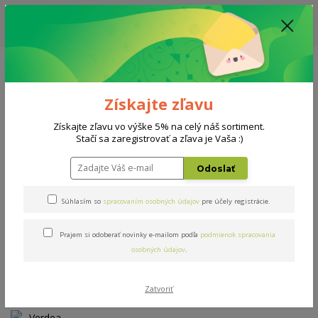
ZĽAVA: VŠETKY VYSTAVENÉ POSTELE ZA 400€ - CENA MATRACU A ROŠTU
PODĽA VÝBERU / DODACIA LEHOTA JE AKTUÁLNE 10-15 PRACOVNÝCH
DNÍ
0908 777 700
Po-So: 10-18 hod.
0
0 €
Získajte zľavu
Menu
Získajte zľavu vo výške 5% na celý náš sortiment.
Stačí sa zaregistrovať a zľava je Vaša :)
Úvod
AKCIE
Verdea Comfort
Odoslať
Verdea Comfort
Súhlasím so
spracovaním osobných údajov
pre účely registrácie.
Prajem si odoberať novinky e-mailom podľa
podmienok spracovania
Novinka
Akcia
osobných údajov
.
Zatvoriť