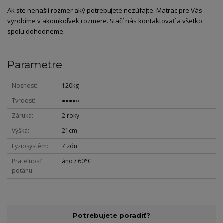
Ak ste nenašli rozmer aký potrebujete nezúfajte. Matrac pre Vás
vyrobíme v akomkoľvek rozmere. Stačí nás kontaktovať a všetko
spolu dohodneme.
Parametre
Nosnosť
120kg
Tvrdosť
●●●●○
Záruka
2 roky
Výška
21cm
Fyziosystém
7 zón
Prateľnosť
áno / 60°C
poťahu
Potrebujete poradiť?