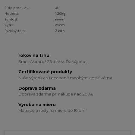
Číslo produktu:
-8
Nosnosť:
120kg
Tvrdosť:
●●●●○
Výška:
21cm
Fyziosystém:
7 zón
rokov na trhu
Sme s Vami už 25 rokov. Ďakujeme.
Certifikované produkty
Naše výrobky sú ocenené mnohými certifikátmi.
Doprava zdarma
Doprava zdarma pri nákupe nad 200€
Výroba na mieru
Matrace a rošty na mieru do 10 dní