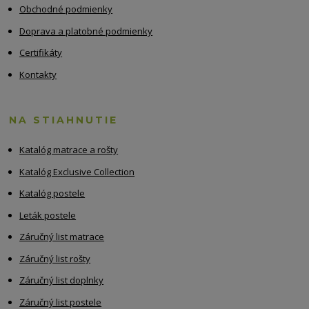
Obchodné podmienky
Doprava a platobné podmienky
Certifikáty
Kontakty
NA STIAHNUTIE
Katalóg matrace a rošty
Katalóg Exclusive Collection
Katalóg postele
Leták postele
Záručný list matrace
Záručný list rošty
Záručný list doplnky
Záručný list postele