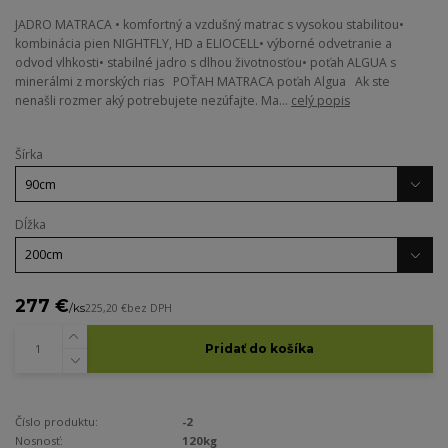
JADRO MATRACA • komfortný a vzdušný matrac s vysokou stabilitou•
kombinácia pien NIGHTFLY, HD a ELIOCELL• výborné odvetranie a
odvod vlhkosti• stabilné jadro s dlhou životnosťou• poťah ALGUA s
minerálmi z morských rias POŤAH MATRACA poťah Algua Ak ste
nenašli rozmer aký potrebujete nezúfajte. Ma...
celý popis
Šírka
Dĺžka
277 €
/
ks
225,20 €
bez DPH
Pridať do košíka
Číslo produktu:
-2
Nosnosť:
120kg