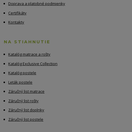
Doprava a platobné podmienky
Certifikáty
Kontakty
NA STIAHNUTIE
Katalóg matrace a rošty
Katalóg Exclusive Collection
Katalóg postele
Leták postele
Záručný list matrace
Záručný list rošty
Záručný list doplnky
Záručný list postele