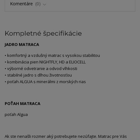
Komentáre
0
Kompletné špecifikácie
JADRO MATRACA
• komfortný a vzdušný matrac s vysokou stabilitou
• kombinácia pien NIGHTFLY, HD a ELIOCELL
• výborné odvetranie a odvod vlhkosti
• stabilné jadro s dlhou životnosťou
• poťah ALGUA s minerálmi z morských rias
POŤAH MATRACA
poťah Algua
Ak ste nenašli rozmer aký potrebujete nezúfajte. Matrac pre Vás