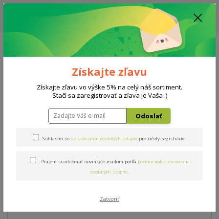
ZĽAVA: VŠETKY VYSTAVENÉ POSTELE ZA 400€ - CENA MATRACU A ROŠTU
PODĽA VÝBERU / DODACIA LEHOTA JE AKTUÁLNE 10-15 PRACOVNÝCH
DNÍ
0908 777 700
Po-So: 10-18 hod.
0
0 €
Získajte zľavu
Menu
Získajte zľavu vo výške 5% na celý náš sortiment.
Stačí sa zaregistrovať a zľava je Vaša :)
Úvod
AKCIE
Verdea Air
Odoslať
Verdea Air
Súhlasím so
spracovaním osobných údajov
pre účely registrácie.
Prajem si odoberať novinky e-mailom podľa
podmienok spracovania
Novinka
Akcia
osobných údajov
.
Zatvoriť