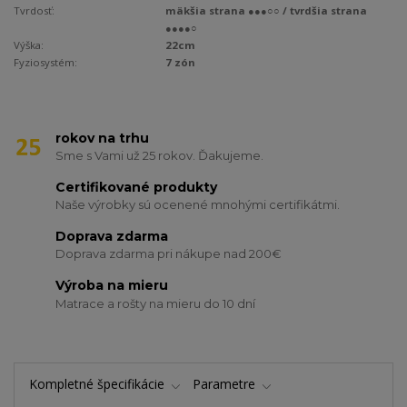
Tvrdosť:
mäkšia strana ●●●○○ / tvrdšia strana
●●●●○
Výška:
22cm
Fyziosystém:
7 zón
rokov na trhu
Sme s Vami už 25 rokov. Ďakujeme.
Certifikované produkty
Naše výrobky sú ocenené mnohými certifikátmi.
Doprava zdarma
Doprava zdarma pri nákupe nad 200€
Výroba na mieru
Matrace a rošty na mieru do 10 dní
Kompletné špecifikácie
Parametre