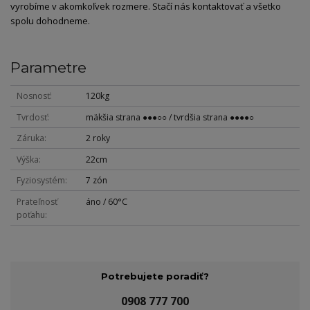
vyrobíme v akomkoľvek rozmere. Stačí nás kontaktovať a všetko
spolu dohodneme.
Parametre
Nosnosť
120kg
Tvrdosť
mäkšia strana ●●●○○ / tvrdšia strana ●●●●○
Záruka
2 roky
Výška
22cm
Fyziosystém
7 zón
Prateľnosť
áno / 60°C
poťahu
Potrebujete poradiť?
0908 777 700