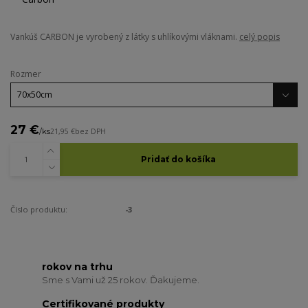
Vankúš CARBON je vyrobený z látky s uhlíkovými vláknami.
celý popis
Rozmer
27 €
/
ks
21,95 €
bez DPH
Pridať do košíka
Číslo produktu:
-3
rokov na trhu
Sme s Vami už 25 rokov. Ďakujeme.
Certifikované produkty