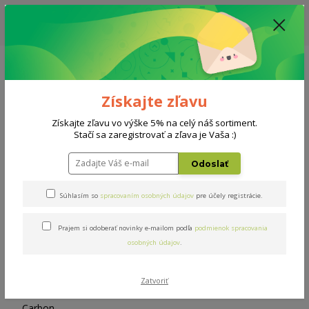
ZĽAVA: VŠETKY VYSTAVENÉ POSTELE ZA 400€ - CENA MATRACU A ROŠTU
PODĽA VÝBERU / DODACIA LEHOTA JE AKTUÁLNE 10-15 PRACOVNÝCH
DNÍ
0908 777 700
Po-So: 10-18 hod.
0
0 €
Získajte zľavu
Menu
Získajte zľavu vo výške 5% na celý náš sortiment.
Stačí sa zaregistrovať a zľava je Vaša :)
Úvod
Doplnky
Vankúš Carbon
Odoslať
Vankúš Carbon
Súhlasím so
spracovaním osobných údajov
pre účely registrácie.
Prajem si odoberať novinky e-mailom podľa
podmienok spracovania
osobných údajov
.
Zatvoriť