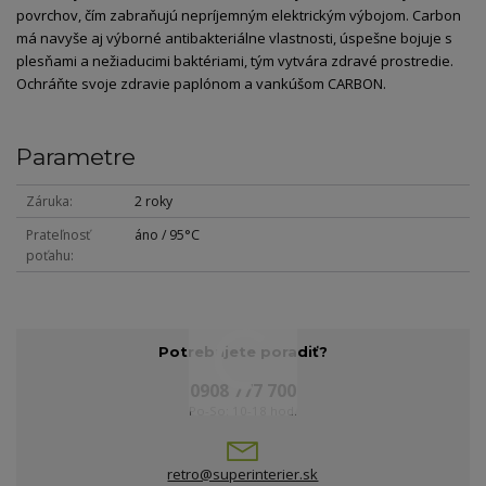
povrchov, čím zabraňujú nepríjemným elektrickým výbojom. Carbon
má navyše aj výborné antibakteriálne vlastnosti, úspešne bojuje s
plesňami a nežiaducimi baktériami, tým vytvára zdravé prostredie.
Ochráňte svoje zdravie paplónom a vankúšom CARBON.
Parametre
Záruka
2 roky
Prateľnosť
áno / 95°C
poťahu
Potrebujete poradiť?
0908 777 700
Po-So: 10-18 hod.
retro@superinterier.sk