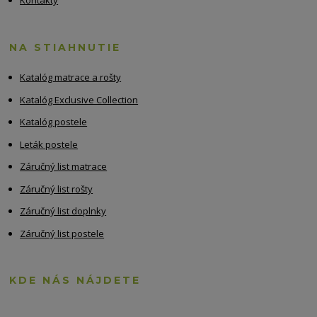
Kontakty
NA STIAHNUTIE
Katalóg matrace a rošty
Katalóg Exclusive Collection
Katalóg postele
Leták postele
Záručný list matrace
Záručný list rošty
Záručný list doplnky
Záručný list postele
KDE NÁS NÁJDETE