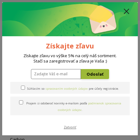
ZĽAVA: VŠETKY VYSTAVENÉ POSTELE ZA 400€ - CENA MATRACU A ROŠTU
PODĽA VÝBERU / DODACIA LEHOTA JE AKTUÁLNE 10-15 PRACOVNÝCH
DNÍ
0908 777 700
Po-So: 10-18 hod.
0
0 €
Získajte zľavu
Menu
Získajte zľavu vo výške 5% na celý náš sortiment.
Stačí sa zaregistrovať a zľava je Vaša :)
Úvod
Doplnky
Vankúš Carbon
Odoslať
Vankúš Carbon
Súhlasím so
spracovaním osobných údajov
pre účely registrácie.
Prajem si odoberať novinky e-mailom podľa
podmienok spracovania
osobných údajov
.
Zatvoriť