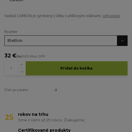
Vankúš CARBON je vyrobený z látky s uhlíkovými vláknami.
celý popis
Rozmer
32 €
/
ks
26,02 €
bez DPH
Pridať do košíka
Číslo produktu:
-2
rokov na trhu
Sme s Vami už 25 rokov. Ďakujeme.
Certifikované produkty