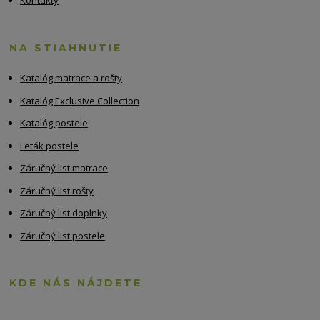
Kontakty
NA STIAHNUTIE
Katalóg matrace a rošty
Katalóg Exclusive Collection
Katalóg postele
Leták postele
Záručný list matrace
Záručný list rošty
Záručný list doplnky
Záručný list postele
KDE NÁS NÁJDETE