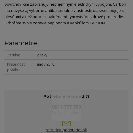
povrchov, čím zabraňujú nepríjemným elektrickým výbojom. Carbon
má navyše aj výborné antibakteriálne vlastnosti, úspešne bojuje s
plesňami a nežiaducimi baktériami, tým vytvára zdravé prostredie.
Ochráňte svoje zdravie paplónom a vankúšom CARBON.
Parametre
Záruka
2 roky
Prateľnosť
áno / 95°C
poťahu
Potrebujete poradiť?
0908 777 700
Po-So: 10-18 hod.
retro@superinterier.sk