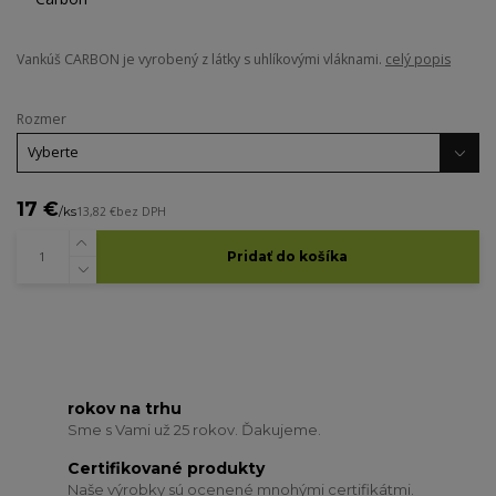
Vankúš CARBON je vyrobený z látky s uhlíkovými vláknami.
celý popis
Rozmer
17 €
/
ks
13,82 €
bez DPH
Pridať do košíka
rokov na trhu
Sme s Vami už 25 rokov. Ďakujeme.
Certifikované produkty
Naše výrobky sú ocenené mnohými certifikátmi.