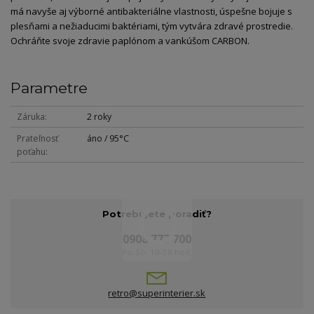
má navyše aj výborné antibakteriálne vlastnosti, úspešne bojuje s
plesňami a nežiaducimi baktériami, tým vytvára zdravé prostredie.
Ochráňte svoje zdravie paplónom a vankúšom CARBON.
Parametre
Záruka
2 roky
Prateľnosť
áno / 95°C
poťahu
Potrebujete poradiť?
0908 777 700
Po-So: 10-18 hod.
retro@superinterier.sk