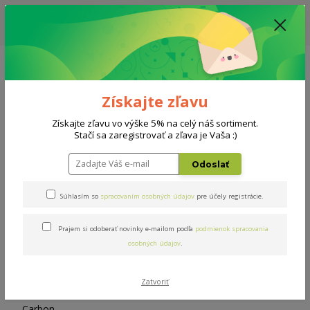
ZĽAVA: VŠETKY VYSTAVENÉ POSTELE ZA 400€ - CENA MATRACU A ROŠTU
PODĽA VÝBERU / DODACIA LEHOTA JE AKTUÁLNE 10-15 PRACOVNÝCH
DNÍ
0908 777 700
Po-So: 10-18 hod.
0
0 €
Získajte zľavu
Menu
Získajte zľavu vo výške 5% na celý náš sortiment.
Stačí sa zaregistrovať a zľava je Vaša :)
Úvod
Doplnky
Vankúš Carbon
Odoslať
Vankúš Carbon
Súhlasím so
spracovaním osobných údajov
pre účely registrácie.
Prajem si odoberať novinky e-mailom podľa
podmienok spracovania
osobných údajov
.
Zatvoriť