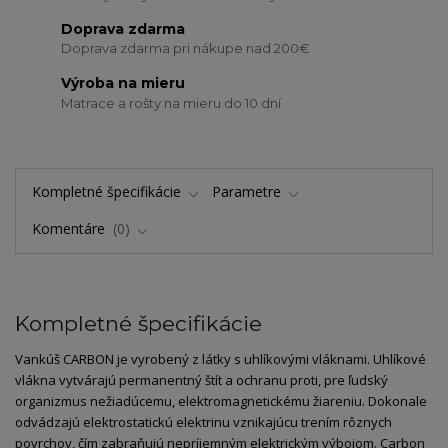
Doprava zdarma
Doprava zdarma pri nákupe nad 200€
Výroba na mieru
Matrace a rošty na mieru do 10 dní
Kompletné špecifikácie
Parametre
Komentáre
0
Kompletné špecifikácie
Vankúš CARBON je vyrobený z látky s uhlíkovými vláknami. Uhlíkové
vlákna vytvárajú permanentný štít a ochranu proti, pre ľudský
organizmus nežiadúcemu, elektromagnetickému žiareniu. Dokonale
odvádzajú elektrostatickú elektrinu vznikajúcu trením rôznych
povrchov, čím zabraňujú nepríjemným elektrickým výbojom. Carbon