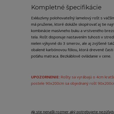
Kompletné špecifikácie
Exkluzívny polohovateľný lamelový rošt s väčší
má pruženie, ktoré dokáže skopírovať aj tie na
kombinácie masívneho buku a vrstveného brezo
tela. Rošt disponuje nastavením tuhosti v str
nielen výkyvné do 3 smerov, ale aj zvýšené ta
obalené karbónovou fóliou, ktorá drevené časti 
poťahu matraca. Bezkáblové ovládanie v cene.
UPOZORNENIE:
Rošty sa vyrábajú o 4cm kratši
postele 90x200cm sa objednaný rošt 90x200
Ak ste nenašli rozmer aký potrebujete nezúfajt