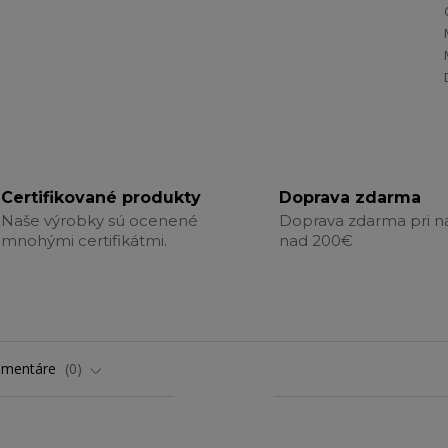
Certifikované produkty
Doprava zdarma
Naše výrobky sú ocenené
Doprava zdarma pri 
mnohými certifikátmi.
nad 200€
omentáre
0