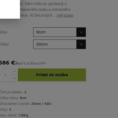
roznáša záťaž. Rám roštu je vyrobený z
kombinácie masívneho buku a vrstveného
brezového dreva. 42 brezových ...
celý popis
Šírka
Dĺžka
586 €
/
ks
476,42 €
bez DPH
Pridať do košíka
Číslo produktu:
2
Výška rámu:
8cm
Šírka lamiel / počet:
25mm / 42ks
Zóny:
3
Max. záťaž:
120kg