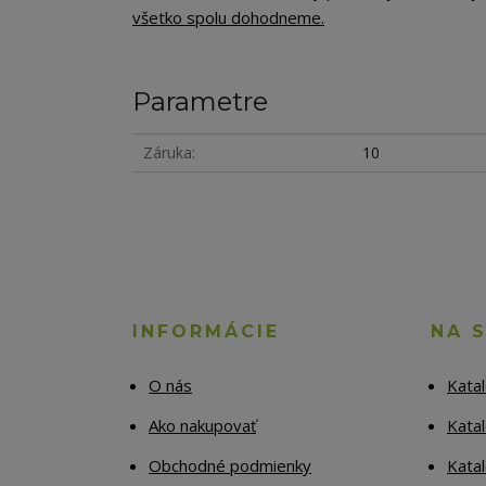
všetko spolu dohodneme.
Parametre
Záruka
10
INFORMÁCIE
NA 
O nás
Kata
Ako nakupovať
Katal
Obchodné podmienky
Kata