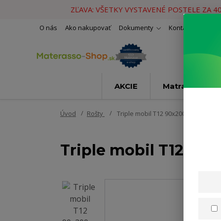
ZĽAVA: VŠETKY VYSTAVENÉ POSTELE ZA 4
O nás
Ako nakupovať
Dokumenty
Kontakty
Naše 
AKCIE
Matrace
Úvod
Rošty
Triple mobil T12 90x200cm
Triple mobil T12 90