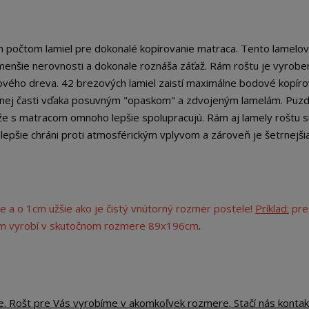
m počtom lamiel pre dokonalé kopírovanie matraca. Tento lamelov
jmenšie nerovnosti a dokonale roznáša záťaž. Rám roštu je vyrobe
vého dreva. 42 brezových lamiel zaistí maximálne bodové kopíro
ednej časti vďaka posuvným "opaskom" a zdvojeným lamelám. Puzd
kže s matracom omnoho lepšie spolupracujú. Rám aj lamely roštu s
lepšie chráni proti atmosférickým vplyvom a zároveň je šetrnejši
e a o 1cm užšie ako je čistý vnútorný rozmer postele!
Príklad:
pre
cm vyrobí v skutočnom rozmere 89x196cm
.
e. Rošt pre Vás vyrobíme v akomkoľvek rozmere. Stačí nás kontak