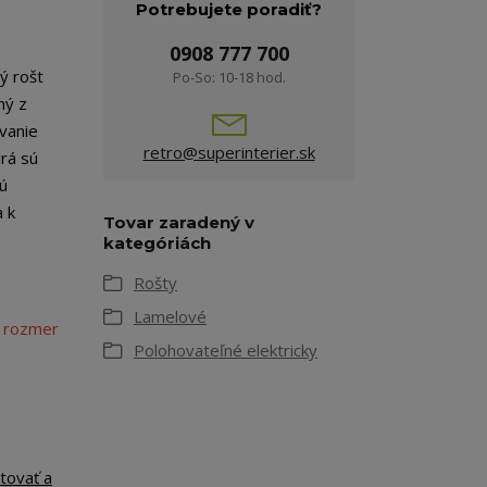
Potrebujete poradiť?
0908 777 700
ý rošt
Po-So: 10-18 hod.
ný z
vanie
retro@superinterier.sk
rá sú
ú
a k
Tovar zaradený v
kategóriách
Rošty
Lamelové
 rozmer
Polohovateľné elektricky
tovať a