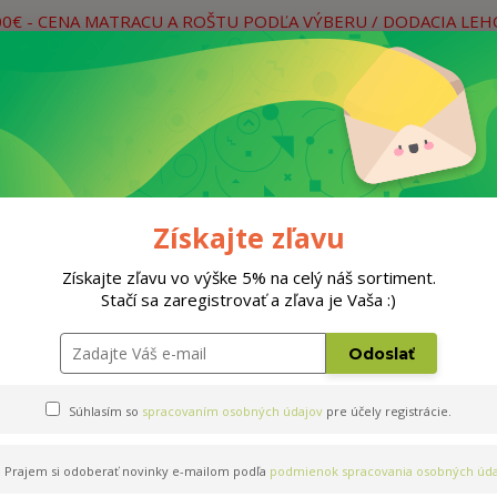
00€ - CENA MATRACU A ROŠTU PODĽA VÝBERU / DODACIA LE
práce
Neviete si rady? Zavolajte.
0
Hľada
Rošty
Doplnky
Postele
Materiá
Získajte zľavu
Získajte zľavu vo výške 5% na celý náš sortiment.
Stačí sa zaregistrovať a zľava je Vaša :)
x200cm
Odoslať
Súhlasím so
spracovaním osobných údajov
pre účely registrácie.
Prajem si odoberať novinky e-mailom podľa
podmienok spracovania osobných úda