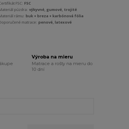
Certifikát FSC:
FSC
Materiál púzdra:
výkyvné, gumové, trojité
Materiál rámu:
buk + breza + karbónová fólia
Doporučené matrace:
penové, latexové
Výroba na mieru
nákupe
Matrace a rošty na mieru do
10 dní