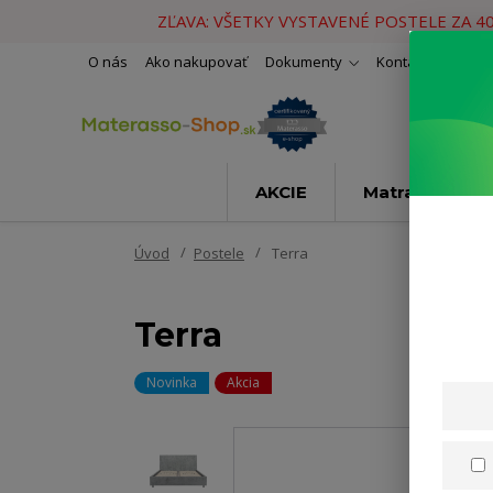
ZĽAVA: VŠETKY VYSTAVENÉ POSTELE ZA 4
O nás
Ako nakupovať
Dokumenty
Kontakty
Naše 
AKCIE
Matrace
Úvod
Postele
Terra
Terra
Novinka
Akcia