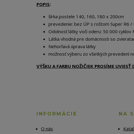
POPIS
:
šírka postele 140, 160, 180 x 200cm
prevedenie: bez ÚP s roštom Super R6 /
Odolnosť látky voči oderu: 50 000 cyklov 
Látka vhodná pre domácnosti so zvierata
Nehorľavá úprava látky
možnosť výberu zo všetkých prevedení no
VÝŠKU A FARBU NOŽIČIEK PROSÍME UVIES
INFORMÁCIE
NA 
O nás
Kata