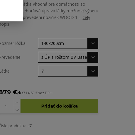
Martindale Látka vhodná pre domácnosti so
zvieratami Nehorľavá úprava látky možnosť výberu
zo všetkých prevedení nožičiek WOOD 1 ...
celý
popis
Rozmer lôžka
Prevedenie
Látka
879 €
/
ks
714,63 €
bez DPH
Pridať do košíka
Číslo produktu:
-7