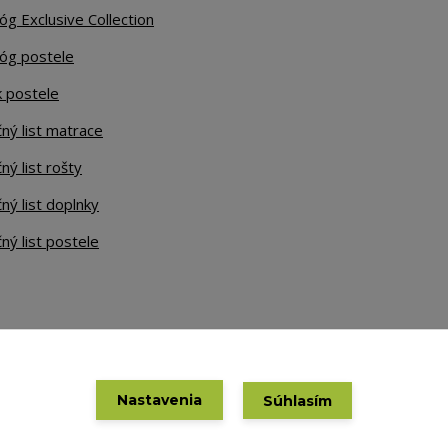
óg Exclusive Collection
lóg postele
k postele
ný list matrace
ný list rošty
ný list doplnky
ný list postele
Nastavenia
Súhlasím
Vytvorené na
Eshop-rychlo.sk