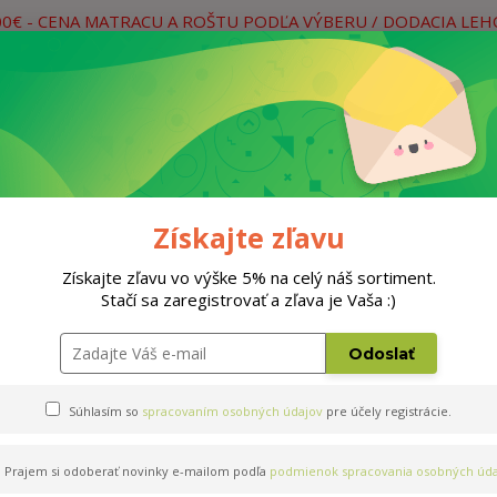
00€ - CENA MATRACU A ROŠTU PODĽA VÝBERU / DODACIA LE
práce
Neviete si rady? Zavolajte.
0
Hľada
Rošty
Doplnky
Postele
Materiá
Získajte zľavu
Získajte zľavu vo výške 5% na celý náš sortiment.
Stačí sa zaregistrovať a zľava je Vaša :)
Odoslať
Súhlasím so
spracovaním osobných údajov
pre účely registrácie.
Prajem si odoberať novinky e-mailom podľa
podmienok spracovania osobných úda