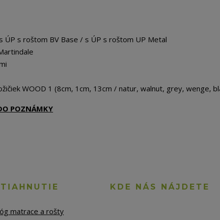
 s ÚP s roštom BV Base / s ÚP s roštom UP Metal
Martindale
mi
žičiek WOOD 1 (8cm, 1cm, 13cm / natur, walnut, grey, wenge, bl
Ť DO POZNÁMKY
STIAHNUTIE
KDE NÁS NÁJDETE
lóg matrace a rošty