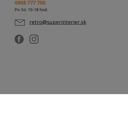
0908 777 700
Po-So: 10-18 hod.
retro@superinterier.sk