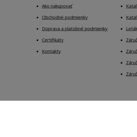
Ako nakupovať
Katal
Obchodné podmienky
Kata
Doprava a platobné podmienky
Letá
Certifikáty
Záruč
Kontakty
Záruč
Záruč
Záruč