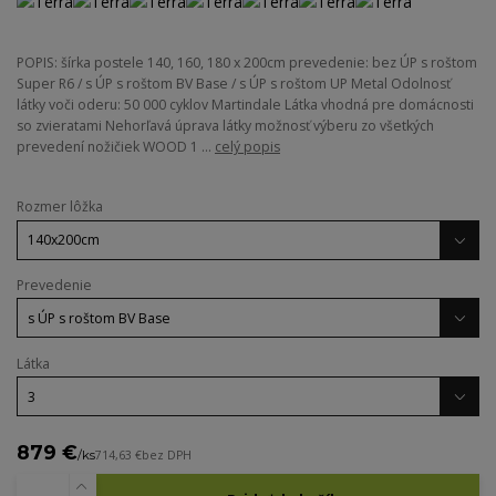
POPIS: šírka postele 140, 160, 180 x 200cm prevedenie: bez ÚP s roštom
Super R6 / s ÚP s roštom BV Base / s ÚP s roštom UP Metal Odolnosť
látky voči oderu: 50 000 cyklov Martindale Látka vhodná pre domácnosti
so zvieratami Nehorľavá úprava látky možnosť výberu zo všetkých
prevedení nožičiek WOOD 1 ...
celý popis
Rozmer lôžka
Prevedenie
Látka
879 €
/
ks
714,63 €
bez DPH