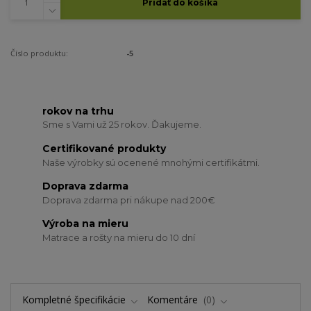
Pridať do košíka
Číslo produktu:
-5
rokov na trhu
Sme s Vami už 25 rokov. Ďakujeme.
Certifikované produkty
Naše výrobky sú ocenené mnohými certifikátmi.
Doprava zdarma
Doprava zdarma pri nákupe nad 200€
Výroba na mieru
Matrace a rošty na mieru do 10 dní
Kompletné špecifikácie
Komentáre
0