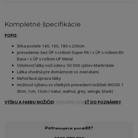
Kompletné špecifikácie
POPIS
:
šírka postele 140, 160, 180 x 200cm
prevedenie: bez ÚP s roštom Super R6 / s ÚP s roštom BV
Base / s ÚP s roštom UP Metal
Odolnosť látky voči oderu: 50 000 cyklov Martindale
Látka vhodná pre domácnosti so zvieratami
Nehorľavá úprava látky
možnosť výberu zo všetkých prevedení nožičiek WOOD 1
(8cm, 1cm, 13cm / natur, walnut, grey, wenge, black)
VÝŠKU A FARBU NOŽIČIEK PROSÍME UVIESŤ DO POZNÁMKY
Potrebujete poradiť?