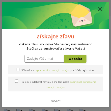
ZĽAVA: VŠETKY VYSTAVENÉ POSTELE ZA 400€ - CENA MATRACU A ROŠTU
PODĽA VÝBERU / DODACIA LEHOTA JE AKTUÁLNE 10-15 PRACOVNÝCH
DNÍ
0908 777 700
Po-So: 10-18 hod.
0
0 €
Získajte zľavu
Menu
Získajte zľavu vo výške 5% na celý náš sortiment.
Stačí sa zaregistrovať a zľava je Vaša :)
Úvod
Postele
Terra
Odoslať
Terra
Súhlasím so
spracovaním osobných údajov
pre účely registrácie.
Prajem si odoberať novinky e-mailom podľa
podmienok spracovania
Novinka
Akcia
osobných údajov
.
Zatvoriť