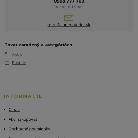
0908 777 700
Po-So: 10-18 hod.
retro@superinterier.sk
Tovar zaradený v kategóriách
AKCIE
Postele
INFORMÁCIE
O nás
Ako nakupovať
Obchodné podmienky