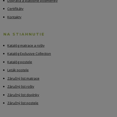
Doprava a platobné podmienky
Certifikáty
Kontakty
NA STIAHNUTIE
Katalóg matrace a rošty
Katalóg Exclusive Collection
Katalóg postele
Leták postele
Záručný list matrace
Záručný list rošty
Záručný list doplnky
Záručný list postele