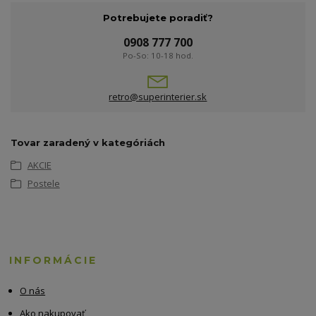
Potrebujete poradiť?
0908 777 700
Po-So: 10-18 hod.
retro@superinterier.sk
Tovar zaradený v kategóriách
AKCIE
Postele
INFORMÁCIE
O nás
Ako nakupovať