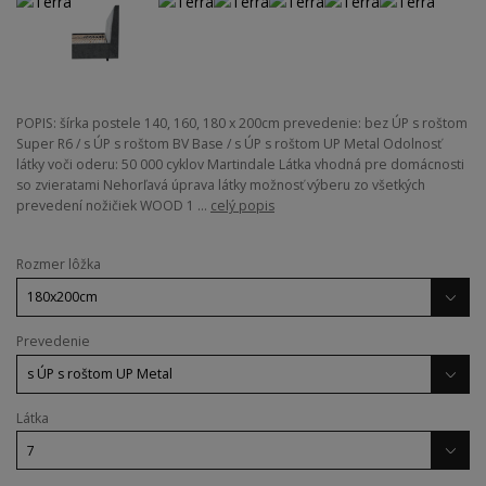
POPIS: šírka postele 140, 160, 180 x 200cm prevedenie: bez ÚP s roštom
Super R6 / s ÚP s roštom BV Base / s ÚP s roštom UP Metal Odolnosť
látky voči oderu: 50 000 cyklov Martindale Látka vhodná pre domácnosti
so zvieratami Nehorľavá úprava látky možnosť výberu zo všetkých
prevedení nožičiek WOOD 1 ...
celý popis
Rozmer lôžka
Prevedenie
Látka