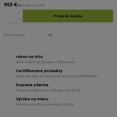
953 €
/
ks
774,80 €
bez DPH
Pridať do košíka
Číslo produktu:
-35
rokov na trhu
Sme s Vami už 25 rokov. Ďakujeme.
Certifikované produkty
Naše výrobky sú ocenené mnohými certifikátmi.
Doprava zdarma
Doprava zdarma pri nákupe nad 200€
Výroba na mieru
Matrace a rošty na mieru do 10 dní