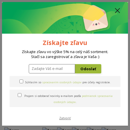
ZĽAVA: VŠETKY VYSTAVENÉ POSTELE ZA 400€ - CENA MATRACU A ROŠTU
PODĽA VÝBERU / DODACIA LEHOTA JE AKTUÁLNE 10-15 PRACOVNÝCH
DNÍ
0908 777 700
Po-So: 10-18 hod.
0
0 €
Získajte zľavu
Menu
Získajte zľavu vo výške 5% na celý náš sortiment.
Stačí sa zaregistrovať a zľava je Vaša :)
Úvod
Postele
Terra
Odoslať
Terra
Súhlasím so
spracovaním osobných údajov
pre účely registrácie.
Prajem si odoberať novinky e-mailom podľa
podmienok spracovania
Novinka
Akcia
osobných údajov
.
Zatvoriť