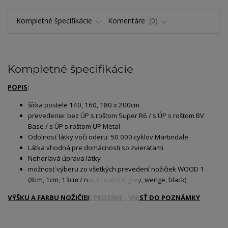
Kompletné špecifikácie
Komentáre
0
Kompletné špecifikácie
POPIS
:
šírka postele 140, 160, 180 x 200cm
prevedenie: bez ÚP s roštom Super R6 / s ÚP s roštom BV
Base / s ÚP s roštom UP Metal
Odolnosť látky voči oderu: 50 000 cyklov Martindale
Látka vhodná pre domácnosti so zvieratami
Nehorľavá úprava látky
možnosť výberu zo všetkých prevedení nožičiek WOOD 1
(8cm, 1cm, 13cm / natur, walnut, grey, wenge, black)
VÝŠKU A FARBU NOŽIČIEK PROSÍME UVIESŤ DO POZNÁMKY