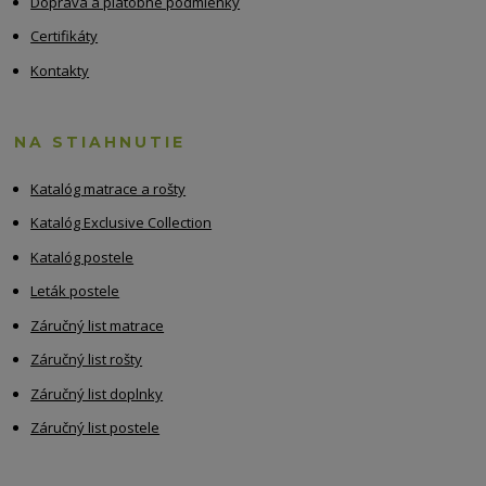
Doprava a platobné podmienky
Certifikáty
Kontakty
NA STIAHNUTIE
Katalóg matrace a rošty
Katalóg Exclusive Collection
Katalóg postele
Leták postele
Záručný list matrace
Záručný list rošty
Záručný list doplnky
Záručný list postele