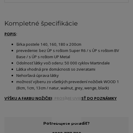
Kompletné špecifikácie
POPIS
:
šírka postele 140, 160, 180 x 200cm
prevedenie: bez ÚP s roštom Super R6 / s ÚP s roštom BV
Base / s ÚP s roštom UP Metal
Odolnosť látky voči oderu: 50 000 cyklov Martindale
Látka vhodná pre domácnosti so zvieratami
Nehorľavá úprava látky
možnosť výberu zo všetkých prevedení nožičiek WOOD 1
(8cm, 1cm, 13cm / natur, walnut, grey, wenge, black)
VÝŠKU A FARBU NOŽIČIEK PROSÍME UVIESŤ DO POZNÁMKY
Potrebujete poradiť?