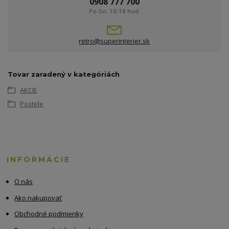
0908 777 700
Po-So: 10-18 hod.
retro@superinterier.sk
Tovar zaradený v kategóriách
AKCIE
Postele
INFORMÁCIE
O nás
Ako nakupovať
Obchodné podmienky