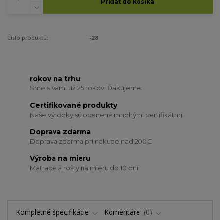
Pridať do košíka
Číslo produktu:
-28
rokov na trhu
Sme s Vami už 25 rokov. Ďakujeme.
Certifikované produkty
Naše výrobky sú ocenené mnohými certifikátmi.
Doprava zdarma
Doprava zdarma pri nákupe nad 200€
Výroba na mieru
Matrace a rošty na mieru do 10 dní
Kompletné špecifikácie
Komentáre
0