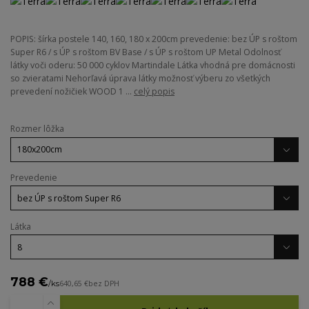
POPIS: šírka postele 140, 160, 180 x 200cm prevedenie: bez ÚP s roštom
Super R6 / s ÚP s roštom BV Base / s ÚP s roštom UP Metal Odolnosť
látky voči oderu: 50 000 cyklov Martindale Látka vhodná pre domácnosti
so zvieratami Nehorľavá úprava látky možnosť výberu zo všetkých
prevedení nožičiek WOOD 1 ...
celý popis
Rozmer lôžka
Prevedenie
Látka
788 €
/
ks
640,65 €
bez DPH