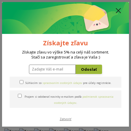
ZĽAVA: VŠETKY VYSTAVENÉ POSTELE ZA 400€ - CENA MATRACU A ROŠTU
PODĽA VÝBERU / DODACIA LEHOTA JE AKTUÁLNE 10-15 PRACOVNÝCH
DNÍ
0908 777 700
Po-So: 10-18 hod.
0
0 €
Získajte zľavu
Menu
Získajte zľavu vo výške 5% na celý náš sortiment.
Stačí sa zaregistrovať a zľava je Vaša :)
Úvod
Postele
Terra
Odoslať
Terra
Súhlasím so
spracovaním osobných údajov
pre účely registrácie.
Prajem si odoberať novinky e-mailom podľa
podmienok spracovania
Novinka
Akcia
osobných údajov
.
Zatvoriť