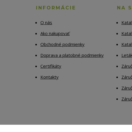
INFORMÁCIE
NA 
O nás
Kata
Ako nakupovať
Katal
Obchodné podmienky
Kata
Doprava a platobné podmienky
Letá
Certifikáty
Záruč
Kontakty
Záruč
Záruč
Záruč