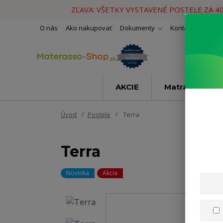
ZĽAVA: VŠETKY VYSTAVENÉ POSTELE ZA 4
O nás
Ako nakupovať
Dokumenty
Kontakty
Naše 
AKCIE
Matrace
Úvod
Postele
Terra
Terra
Novinka
Akcia