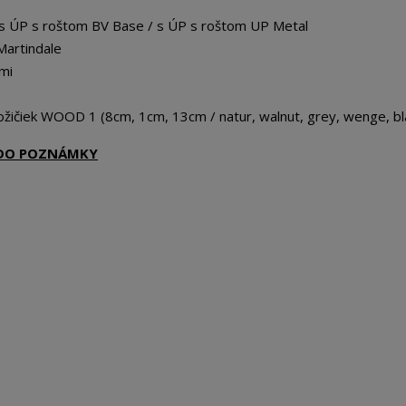
 s ÚP s roštom BV Base / s ÚP s roštom UP Metal
Martindale
mi
žičiek WOOD 1 (8cm, 1cm, 13cm / natur, walnut, grey, wenge, bl
Ť DO POZNÁMKY