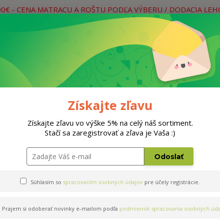
00€ - CENA MATRACU A ROŠTU PODĽA VÝBERU / DODACIA LE
práce
Neviete si rady? Zavolajte.
0
Hľada
Rošty
Doplnky
Postele
Materiá
Získajte zľavu
Získajte zľavu vo výške 5% na celý náš sortiment.
Stačí sa zaregistrovať a zľava je Vaša :)
Odoslať
Súhlasím so
spracovaním osobných údajov
pre účely registrácie.
Prajem si odoberať novinky e-mailom podľa
podmienok spracovania osobných úda