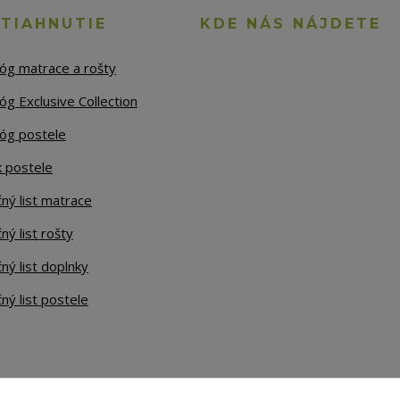
STIAHNUTIE
KDE NÁS NÁJDETE
lóg matrace a rošty
óg Exclusive Collection
lóg postele
k postele
ný list matrace
ný list rošty
ný list doplnky
ný list postele