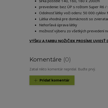
šírka postele 140, 160, 180 x 200cm
prevedenie: bez ÚP s roštom Super R6 /
Odolnosť látky voči oderu: 50 000 cyklov 
Látka vhodná pre domácnosti so zvierata
Nehorľavá úprava látky
možnosť výberu zo všetkých prevedení no
VÝŠKU A FARBU NOŽIČIEK PROSÍME UVIES
Komentáre
0
Zatial nikto komentár nepridal. Buďte prvý.
Pridať komentár