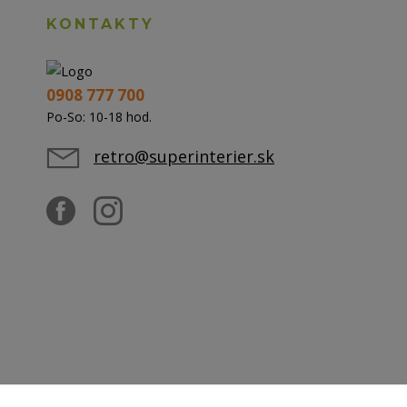
KONTAKTY
0908 777 700
Po-So: 10-18 hod.
retro@superinterier.sk