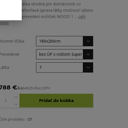
Martindale Látka vhodná pre domácnosti so
zvieratami Nehorľavá úprava látky možnosť výberu
zo všetkých prevedení nožičiek WOOD 1 ...
celý
popis
Rozmer lôžka
Prevedenie
Látka
788 €
/
ks
640,65 €
bez DPH
Pridať do košíka
Číslo produktu:
-27