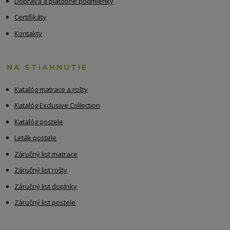
Doprava a platobné podmienky
Certifikáty
Kontakty
NA STIAHNUTIE
Katalóg matrace a rošty
Katalóg Exclusive Collection
Katalóg postele
Leták postele
Záručný list matrace
Záručný list rošty
Záručný list doplnky
Záručný list postele