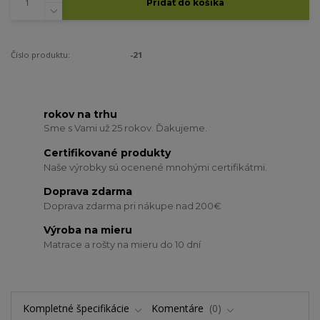
Pridať do košíka
Číslo produktu:
-21
rokov na trhu
Sme s Vami už 25 rokov. Ďakujeme.
Certifikované produkty
Naše výrobky sú ocenené mnohými certifikátmi.
Doprava zdarma
Doprava zdarma pri nákupe nad 200€
Výroba na mieru
Matrace a rošty na mieru do 10 dní
Kompletné špecifikácie
Komentáre
0