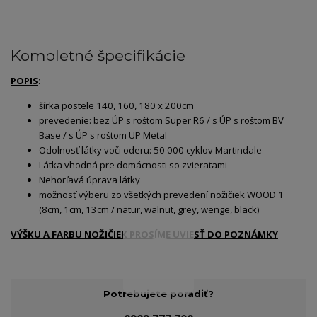
Kompletné špecifikácie
POPIS
:
šírka postele 140, 160, 180 x 200cm
prevedenie: bez ÚP s roštom Super R6 / s ÚP s roštom BV
Base / s ÚP s roštom UP Metal
Odolnosť látky voči oderu: 50 000 cyklov Martindale
Látka vhodná pre domácnosti so zvieratami
Nehorľavá úprava látky
možnosť výberu zo všetkých prevedení nožičiek WOOD 1
(8cm, 1cm, 13cm / natur, walnut, grey, wenge, black)
VÝŠKU A FARBU NOŽIČIEK PROSÍME UVIESŤ DO POZNÁMKY
Potrebujete poradiť?