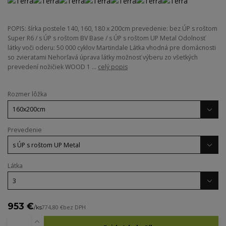
POPIS: šírka postele 140, 160, 180 x 200cm prevedenie: bez ÚP s roštom
Super R6 / s ÚP s roštom BV Base / s ÚP s roštom UP Metal Odolnosť
látky voči oderu: 50 000 cyklov Martindale Látka vhodná pre domácnosti
so zvieratami Nehorľavá úprava látky možnosť výberu zo všetkých
prevedení nožičiek WOOD 1 ...
celý popis
Rozmer lôžka
Prevedenie
Látka
953 €
/
ks
774,80 €
bez DPH