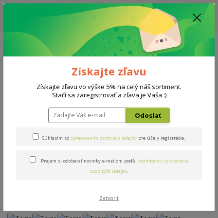
ZĽAVA: VŠETKY VYSTAVENÉ POSTELE ZA 400€ - CENA MATRACU A ROŠTU
PODĽA VÝBERU / DODACIA LEHOTA JE AKTUÁLNE 10-15 PRACOVNÝCH
DNÍ
0908 777 700
Po-So: 10-18 hod.
0
0 €
Získajte zľavu
Menu
Získajte zľavu vo výške 5% na celý náš sortiment.
Stačí sa zaregistrovať a zľava je Vaša :)
Úvod
Postele
Terra
Odoslať
Terra
Súhlasím so
spracovaním osobných údajov
pre účely registrácie.
Prajem si odoberať novinky e-mailom podľa
podmienok spracovania
Novinka
Akcia
osobných údajov
.
Zatvoriť