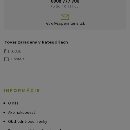
0908 777 700
Po-So: 10-18 hod.
retro@superinterier.sk
Tovar zaradený v kategóriách
AKCIE
Postele
INFORMÁCIE
O nás
Ako nakupovať
Obchodné podmienky