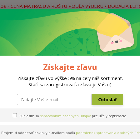
00€ - CENA MATRACU A ROŠTU PODĽA VÝBERU / DODACIA LE
práce
Neviete si rady? Zavolajte.
0
Hľada
Rošty
Doplnky
Postele
Materiá
Získajte zľavu
Získajte zľavu vo výške 5% na celý náš sortiment.
Stačí sa zaregistrovať a zľava je Vaša :)
Odoslať
Súhlasím so
spracovaním osobných údajov
pre účely registrácie.
Prajem si odoberať novinky e-mailom podľa
podmienok spracovania osobných úda