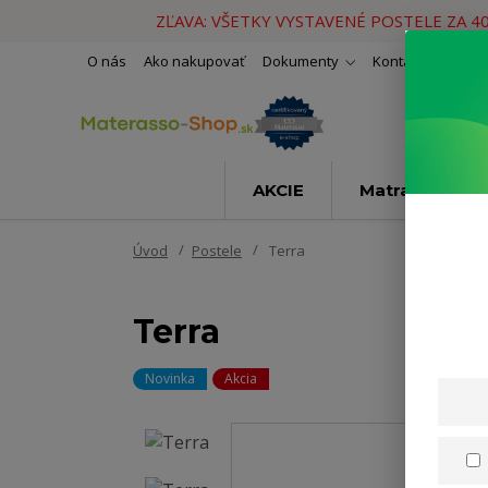
ZĽAVA: VŠETKY VYSTAVENÉ POSTELE ZA 4
O nás
Ako nakupovať
Dokumenty
Kontakty
Naše 
AKCIE
Matrace
Úvod
Postele
Terra
Terra
Novinka
Akcia