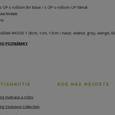
 s ÚP s roštom BV Base / s ÚP s roštom UP Metal
Martindale
mi
žičiek WOOD 1 (8cm, 1cm, 13cm / natur, walnut, grey, wenge, bl
Ť DO POZNÁMKY
STIAHNUTIE
KDE NÁS NÁJDETE
lóg matrace a rošty
óg Exclusive Collection