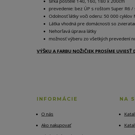
šírka postele 140, 160, 180 x 200cm
prevedenie: bez ÚP s roštom Super R6 /
Odolnosť látky voči oderu: 50 000 cyklov 
Látka vhodná pre domácnosti so zvierata
Nehorľavá úprava látky
možnosť výberu zo všetkých prevedení no
VÝŠKU A FARBU NOŽIČIEK PROSÍME UVIES
INFORMÁCIE
NA 
O nás
Kata
Ako nakupovať
Katal