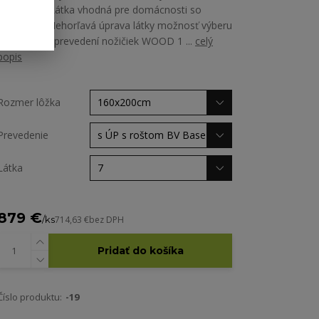
Martindale Látka vhodná pre domácnosti so
zvieratami Nehorľavá úprava látky možnosť výberu
zo všetkých prevedení nožičiek WOOD 1 ...
celý
popis
Rozmer lôžka
Prevedenie
Látka
879 €
/
ks
714,63 €
bez DPH
Pridať do košíka
Číslo produktu:
-19