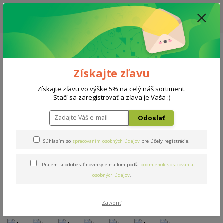
ZĽAVA: VŠETKY VYSTAVENÉ POSTELE ZA 400€ - CENA MATRACU A ROŠTU
PODĽA VÝBERU / DODACIA LEHOTA JE AKTUÁLNE 10-15 PRACOVNÝCH
DNÍ
0908 777 700
Po-So: 10-18 hod.
0
0 €
Získajte zľavu
Menu
Získajte zľavu vo výške 5% na celý náš sortiment.
Stačí sa zaregistrovať a zľava je Vaša :)
Úvod
Postele
Terra
Odoslať
Terra
Súhlasím so
spracovaním osobných údajov
pre účely registrácie.
Prajem si odoberať novinky e-mailom podľa
podmienok spracovania
Novinka
Akcia
osobných údajov
.
Zatvoriť