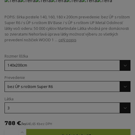
POPIS: šírka postele 140, 160, 180 x 200cm prevedenie: bez ÚP s roštom
Super R6 / s ÚP s roštom BV Base / s ÚP s roštom UP Metal Odolnosť
látky voči oderu: 50 000 cyklov Martindale Látka vhodná pre domácnosti
so zvieratami Nehorľavá úprava látky možnosť výberu zo všetkých
prevedení nožičiek WOOD 1 ...
celý popis
Rozmer lôžka
Prevedenie
Látka
788 €
/
ks
640,65 €
bez DPH