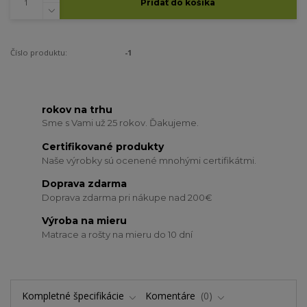
Pridať do košíka
Číslo produktu:
-1
rokov na trhu
Sme s Vami už 25 rokov. Ďakujeme.
Certifikované produkty
Naše výrobky sú ocenené mnohými certifikátmi.
Doprava zdarma
Doprava zdarma pri nákupe nad 200€
Výroba na mieru
Matrace a rošty na mieru do 10 dní
Kompletné špecifikácie
Komentáre
0