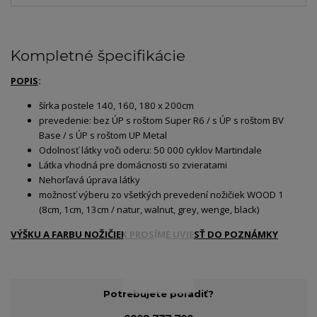
Kompletné špecifikácie
POPIS
:
šírka postele 140, 160, 180 x 200cm
prevedenie: bez ÚP s roštom Super R6 / s ÚP s roštom BV
Base / s ÚP s roštom UP Metal
Odolnosť látky voči oderu: 50 000 cyklov Martindale
Látka vhodná pre domácnosti so zvieratami
Nehorľavá úprava látky
možnosť výberu zo všetkých prevedení nožičiek WOOD 1
(8cm, 1cm, 13cm / natur, walnut, grey, wenge, black)
VÝŠKU A FARBU NOŽIČIEK PROSÍME UVIESŤ DO POZNÁMKY
Potrebujete poradiť?