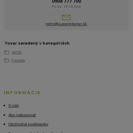
0908 777 700
Po-So: 10-18 hod.
retro@superinterier.sk
Tovar zaradený v kategóriách
AKCIE
Postele
INFORMÁCIE
O nás
Ako nakupovať
Obchodné podmienky