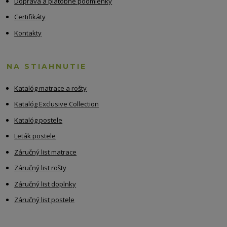
Doprava a platobné podmienky
Certifikáty
Kontakty
NA STIAHNUTIE
Katalóg matrace a rošty
Katalóg Exclusive Collection
Katalóg postele
Leták postele
Záručný list matrace
Záručný list rošty
Záručný list doplnky
Záručný list postele