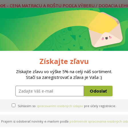
00€ - CENA MATRACU A ROŠTU PODĽA VÝBERU / DODACIA LE
práce
Neviete si rady? Zavolajte.
0
Hľada
Rošty
Doplnky
Postele
Materiá
Získajte zľavu
Získajte zľavu vo výške 5% na celý náš sortiment.
Stačí sa zaregistrovať a zľava je Vaša :)
Odoslať
Súhlasím so
spracovaním osobných údajov
pre účely registrácie.
Prajem si odoberať novinky e-mailom podľa
podmienok spracovania osobných úda