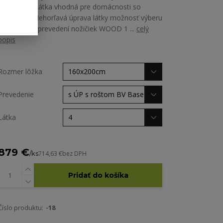
Martindale Látka vhodná pre domácnosti so
zvieratami Nehorľavá úprava látky možnosť výberu
zo všetkých prevedení nožičiek WOOD 1 ...
celý
popis
Rozmer lôžka
Prevedenie
Látka
879 €
/
ks
714,63 €
bez DPH
Pridať do košíka
Číslo produktu:
-18