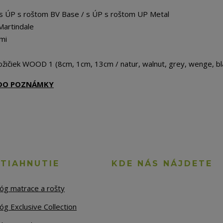
 s ÚP s roštom BV Base / s ÚP s roštom UP Metal
Martindale
mi
žičiek WOOD 1 (8cm, 1cm, 13cm / natur, walnut, grey, wenge, bl
Ť DO POZNÁMKY
STIAHNUTIE
KDE NÁS NÁJDETE
lóg matrace a rošty
óg Exclusive Collection