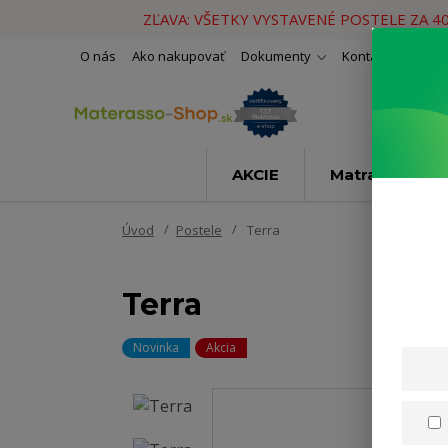
ZĽAVA: VŠETKY VYSTAVENÉ POSTELE ZA 4
O nás
Ako nakupovať
Dokumenty
Kontakty
Naše 
AKCIE
Matrace
Úvod
Postele
Terra
Terra
Novinka
Akcia