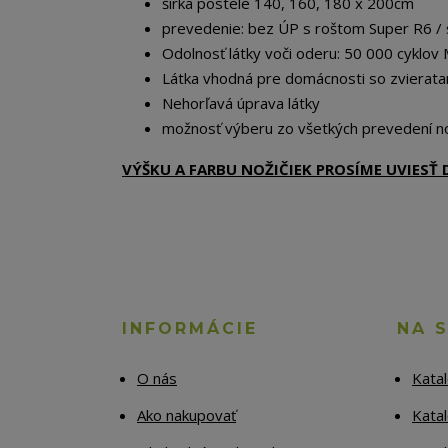
šírka postele 140, 160, 180 x 200cm
prevedenie: bez ÚP s roštom Super R6 /
Odolnosť látky voči oderu: 50 000 cyklov 
Látka vhodná pre domácnosti so zvierata
Nehorľavá úprava látky
možnosť výberu zo všetkých prevedení no
VÝŠKU A FARBU NOŽIČIEK PROSÍME UVIES
INFORMÁCIE
NA 
O nás
Kata
Ako nakupovať
Katal