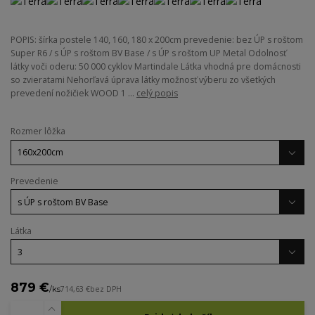
POPIS: šírka postele 140, 160, 180 x 200cm prevedenie: bez ÚP s roštom
Super R6 / s ÚP s roštom BV Base / s ÚP s roštom UP Metal Odolnosť
látky voči oderu: 50 000 cyklov Martindale Látka vhodná pre domácnosti
so zvieratami Nehorľavá úprava látky možnosť výberu zo všetkých
prevedení nožičiek WOOD 1 ...
celý popis
Rozmer lôžka
Prevedenie
Látka
879 €
/
ks
714,63 €
bez DPH