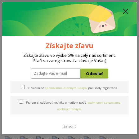
ZĽAVA: VŠETKY VYSTAVENÉ POSTELE ZA 400€ - CENA MATRACU A ROŠTU
PODĽA VÝBERU / DODACIA LEHOTA JE AKTUÁLNE 10-15 PRACOVNÝCH
DNÍ
0908 777 700
Po-So: 10-18 hod.
0
0 €
Získajte zľavu
Menu
Získajte zľavu vo výške 5% na celý náš sortiment.
Stačí sa zaregistrovať a zľava je Vaša :)
Úvod
Postele
Terra
Odoslať
Terra
Súhlasím so
spracovaním osobných údajov
pre účely registrácie.
Prajem si odoberať novinky e-mailom podľa
podmienok spracovania
Novinka
Akcia
osobných údajov
.
Zatvoriť