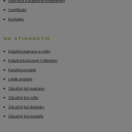
Doprava a platobné podmienky
Certifikáty
Kontakty
NA STIAHNUTIE
Katalóg matrace a rošty
Katalóg Exclusive Collection
Katalóg postele
Leták postele
Záručný list matrace
Záručný list rošty
Záručný list doplnky
Záručný list postele