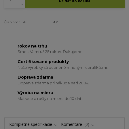
Pridať do košíka
Číslo produktu:
-17
rokov na trhu
Sme s Vami už 25 rokov. Ďakujeme.
Certifikované produkty
Naše výrobky sú ocenené mnohými certifikátmi.
Doprava zdarma
Doprava zdarma pri nákupe nad 200€
Výroba na mieru
Matrace a rošty na mieru do 10 dní
Kompletné špecifikácie
Komentáre
0