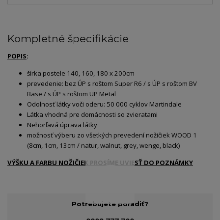
Kompletné špecifikácie
POPIS
:
šírka postele 140, 160, 180 x 200cm
prevedenie: bez ÚP s roštom Super R6 / s ÚP s roštom BV
Base / s ÚP s roštom UP Metal
Odolnosť látky voči oderu: 50 000 cyklov Martindale
Látka vhodná pre domácnosti so zvieratami
Nehorľavá úprava látky
možnosť výberu zo všetkých prevedení nožičiek WOOD 1
(8cm, 1cm, 13cm / natur, walnut, grey, wenge, black)
VÝŠKU A FARBU NOŽIČIEK PROSÍME UVIESŤ DO POZNÁMKY
Potrebujete poradiť?