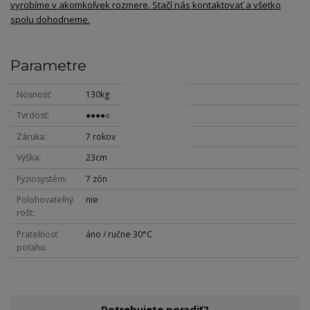
vyrobíme v akomkoľvek rozmere. Stačí nás kontaktovať a všetko
spolu dohodneme.
Parametre
Nosnosť
130kg
Tvrdosť
●●●●○
Záruka
7 rokov
Výška
23cm
Fyziosystém
7 zón
Polohovateľný
nie
rošt
Prateľnosť
áno / ručne 30°C
poťahu
Potrebujete poradiť?