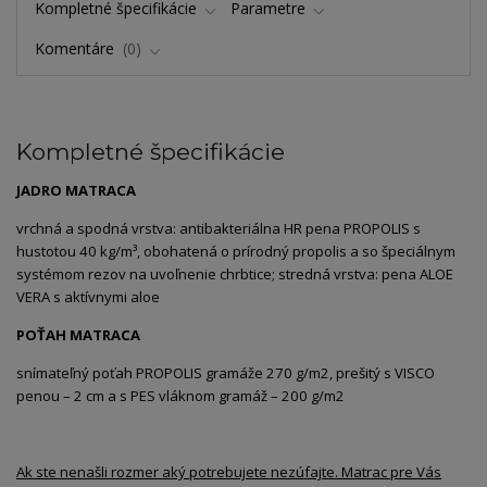
Kompletné špecifikácie
Parametre
Komentáre
0
Kompletné špecifikácie
JADRO MATRACA
vrchná a spodná vrstva: antibakteriálna HR pena PROPOLIS s
hustotou 40 kg/m³, obohatená o prírodný propolis a so špeciálnym
systémom rezov na uvoľnenie chrbtice; stredná vrstva: pena ALOE
VERA s aktívnymi aloe
POŤAH MATRACA
snímateľný poťah PROPOLIS gramáže 270 g/m2, prešitý s VISCO
penou – 2 cm a s PES vláknom gramáž – 200 g/m2
Ak ste nenašli rozmer aký potrebujete nezúfajte. Matrac pre Vás