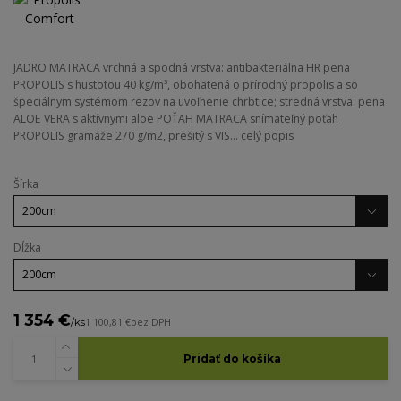
JADRO MATRACA vrchná a spodná vrstva: antibakteriálna HR pena
PROPOLIS s hustotou 40 kg/m³, obohatená o prírodný propolis a so
špeciálnym systémom rezov na uvoľnenie chrbtice; stredná vrstva: pena
ALOE VERA s aktívnymi aloe POŤAH MATRACA snímateľný poťah
PROPOLIS gramáže 270 g/m2, prešitý s VIS...
celý popis
Šírka
Dĺžka
1 354 €
/
ks
1 100,81 €
bez DPH
Pridať do košíka