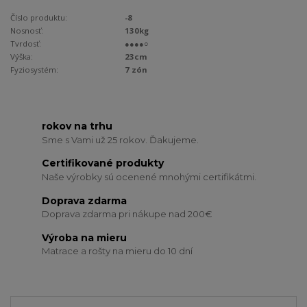
Číslo produktu:
-8
Nosnosť:
130kg
Tvrdosť:
●●●●○
Výška:
23cm
Fyziosystém:
7 zón
rokov na trhu
Sme s Vami už 25 rokov. Ďakujeme.
Certifikované produkty
Naše výrobky sú ocenené mnohými certifikátmi.
Doprava zdarma
Doprava zdarma pri nákupe nad 200€
Výroba na mieru
Matrace a rošty na mieru do 10 dní