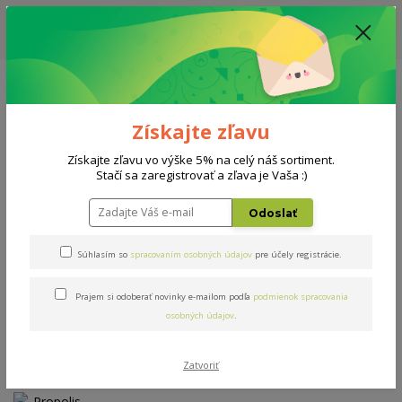
ZĽAVA: VŠETKY VYSTAVENÉ POSTELE ZA 400€ - CENA MATRACU A ROŠTU
PODĽA VÝBERU / DODACIA LEHOTA JE AKTUÁLNE 10-15 PRACOVNÝCH
DNÍ
0908 777 700
Po-So: 10-18 hod.
0
0 €
Získajte zľavu
Menu
Získajte zľavu vo výške 5% na celý náš sortiment.
Stačí sa zaregistrovať a zľava je Vaša :)
Úvod
Matrace
Propolis Comfort
Odoslať
Propolis Comfort
Súhlasím so
spracovaním osobných údajov
pre účely registrácie.
Prajem si odoberať novinky e-mailom podľa
podmienok spracovania
Novinka
osobných údajov
.
Zatvoriť