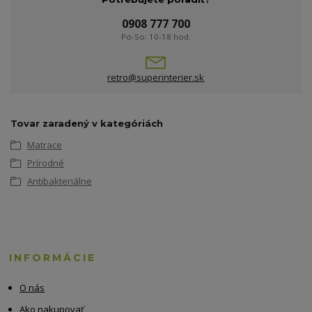
0908 777 700
Po-So: 10-18 hod.
retro@superinterier.sk
Tovar zaradený v kategóriách
Matrace
Prírodné
Antibakteriálne
INFORMÁCIE
O nás
Ako nakupovať