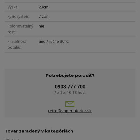
Výška
23cm
Fyziosystém
7 zón
Polohovateľný
nie
rošt
Prateľnosť
áno / ručne 30°C
poťahu
Potrebujete poradiť?
0908 777 700
Po-So: 10-18 hod.
retro@superinterier.sk
Tovar zaradený v kategóriách