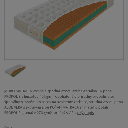
JADRO MATRACA vrchná a spodná vrstva: antibakteriálna HR pena
PROPOLIS s hustotou 40 kg/m³, obohatená o prírodný propolis a so
špeciálnym systémom rezov na uvoľnenie chrbtice; stredná vrstva: pena
ALOE VERA s aktívnymi aloe POŤAH MATRACA snímateľný poťah
PROPOLIS gramáže 270 g/m2, prešitý s VIS...
celý popis