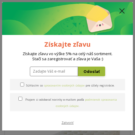
ZĽAVA: VŠETKY VYSTAVENÉ POSTELE ZA 400€ - CENA MATRACU A ROŠTU
PODĽA VÝBERU / DODACIA LEHOTA JE AKTUÁLNE 10-15 PRACOVNÝCH
DNÍ
0908 777 700
Po-So: 10-18 hod.
0
0 €
Získajte zľavu
Menu
Získajte zľavu vo výške 5% na celý náš sortiment.
Stačí sa zaregistrovať a zľava je Vaša :)
Úvod
Matrace
Propolis Comfort
Odoslať
Propolis Comfort
Súhlasím so
spracovaním osobných údajov
pre účely registrácie.
Prajem si odoberať novinky e-mailom podľa
podmienok spracovania
Novinka
osobných údajov
.
Zatvoriť