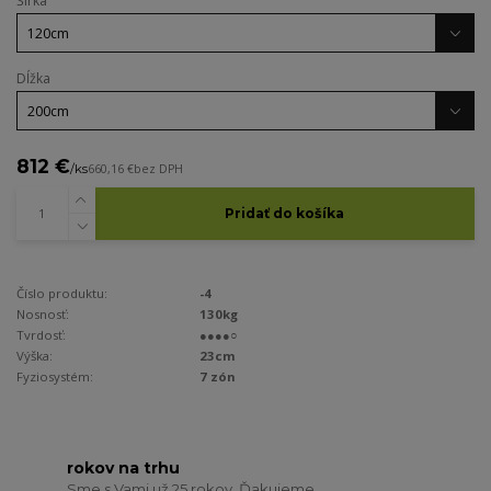
Šírka
Dĺžka
812 €
/
ks
660,16 €
bez DPH
Pridať do košíka
Číslo produktu:
-4
Nosnosť:
130kg
Tvrdosť:
●●●●○
Výška:
23cm
Fyziosystém:
7 zón
rokov na trhu
Sme s Vami už 25 rokov. Ďakujeme.