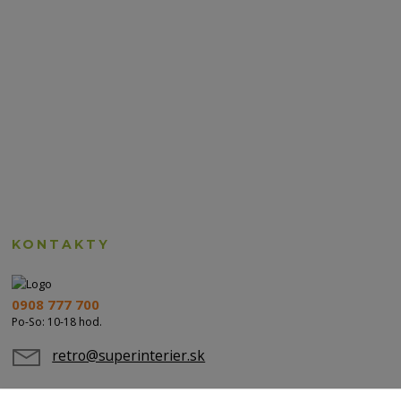
KONTAKTY
0908 777 700
Po-So: 10-18 hod.
retro@superinterier.sk