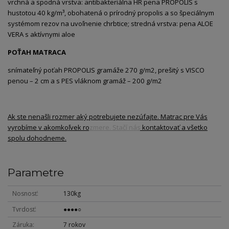
vrchná a spodná vrstva: antibakteriálna HR pena PROPOLIS s
hustotou 40 kg/m³, obohatená o prírodný propolis a so špeciálnym
systémom rezov na uvoľnenie chrbtice; stredná vrstva: pena ALOE
VERA s aktívnymi aloe
POŤAH MATRACA
snímateľný poťah PROPOLIS gramáže 270 g/m2, prešitý s VISCO
penou – 2 cm a s PES vláknom gramáž – 200 g/m2
Ak ste nenašli rozmer aký potrebujete nezúfajte. Matrac pre Vás
vyrobíme v akomkoľvek rozmere. Stačí nás kontaktovať a všetko
spolu dohodneme.
Parametre
Nosnosť
130kg
Tvrdosť
●●●●○
Záruka
7 rokov