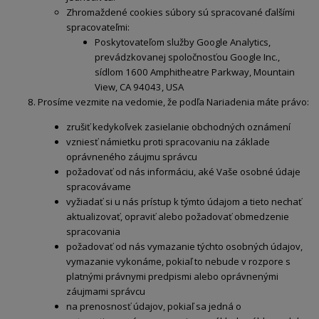
Zhromaždené cookies súbory sú spracované ďalšími
spracovateľmi:
Poskytovateľom služby Google Analytics,
prevádzkovanej spoločnosťou Google Inc.,
sídlom 1600 Amphitheatre Parkway, Mountain
View, CA 94043, USA
Prosíme vezmite na vedomie, že podľa Nariadenia máte právo:
zrušiť kedykoľvek zasielanie obchodných oznámení
vzniesť námietku proti spracovaniu na základe
oprávneného záujmu správcu
požadovať od nás informáciu, aké Vaše osobné údaje
spracovávame
vyžiadať si u nás prístup k týmto údajom a tieto nechať
aktualizovať, opraviť alebo požadovať obmedzenie
spracovania
požadovať od nás vymazanie týchto osobných údajov,
vymazanie vykonáme, pokiaľ to nebude v rozpore s
platnými právnymi predpismi alebo oprávnenými
záujmami správcu
na prenosnosť údajov, pokiaľ sa jedná o