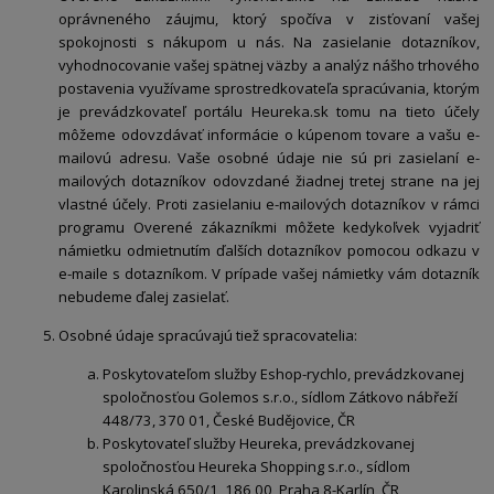
oprávneného záujmu, ktorý spočíva v zisťovaní vašej
spokojnosti s nákupom u nás. Na zasielanie dotazníkov,
vyhodnocovanie vašej spätnej väzby a analýz nášho trhového
postavenia využívame sprostredkovateľa spracúvania, ktorým
je prevádzkovateľ portálu Heureka.sk tomu na tieto účely
môžeme odovzdávať informácie o kúpenom tovare a vašu e-
mailovú adresu. Vaše osobné údaje nie sú pri zasielaní e-
mailových dotazníkov odovzdané žiadnej tretej strane na jej
vlastné účely. Proti zasielaniu e-mailových dotazníkov v rámci
programu Overené zákazníkmi môžete kedykoľvek vyjadriť
námietku odmietnutím ďalších dotazníkov pomocou odkazu v
e-maile s dotazníkom. V prípade vašej námietky vám dotazník
nebudeme ďalej zasielať.
Osobné údaje spracúvajú tiež spracovatelia:
Poskytovateľom služby Eshop-rychlo, prevádzkovanej
spoločnosťou Golemos s.r.o., sídlom Zátkovo nábřeží
448/73, 370 01, České Budějovice, ČR
Poskytovateľ služby Heureka, prevádzkovanej
spoločnosťou Heureka Shopping s.r.o., sídlom
Karolinská 650/1, 186 00, Praha 8-Karlín, ČR