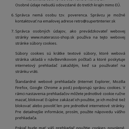
Osobné údaje nebudú odovzdané do tretích krajín mimo EÚ.
Správca nemá osobu tzv. poverenca. Správcu je možné
kontaktovať na emailovej adrese retro@supertinterier.sk
Správca osobných údajov, ako prevádzkovateľ webovej
stránky
www.materasso-shop.sk po
užíva na tejto webovej
stránke súbory cookies.
Súbory cookies sú krátke textové súbory, ktoré webová
stránka ukladá v návštevníkovom počítači a ktoré poskytuje
internetový prehliadač zakaždým, keď sa používateľ na
stránku vráti.
Štandardné webové prehliadače (Internet Explorer, Mozilla
Firefox, Google Chrome a pod.) podporujú správu cookies. V
rámci nastavenia prehliadačov môžete jednotlivé cookie ručne
mazať, blokovať či úplne zakázať ich použitie, je ich možné tiež
blokovať alebo povoliť len pre jednotlivé internetové stránky.
Pre detailnejšie informácie, prosím, použite nápovedu vášho
prehliadača.
Pokiaľ bude mať váš prehliadač použitie cookies povolené,