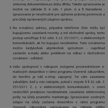
zmluvnej dokumentácie po dobu dlhšiu. Takéto spracovanie je
možné na základe čl. 6 ods. 1 písm. c) a f) Nariadenie -
spracovanie je nevyhnutné pre splnenie právnej povinnosti a
pre účely oprávnených záujmov správcu.
Na e-mailovú adresu, prípadne telefónne číslo môžu byť
kupujúcemu zasielané novinky a iné obchodné správy, tento
postup umožňuje § 62 odst. 3 z.č. 351/2011, o elektronických
komunikáciách, ak ho kupujúci neodmietne. Tieto oznámenia
možno kedykoľvek akýmkoľvek spôsobom - napríklad
zaslaním e-mailu alebo preklikom na odkaz v obchodnom
oznámení – odhlásiť.
Vašu spokojnosť s nákupom zisťujeme prostredníctvom e-
mailových dotazníkov v rámci programu Overené zákazníkmi,
do ktorého je náš e-shop zapojený. Tie vám zasielame
zakaždým, keď u nás nakúpite, pokiaľ v zmysle § § 62 zák. č.
351/2011 Z. z. o elektronických komunikáciách, v znení
neskorších predpisov neodmietnete zasielanie elektronickej
pošty na účely priameho marketingu. Spracúvanie osobných
údajov na účely zaslania dotazníkov v rámci programu
Overené zákazníkmi vykonávame na základe nášho