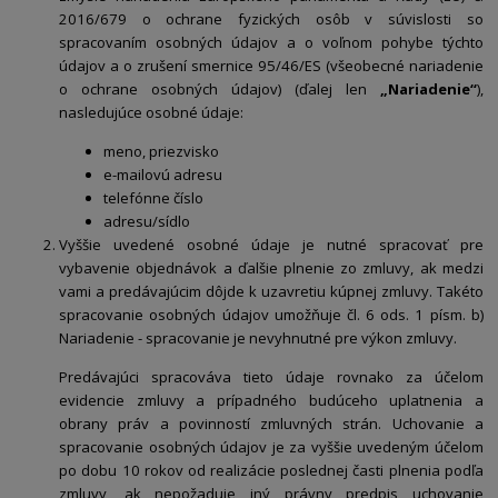
2016/679 o ochrane fyzických osôb v súvislosti so
spracovaním osobných údajov a o voľnom pohybe týchto
údajov a o zrušení smernice 95/46/ES (všeobecné nariadenie
o ochrane osobných údajov) (ďalej len
„Nariadenie“
),
nasledujúce osobné údaje:
meno, priezvisko
e-mailovú adresu
telefónne číslo
adresu/sídlo
Vyššie uvedené osobné údaje je nutné spracovať pre
vybavenie objednávok a ďalšie plnenie zo zmluvy, ak medzi
vami a predávajúcim dôjde k uzavretiu kúpnej zmluvy. Takéto
spracovanie osobných údajov umožňuje čl. 6 ods. 1 písm. b)
Nariadenie - spracovanie je nevyhnutné pre výkon zmluvy.
Predávajúci spracováva tieto údaje rovnako za účelom
evidencie zmluvy a prípadného budúceho uplatnenia a
obrany práv a povinností zmluvných strán. Uchovanie a
spracovanie osobných údajov je za vyššie uvedeným účelom
po dobu 10 rokov od realizácie poslednej časti plnenia podľa
zmluvy, ak nepožaduje iný právny predpis uchovanie