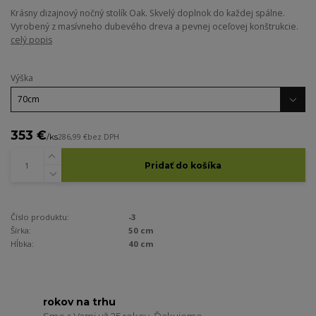
Krásny dizajnový nočný stolík Oak. Skvelý doplnok do každej spálne.
Vyrobený z masívneho dubevého dreva a pevnej oceľovej konštrukcie.
celý popis
Výška
353 €
/
ks
286,99 €
bez DPH
Pridať do košíka
Číslo produktu:
-3
Šírka:
50 cm
Hĺbka:
40 cm
rokov na trhu
Sme s Vami už 25 rokov. Ďakujeme.