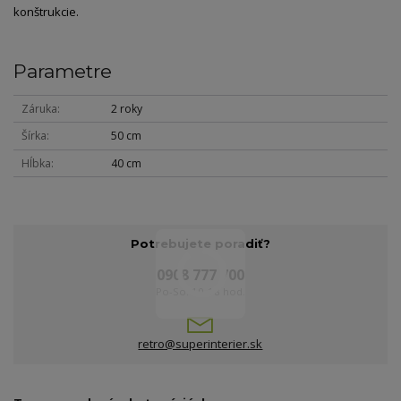
konštrukcie.
Parametre
Záruka
2 roky
Šírka
50 cm
Hĺbka
40 cm
Potrebujete poradiť?
0908 777 700
Po-So: 10-18 hod.
retro@superinterier.sk