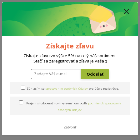
UPOZORNENIE: AKTUÁLNA DODACIA LEHOTA NA MATRACE, ROŠTY A
DOPLNKY - 10-15 PRACOVNÝCH DNÍ
0908 777 700
Po-So: 10-18 hod.
0
0 €
Získajte zľavu
Menu
Získajte zľavu vo výške 5% na celý náš sortiment.
Stačí sa zaregistrovať a zľava je Vaša :)
Úvod
Doplnky
Interiérové
Oak
Odoslať
Oak
Súhlasím so
spracovaním osobných údajov
pre účely registrácie.
Prajem si odoberať novinky e-mailom podľa
podmienok spracovania
osobných údajov
.
Zatvoriť