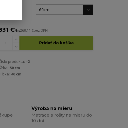
Výška
331 €
/
ks
269,11 €
bez DPH
Pridať do košíka
Číslo produktu:
-2
Šírka:
50 cm
Hĺbka:
40 cm
Výroba na mieru
nákupe
Matrace a rošty na mieru do
10 dní