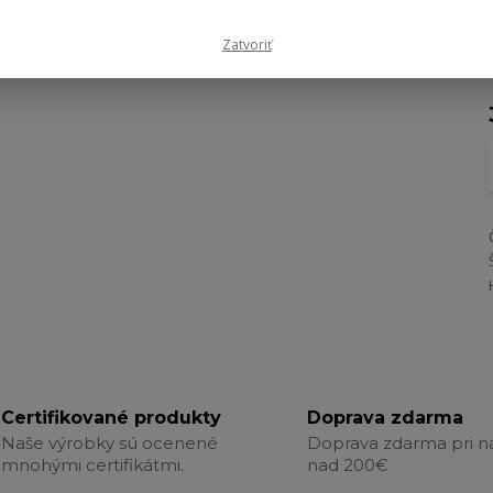
Zatvoriť
Certifikované produkty
Doprava zdarma
Naše výrobky sú ocenené
Doprava zdarma pri 
mnohými certifikátmi.
nad 200€