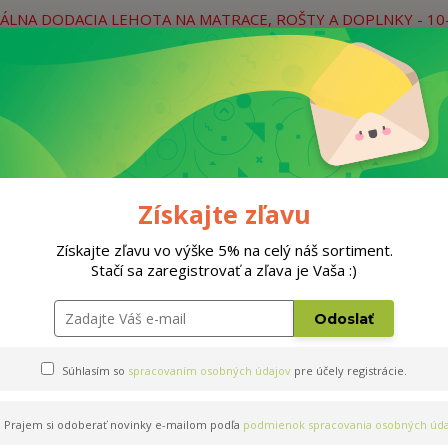
ÁLNA DODACIA LEHOTA NA MATRACE, ROŠTY A DOPLNKY - 10
práce
Neviete si rady? Zavolajte.
0
Hľada
Rošty
Doplnky
Postele
Materiá
Získajte zľavu
Získajte zľavu vo výške 5% na celý náš sortiment.
Stačí sa zaregistrovať a zľava je Vaša :)
Odoslať
Súhlasím so
spracovaním osobných údajov
pre účely registrácie.
Prajem si odoberať novinky e-mailom podľa
podmienok spracovania osobných úda