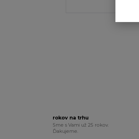
rokov na trhu
Sme s Vami už 25 rokov.
Ďakujeme.