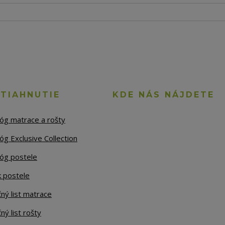
STIAHNUTIE
KDE NÁS NÁJDETE
lóg matrace a rošty
óg Exclusive Collection
lóg postele
k postele
ný list matrace
ný list rošty