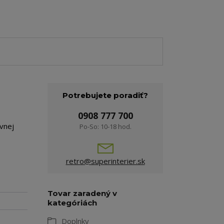
Potrebujete poradiť?
0908 777 700
vnej
Po-So: 10-18 hod.
retro@superinterier.sk
Tovar zaradený v
kategóriách
Doplnky