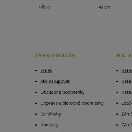
Hĺbka
40 cm
INFORMÁCIE
NA 
O nás
Kata
Ako nakupovať
Katal
Obchodné podmienky
Kata
Doprava a platobné podmienky
Letá
Certifikáty
Záruč
Kontakty
Záruč