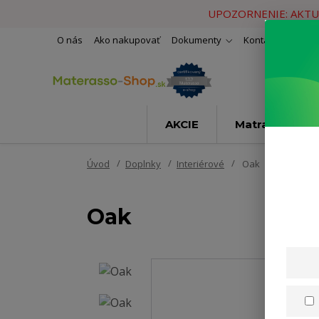
UPOZORNENIE: AKTU
O nás
Ako nakupovať
Dokumenty
Kontakty
Naše 
AKCIE
Matrace
Úvod
Doplnky
Interiérové
Oak
Oak