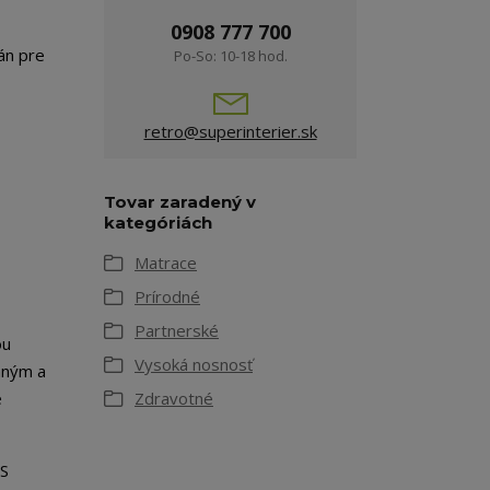
0908 777 700
án pre
Po-So: 10-18 hod.
retro@superinterier.sk
Tovar zaradený v
kategóriách
Matrace
Prírodné
Partnerské
ou
Vysoká nosnosť
mným a
e
Zdravotné
ES