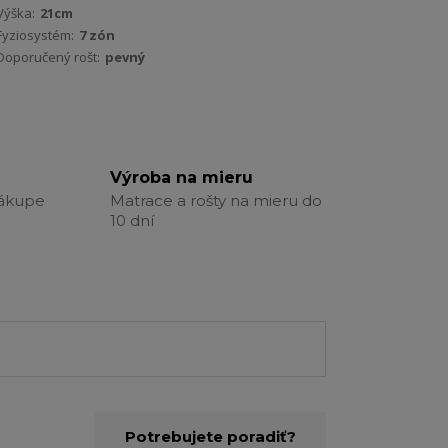
Výška:
21cm
Fyziosystém:
7 zón
Doporučený rošt:
pevný
Výroba na mieru
nákupe
Matrace a rošty na mieru do
10 dní
Potrebujete poradiť?