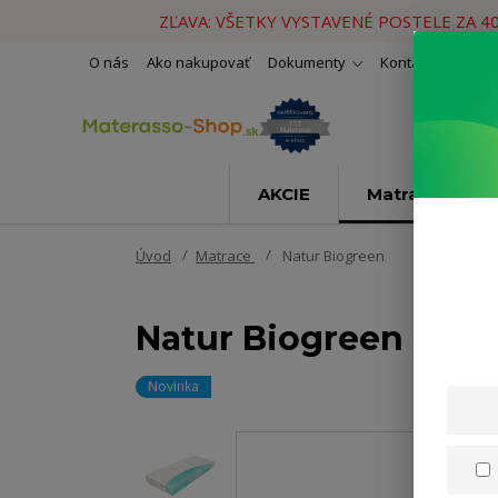
ZĽAVA: VŠETKY VYSTAVENÉ POSTELE ZA 4
O nás
Ako nakupovať
Dokumenty
Kontakty
Naše 
AKCIE
Matrace
Úvod
Matrace
Natur Biogreen
Natur Biogreen
Novinka