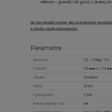
vláknom – gramáž 100 g/m2, z druhej str
Ak ste nenašli rozmer aký potrebujete nezúfaj
a všetko spolu dohodneme.
Parametre
Nosnosť
T3 - 110kg / T4 -
Tvrdosť
T3 ●●●○○ / T4 ●●
Záruka
10 rokov
Výška
21cm
Fyziosystém
7 zón
Polohovateľný rošt
nie