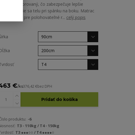
priečne perforovaný, čo zabezpečuje lepšie
prispôsobenie sa telu pri spánku na boku. Matrac
je vhodný aj pre polohovateľné r...
celý popis
Šírka
Dĺžka
Tvrdosť
463 €
/
ks
376,42 €
bez DPH
Pridať do košíka
Číslo produktu:
-6
Nosnosť:
T3 - 110kg / T4 - 150kg
Tvrdosť:
T3 ●●●○○ / T4 ●●●●○