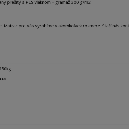
any prešitý s PES vláknom – gramáž 300 g/m2
te. Matrac pre Vás vyrobíme v akomkoľvek rozmere. Stačí nás kon
 150kg
●●○