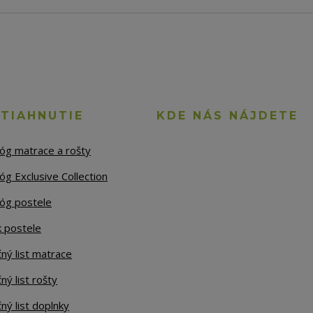
STIAHNUTIE
KDE NÁS NÁJDETE
lóg matrace a rošty
óg Exclusive Collection
lóg postele
k postele
ný list matrace
ný list rošty
ný list doplnky