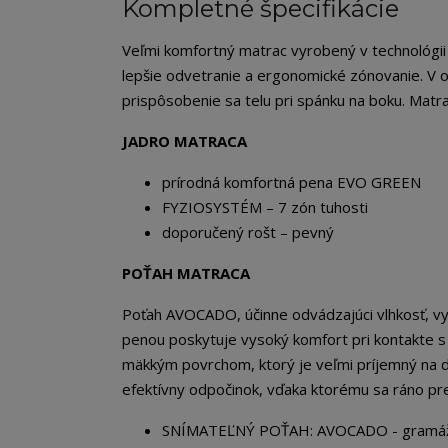
Kompletné špecifikácie
Veľmi komfortný matrac vyrobený v technológi
lepšie odvetranie a ergonomické zónovanie. V o
prispôsobenie sa telu pri spánku na boku. Matra
JADRO MATRACA
prírodná komfortná pena EVO GREEN
FYZIOSYSTÉM – 7 zón tuhosti
doporučený rošt – pevný
POŤAH MATRACA
Poťah AVOCADO, účinne odvádzajúci vlhkosť, vy
penou poskytuje vysoký komfort pri kontakte s
mäkkým povrchom, ktorý je veľmi príjemný na 
efektívny odpočinok, vďaka ktorému sa ráno pre
SNÍMATEĽNÝ POŤAH: AVOCADO - gramáž 365