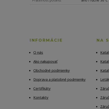
Prateľnosť poťahu
áno / ručne 30°C
INFORMÁCIE
NA 
O nás
Kata
Ako nakupovať
Katal
Obchodné podmienky
Kata
Doprava a platobné podmienky
Letá
Certifikáty
Záruč
Kontakty
Záruč
Záruč