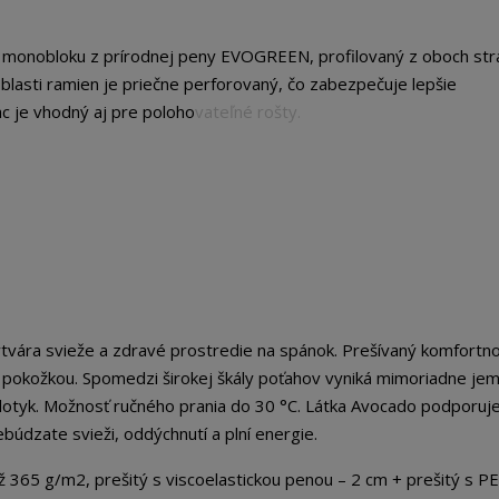
i monobloku z prírodnej peny EVOGREEN, profilovaný z oboch str
blasti ramien je priečne perforovaný, čo zabezpečuje lepšie
c je vhodný aj pre polohovateľné rošty.
tvára svieže a zdravé prostredie na spánok. Prešívaný komfortn
 pokožkou. Spomedzi širokej škály poťahov vyniká mimoriadne je
dotyk. Možnosť ručného prania do 30 °C. Látka Avocado podporuj
búdzate svieži, oddýchnutí a plní energie.
 g/m2, prešitý s viscoelastickou penou – 2 cm + prešitý s P