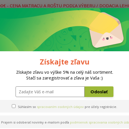
00€ - CENA MATRACU A ROŠTU PODĽA VÝBERU / DODACIA LE
práce
Neviete si rady? Zavolajte.
0
Hľada
Rošty
Doplnky
Postele
Materiá
Získajte zľavu
Získajte zľavu vo výške 5% na celý náš sortiment.
Stačí sa zaregistrovať a zľava je Vaša :)
Odoslať
Súhlasím so
spracovaním osobných údajov
pre účely registrácie.
Prajem si odoberať novinky e-mailom podľa
podmienok spracovania osobných úda