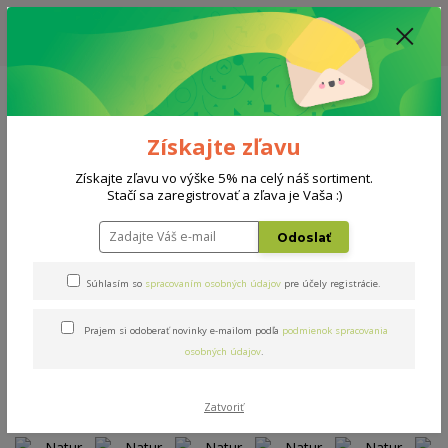
ZĽAVA: VŠETKY VYSTAVENÉ POSTELE ZA 400€ - CENA MATRACU A ROŠTU
PODĽA VÝBERU / DODACIA LEHOTA JE AKTUÁLNE 10-15 PRACOVNÝCH
DNÍ
0908 777 700
Po-So: 10-18 hod.
0
0 €
Získajte zľavu
Menu
Získajte zľavu vo výške 5% na celý náš sortiment.
Stačí sa zaregistrovať a zľava je Vaša :)
Úvod
Matrace
Natur Biogreen
Odoslať
Natur Biogreen
Súhlasím so
spracovaním osobných údajov
pre účely registrácie.
Prajem si odoberať novinky e-mailom podľa
podmienok spracovania
Novinka
osobných údajov
.
Zatvoriť