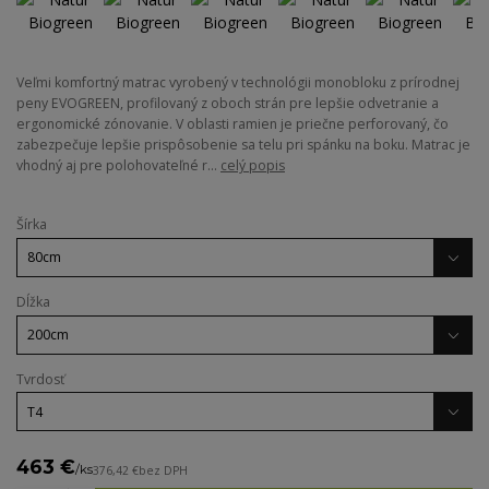
Veľmi komfortný matrac vyrobený v technológii monobloku z prírodnej
peny EVOGREEN, profilovaný z oboch strán pre lepšie odvetranie a
ergonomické zónovanie. V oblasti ramien je priečne perforovaný, čo
zabezpečuje lepšie prispôsobenie sa telu pri spánku na boku. Matrac je
vhodný aj pre polohovateľné r...
celý popis
Šírka
Dĺžka
Tvrdosť
463 €
/
ks
376,42 €
bez DPH