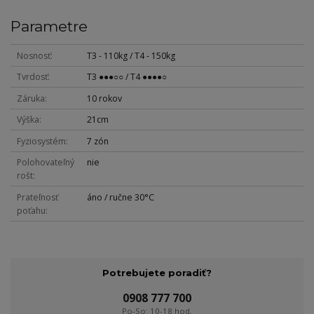
Parametre
Nosnosť
T3 - 110kg / T4 - 150kg
Tvrdosť
T3 ●●●○○ / T4 ●●●●○
Záruka
10 rokov
Výška
21cm
Fyziosystém
7 zón
Polohovateľný
nie
rošt
Prateľnosť
áno / ručne 30°C
poťahu
Potrebujete poradiť?
0908 777 700
Po-So: 10-18 hod.