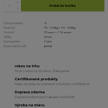
Pridať do košíka
Číslo produktu:
-3
Nosnosť:
T3 - 110kg / T4 - 150kg
Tvrdosť:
T3 ●●●○○ / T4 ●●●●○
Výška:
21cm
Fyziosystém:
7 zón
Doporučený rošt:
pevný
rokov na trhu
Sme s Vami už 25 rokov. Ďakujeme.
Certifikované produkty
Naše výrobky sú ocenené mnohými certifikátmi.
Doprava zdarma
Doprava zdarma pri nákupe nad 200€
Výroba na mieru