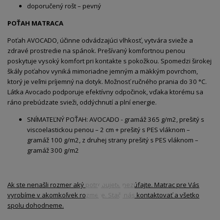
doporučený rošt – pevný
POŤAH MATRACA
Poťah AVOCADO, účinne odvádzajúci vlhkosť, vytvára svieže a
zdravé prostredie na spánok. Prešívaný komfortnou penou
poskytuje vysoký komfort pri kontakte s pokožkou. Spomedzi širokej
škály poťahov vyniká mimoriadne jemným a mäkkým povrchom,
ktorý je veľmi príjemný na dotyk. Možnosť ručného prania do 30 °C.
Látka Avocado podporuje efektívny odpočinok, vďaka ktorému sa
ráno prebúdzate svieži, oddýchnutí a plní energie.
SNÍMATEĽNÝ POŤAH: AVOCADO - gramáž 365 g/m2, prešitý s
viscoelastickou penou – 2 cm + prešitý s PES vláknom –
gramáž 100 g/m2, z druhej strany prešitý s PES vláknom –
gramáž 300 g/m2
Ak ste nenašli rozmer aký potrebujete nezúfajte. Matrac pre Vás
vyrobíme v akomkoľvek rozmere. Stačí nás kontaktovať a všetko
spolu dohodneme.