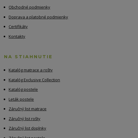
Obchodné podmienky
Doprava a platobné podmienky
Certifikáty
Kontakty
NA STIAHNUTIE
Katalóg matrace a rošty
Katalóg Exclusive Collection
Katalóg postele
Leták postele
Záručný list matrace
Záručný list rošty
Záručný list doplnky
Záručný list postele