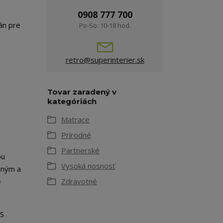
0908 777 700
án pre
Po-So: 10-18 hod.
retro@superinterier.sk
Tovar zaradený v
kategóriách
Matrace
Prírodné
Partnerské
ou
Vysoká nosnosť
mným a
e
Zdravotné
ES