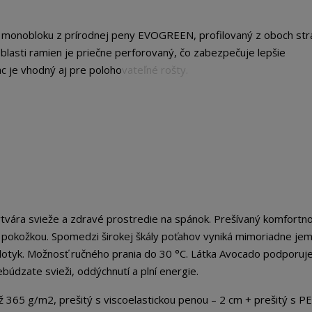
i monobloku z prírodnej peny EVOGREEN, profilovaný z oboch str
blasti ramien je priečne perforovaný, čo zabezpečuje lepšie
c je vhodný aj pre polohovateľné rošty.
tvára svieže a zdravé prostredie na spánok. Prešívaný komfortn
 pokožkou. Spomedzi širokej škály poťahov vyniká mimoriadne je
dotyk. Možnosť ručného prania do 30 °C. Látka Avocado podporuj
búdzate svieži, oddýchnutí a plní energie.
 g/m2, prešitý s viscoelastickou penou – 2 cm + prešitý s P