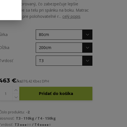
priečne perforovaný, čo zabezpečuje lepšie
prispôsobenie sa telu pri spánku na boku. Matrac
je vhodný aj pre polohovateľné r...
celý popis
Šírka
Dĺžka
Tvrdosť
463 €
/
ks
376,42 €
bez DPH
Pridať do košíka
Číslo produktu:
-2
Nosnosť:
T3 - 110kg / T4 - 150kg
Tvrdosť:
T3 ●●●○○ / T4 ●●●●○