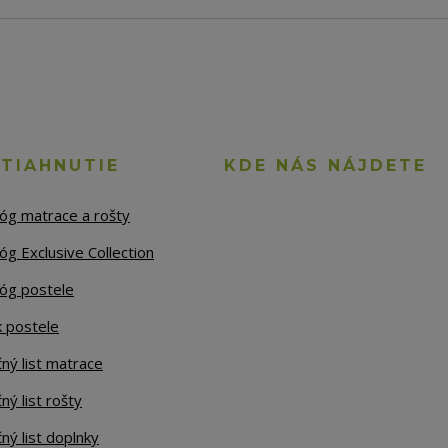
STIAHNUTIE
KDE NÁS NÁJDETE
lóg matrace a rošty
óg Exclusive Collection
lóg postele
k postele
ný list matrace
ný list rošty
ný list doplnky