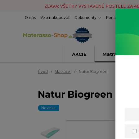
ZĽAVA: VŠETKY VYSTAVENÉ POSTELE ZA 4
O nás
Ako nakupovať
Dokumenty
Kontakty
Naše 
AKCIE
Matrace
Úvod
Matrace
Natur Biogreen
Natur Biogreen
Novinka