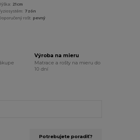
Výška:
21cm
Fyziosystém:
7 zón
Doporučený rošt:
pevný
Výroba na mieru
nákupe
Matrace a rošty na mieru do
10 dní
Potrebujete poradiť?