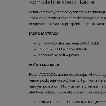
Kompletné špecifikácie
Veľmi komfortný matrac vyrobený v technológi
lepšie odvetranie a ergonomické zónovanie. V o
prispôsobenie sa telu pri spánku na boku. Matra
JADRO MATRACA
prírodná komfortná pena EVO GREEN
FYZIOSYSTÉM – 7 zón tuhosti
doporučený rošt – pevný
POŤAH MATRACA
Poťah AVOCADO, účinne odvádzajúci vlhkosť, vy
penou poskytuje vysoký komfort pri kontakte s
mäkkým povrchom, ktorý je veľmi príjemný na 
efektívny odpočinok, vďaka ktorému sa ráno pre
SNÍMATEĽNÝ POŤAH: AVOCADO - gramáž 365