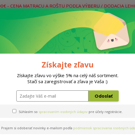
00€ - CENA MATRACU A ROŠTU PODĽA VÝBERU / DODACIA LE
práce
Neviete si rady? Zavolajte.
0
Hľada
Rošty
Doplnky
Postele
Materiá
Získajte zľavu
Získajte zľavu vo výške 5% na celý náš sortiment.
Stačí sa zaregistrovať a zľava je Vaša :)
Odoslať
Súhlasím so
spracovaním osobných údajov
pre účely registrácie.
Prajem si odoberať novinky e-mailom podľa
podmienok spracovania osobných úda