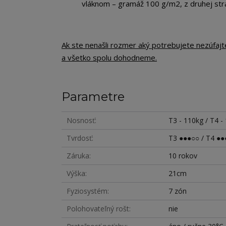
vláknom – gramáž 100 g/m2, z druhej str
Ak ste nenašli rozmer aký potrebujete nezúfaj
a všetko spolu dohodneme.
Parametre
Nosnosť
T3 - 110kg / T4 -
Tvrdosť
T3 ●●●○○ / T4 ●●
Záruka
10 rokov
Výška
21cm
Fyziosystém
7 zón
Polohovateľný rošt
nie