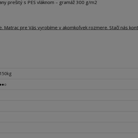
any prešitý s PES vláknom – gramáž 300 g/m2
te. Matrac pre Vás vyrobíme v akomkoľvek rozmere. Stačí nás kon
 150kg
●●○