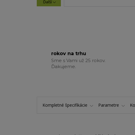
Ďalší
rokov na trhu
Sme s Vami už 25 rokov.
Ďakujeme.
Kompletné špecifikácie
Parametre
K