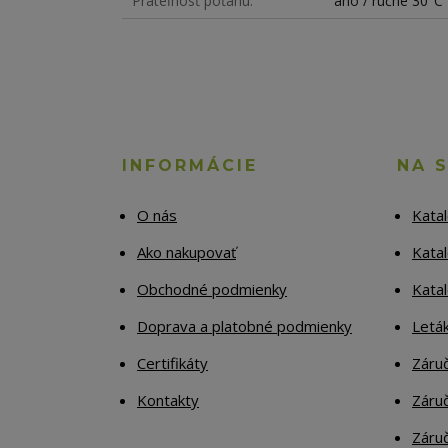
Prateľnosť poťahu
áno / ručne 30°C
INFORMÁCIE
NA 
O nás
Kata
Ako nakupovať
Katal
Obchodné podmienky
Kata
Doprava a platobné podmienky
Letá
Certifikáty
Záruč
Kontakty
Záruč
Záruč