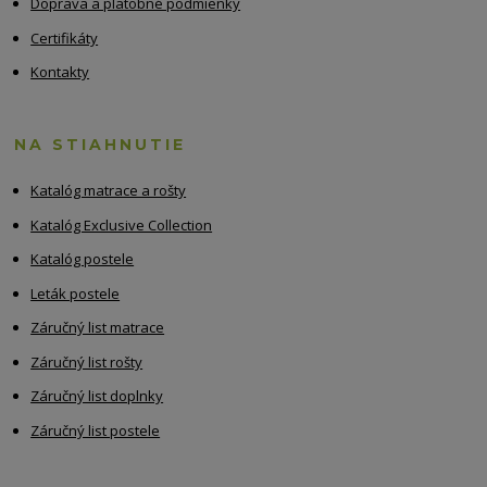
Doprava a platobné podmienky
Certifikáty
Kontakty
NA STIAHNUTIE
Katalóg matrace a rošty
Katalóg Exclusive Collection
Katalóg postele
Leták postele
Záručný list matrace
Záručný list rošty
Záručný list doplnky
Záručný list postele