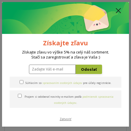
ZĽAVA: VŠETKY VYSTAVENÉ POSTELE ZA 400€ - CENA MATRACU A ROŠTU
PODĽA VÝBERU / DODACIA LEHOTA JE AKTUÁLNE 10-15 PRACOVNÝCH
DNÍ
0908 777 700
Po-So: 10-18 hod.
0
0 €
Získajte zľavu
Menu
Získajte zľavu vo výške 5% na celý náš sortiment.
Stačí sa zaregistrovať a zľava je Vaša :)
Úvod
Matrace
Natur Biogreen
Odoslať
Natur Biogreen
Súhlasím so
spracovaním osobných údajov
pre účely registrácie.
Prajem si odoberať novinky e-mailom podľa
podmienok spracovania
Novinka
osobných údajov
.
Zatvoriť