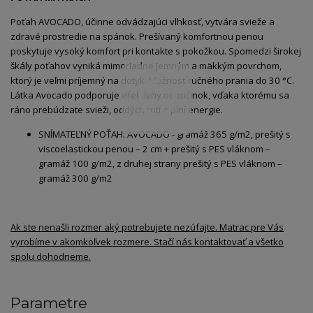
Poťah AVOCADO, účinne odvádzajúci vlhkosť, vytvára svieže a
zdravé prostredie na spánok. Prešívaný komfortnou penou
poskytuje vysoký komfort pri kontakte s pokožkou. Spomedzi širokej
škály poťahov vyniká mimoriadne jemným a mäkkým povrchom,
ktorý je veľmi príjemný na dotyk. Možnosť ručného prania do 30 °C.
Látka Avocado podporuje efektívny odpočinok, vďaka ktorému sa
ráno prebúdzate svieži, oddýchnutí a plní energie.
SNÍMATEĽNÝ POŤAH: AVOCADO - gramáž 365 g/m2, prešitý s
viscoelastickou penou – 2 cm + prešitý s PES vláknom –
gramáž 100 g/m2, z druhej strany prešitý s PES vláknom –
gramáž 300 g/m2
Ak ste nenašli rozmer aký potrebujete nezúfajte. Matrac pre Vás
vyrobíme v akomkoľvek rozmere. Stačí nás kontaktovať a všetko
spolu dohodneme.
Parametre