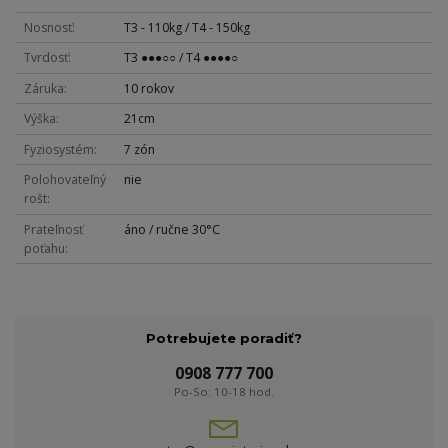
Nosnosť
T3 - 110kg / T4 - 150kg
Tvrdosť
T3 ●●●○○ / T4 ●●●●○
Záruka
10 rokov
Výška
21cm
Fyziosystém
7 zón
Polohovateľný
nie
rošt
Prateľnosť
áno / ručne 30°C
poťahu
Potrebujete poradiť?
0908 777 700
Po-So: 10-18 hod.