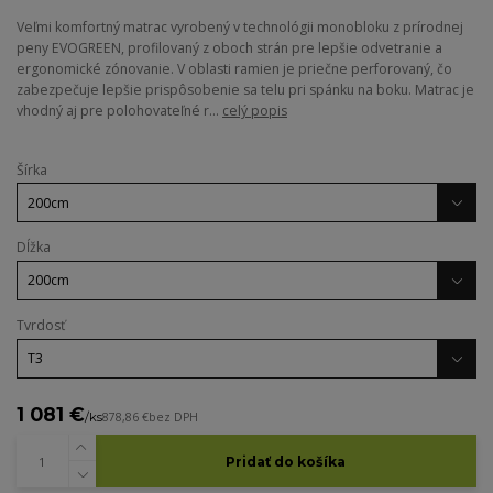
Veľmi komfortný matrac vyrobený v technológii monobloku z prírodnej
peny EVOGREEN, profilovaný z oboch strán pre lepšie odvetranie a
ergonomické zónovanie. V oblasti ramien je priečne perforovaný, čo
zabezpečuje lepšie prispôsobenie sa telu pri spánku na boku. Matrac je
vhodný aj pre polohovateľné r...
celý popis
Šírka
Dĺžka
Tvrdosť
1 081 €
/
ks
878,86 €
bez DPH
Pridať do košíka