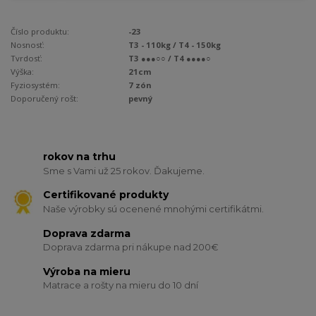
Číslo produktu:
-23
Nosnosť:
T3 - 110kg / T4 - 150kg
Tvrdosť:
T3 ●●●○○ / T4 ●●●●○
Výška:
21cm
Fyziosystém:
7 zón
Doporučený rošt:
pevný
rokov na trhu
Sme s Vami už 25 rokov. Ďakujeme.
Certifikované produkty
Naše výrobky sú ocenené mnohými certifikátmi.
Doprava zdarma
Doprava zdarma pri nákupe nad 200€
Výroba na mieru
Matrace a rošty na mieru do 10 dní