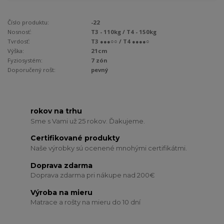
Číslo produktu:
-22
Nosnosť:
T3 - 110kg / T4 - 150kg
Tvrdosť:
T3 ●●●○○ / T4 ●●●●○
Výška:
21cm
Fyziosystém:
7 zón
Doporučený rošt:
pevný
rokov na trhu
Sme s Vami už 25 rokov. Ďakujeme.
Certifikované produkty
Naše výrobky sú ocenené mnohými certifikátmi.
Doprava zdarma
Doprava zdarma pri nákupe nad 200€
Výroba na mieru
Matrace a rošty na mieru do 10 dní