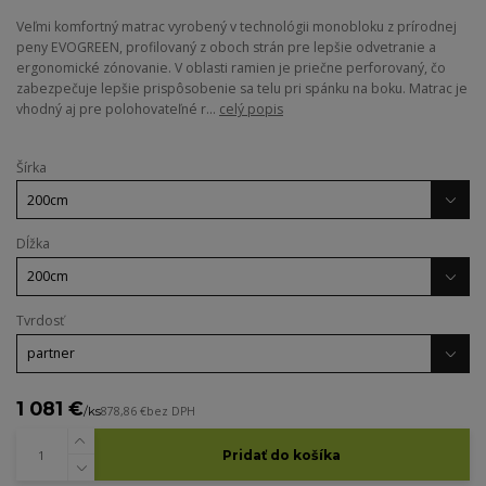
Veľmi komfortný matrac vyrobený v technológii monobloku z prírodnej
peny EVOGREEN, profilovaný z oboch strán pre lepšie odvetranie a
ergonomické zónovanie. V oblasti ramien je priečne perforovaný, čo
zabezpečuje lepšie prispôsobenie sa telu pri spánku na boku. Matrac je
vhodný aj pre polohovateľné r...
celý popis
Šírka
Dĺžka
Tvrdosť
1 081 €
/
ks
878,86 €
bez DPH
Pridať do košíka