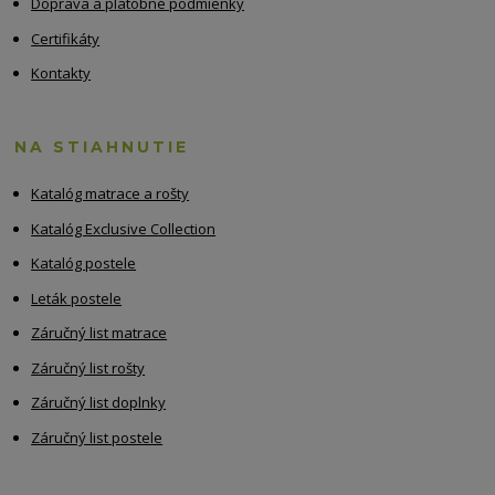
Doprava a platobné podmienky
Certifikáty
Kontakty
NA STIAHNUTIE
Katalóg matrace a rošty
Katalóg Exclusive Collection
Katalóg postele
Leták postele
Záručný list matrace
Záručný list rošty
Záručný list doplnky
Záručný list postele