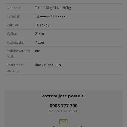
Nosnosť
T3 - 110kg / T4 - 150kg
Tvrdosť
T3 ●●●○○ / T4 ●●●●○
Záruka
10 rokov
Výška
21cm
Fyziosystém
7 zón
Polohovateľný
nie
rošt
Prateľnosť
áno / ručne 30°C
poťahu
Potrebujete poradiť?
0908 777 700
Po-So: 10-18 hod.