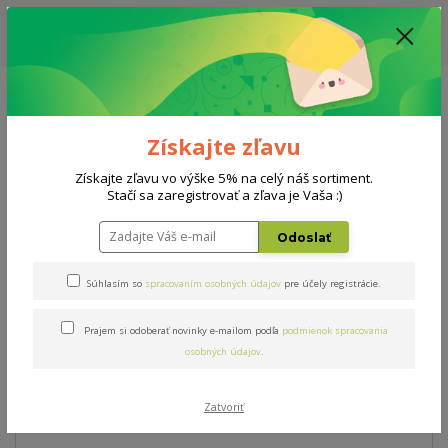
ZĽAVA: VŠETKY VYSTAVENÉ POSTELE ZA 400€ - CENA MATRACU A ROŠTU
PODĽA VÝBERU / DODACIA LEHOTA JE AKTUÁLNE 10-15 PRACOVNÝCH
DNÍ
0908 777 700
Po-So: 10-18 hod.
0
0 €
Získajte zľavu
Menu
Získajte zľavu vo výške 5% na celý náš sortiment.
Stačí sa zaregistrovať a zľava je Vaša :)
Úvod
Matrace
Natur Biogreen
Odoslať
Natur Biogreen
Súhlasím so
spracovaním osobných údajov
pre účely registrácie.
Prajem si odoberať novinky e-mailom podľa
podmienok spracovania
Novinka
osobných údajov
.
Zatvoriť