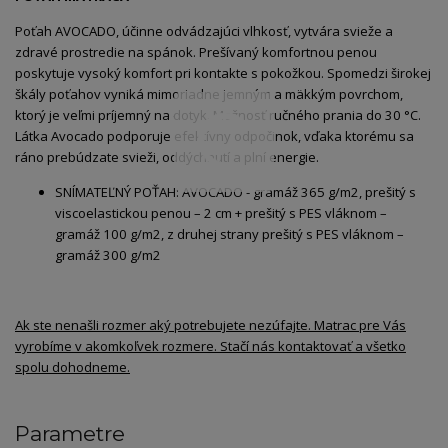
Poťah AVOCADO, účinne odvádzajúci vlhkosť, vytvára svieže a
zdravé prostredie na spánok. Prešívaný komfortnou penou
poskytuje vysoký komfort pri kontakte s pokožkou. Spomedzi širokej
škály poťahov vyniká mimoriadne jemným a mäkkým povrchom,
ktorý je veľmi príjemný na dotyk. Možnosť ručného prania do 30 °C.
Látka Avocado podporuje efektívny odpočinok, vďaka ktorému sa
ráno prebúdzate svieži, oddýchnutí a plní energie.
SNÍMATEĽNÝ POŤAH: AVOCADO - gramáž 365 g/m2, prešitý s
viscoelastickou penou – 2 cm + prešitý s PES vláknom –
gramáž 100 g/m2, z druhej strany prešitý s PES vláknom –
gramáž 300 g/m2
Ak ste nenašli rozmer aký potrebujete nezúfajte. Matrac pre Vás
vyrobíme v akomkoľvek rozmere. Stačí nás kontaktovať a všetko
spolu dohodneme.
Parametre