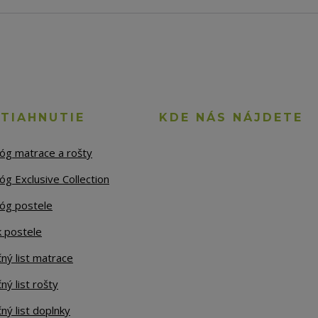
STIAHNUTIE
KDE NÁS NÁJDETE
lóg matrace a rošty
óg Exclusive Collection
lóg postele
k postele
ný list matrace
ný list rošty
ný list doplnky