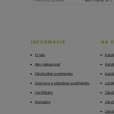
Prateľnosť poťahu
áno / ručne 30°C
INFORMÁCIE
NA 
O nás
Kata
Ako nakupovať
Katal
Obchodné podmienky
Kata
Doprava a platobné podmienky
Letá
Certifikáty
Záruč
Kontakty
Záruč
Záruč