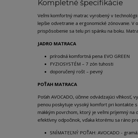
Kompletné špecifikácie
Veľmi komfortný matrac vyrobený v technológi
lepšie odvetranie a ergonomické zónovanie. V o
prispôsobenie sa telu pri spánku na boku. Matra
JADRO MATRACA
prírodná komfortná pena EVO GREEN
FYZIOSYSTÉM – 7 zón tuhosti
doporučený rošt – pevný
POŤAH MATRACA
Poťah AVOCADO, účinne odvádzajúci vlhkosť, vy
penou poskytuje vysoký komfort pri kontakte s
mäkkým povrchom, ktorý je veľmi príjemný na 
efektívny odpočinok, vďaka ktorému sa ráno pre
SNÍMATEĽNÝ POŤAH: AVOCADO - gramáž 365