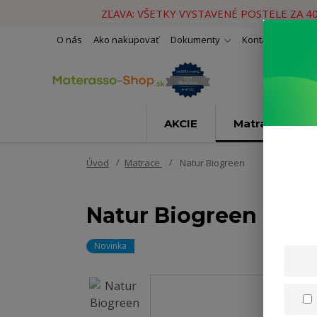
ZĽAVA: VŠETKY VYSTAVENÉ POSTELE ZA 4
O nás
Ako nakupovať
Dokumenty
Kontakty
Naše 
AKCIE
Matrace
Úvod
Matrace
Natur Biogreen
Natur Biogreen
Novinka