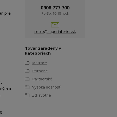
0908 777 700
án pre
Po-So: 10-18 hod.
retro@superinterier.sk
Tovar zaradený v
kategóriách
Matrace
Prírodné
Partnerské
ou
Vysoká nosnosť
mným a
e
Zdravotné
ES