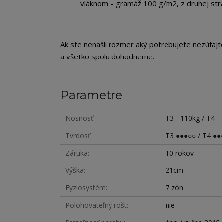
vláknom – gramáž 100 g/m2, z druhej str
Ak ste nenašli rozmer aký potrebujete nezúfaj
a všetko spolu dohodneme.
Parametre
Nosnosť
T3 - 110kg / T4 -
Tvrdosť
T3 ●●●○○ / T4 ●●
Záruka
10 rokov
Výška
21cm
Fyziosystém
7 zón
Polohovateľný rošt
nie