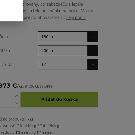
priečne perforovaný, čo zabezpečuje lepšie
prispôsobenie sa telu pri spánku na boku. Matrac
je vhodný aj pre polohovateľné r...
celý popis
Šírka
Dĺžka
Tvrdosť
973 €
/
ks
791,06 €
bez DPH
Pridať do košíka
Číslo produktu:
-21
Nosnosť:
T3 - 110kg / T4 - 150kg
Tvrdosť:
T3 ●●●○○ / T4 ●●●●○