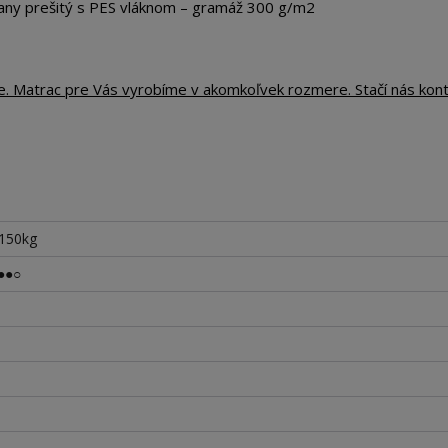
any prešitý s PES vláknom – gramáž 300 g/m2
te. Matrac pre Vás vyrobíme v akomkoľvek rozmere. Stačí nás kon
 150kg
●●○