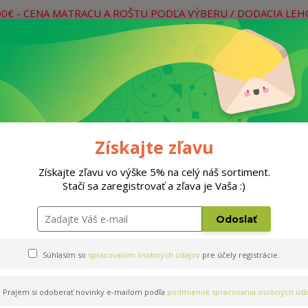
00€ - CENA MATRACU A ROŠTU PODĽA VÝBERU / DODACIA LE
práce
Neviete si rady? Zavolajte.
0
Hľada
Rošty
Doplnky
Postele
Materiá
Získajte zľavu
Získajte zľavu vo výške 5% na celý náš sortiment.
Stačí sa zaregistrovať a zľava je Vaša :)
Odoslať
Súhlasím so
spracovaním osobných údajov
pre účely registrácie.
Prajem si odoberať novinky e-mailom podľa
podmienok spracovania osobných úda