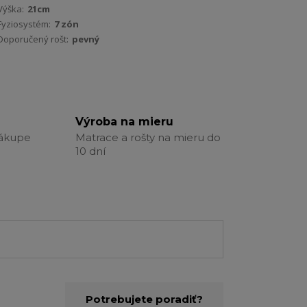
Výška:
21cm
Fyziosystém:
7 zón
Doporučený rošt:
pevný
Výroba na mieru
nákupe
Matrace a rošty na mieru do
10 dní
Potrebujete poradiť?