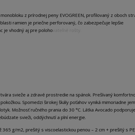
i monobloku z prírodnej peny EVOGREEN, profilovaný z oboch str
blasti ramien je priečne perforovaný, čo zabezpečuje lepšie
c je vhodný aj pre polohovateľné rošty.
tvára svieže a zdravé prostredie na spánok. Prešívaný komfortn
 pokožkou. Spomedzi širokej škály poťahov vyniká mimoriadne je
dotyk. Možnosť ručného prania do 30 °C. Látka Avocado podporuj
búdzate svieži, oddýchnutí a plní energie.
 g/m2, prešitý s viscoelastickou penou – 2 cm + prešitý s P