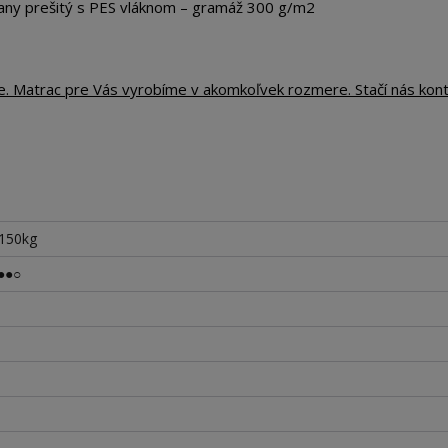
any prešitý s PES vláknom – gramáž 300 g/m2
te. Matrac pre Vás vyrobíme v akomkoľvek rozmere. Stačí nás kon
 150kg
●●○