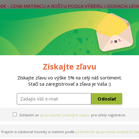
00€ - CENA MATRACU A ROŠTU PODĽA VÝBERU / DODACIA LE
práce
Neviete si rady? Zavolajte.
0
Hľada
Rošty
Doplnky
Postele
Materiá
Získajte zľavu
Získajte zľavu vo výške 5% na celý náš sortiment.
Stačí sa zaregistrovať a zľava je Vaša :)
Odoslať
Súhlasím so
spracovaním osobných údajov
pre účely registrácie.
Prajem si odoberať novinky e-mailom podľa
podmienok spracovania osobných úda