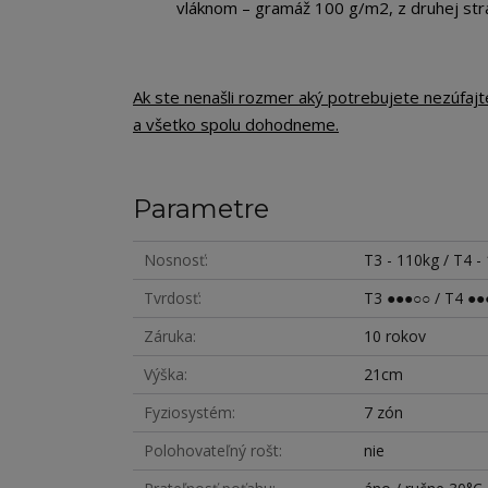
vláknom – gramáž 100 g/m2, z druhej str
Ak ste nenašli rozmer aký potrebujete nezúfaj
a všetko spolu dohodneme.
Parametre
Nosnosť
T3 - 110kg / T4 -
Tvrdosť
T3 ●●●○○ / T4 ●●
Záruka
10 rokov
Výška
21cm
Fyziosystém
7 zón
Polohovateľný rošt
nie