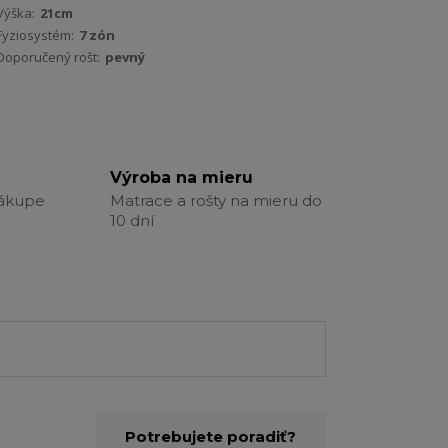
Výška:
21cm
Fyziosystém:
7 zón
Doporučený rošt:
pevný
Výroba na mieru
nákupe
Matrace a rošty na mieru do
10 dní
Potrebujete poradiť?