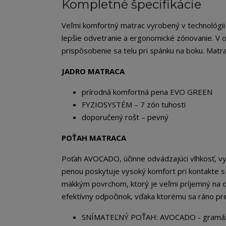
Kompletné špecifikácie
Veľmi komfortný matrac vyrobený v technológi
lepšie odvetranie a ergonomické zónovanie. V o
prispôsobenie sa telu pri spánku na boku. Matra
JADRO MATRACA
prírodná komfortná pena EVO GREEN
FYZIOSYSTÉM – 7 zón tuhosti
doporučený rošt – pevný
POŤAH MATRACA
Poťah AVOCADO, účinne odvádzajúci vlhkosť, vy
penou poskytuje vysoký komfort pri kontakte s
mäkkým povrchom, ktorý je veľmi príjemný na 
efektívny odpočinok, vďaka ktorému sa ráno pre
SNÍMATEĽNÝ POŤAH: AVOCADO - gramáž 365