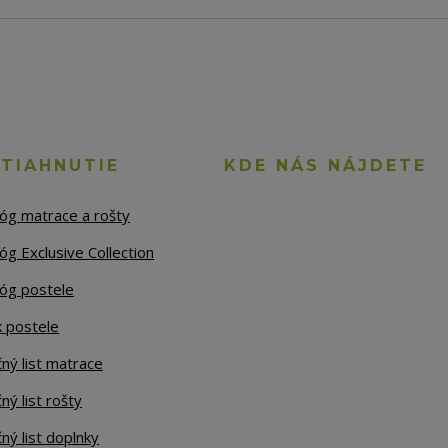
STIAHNUTIE
KDE NÁS NÁJDETE
lóg matrace a rošty
óg Exclusive Collection
lóg postele
k postele
ný list matrace
ný list rošty
ný list doplnky