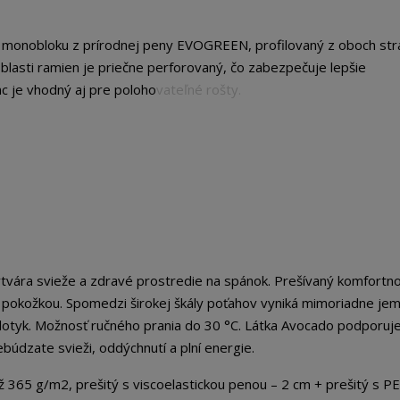
i monobloku z prírodnej peny EVOGREEN, profilovaný z oboch str
blasti ramien je priečne perforovaný, čo zabezpečuje lepšie
c je vhodný aj pre polohovateľné rošty.
tvára svieže a zdravé prostredie na spánok. Prešívaný komfortn
 pokožkou. Spomedzi širokej škály poťahov vyniká mimoriadne je
dotyk. Možnosť ručného prania do 30 °C. Látka Avocado podporuj
búdzate svieži, oddýchnutí a plní energie.
 g/m2, prešitý s viscoelastickou penou – 2 cm + prešitý s P