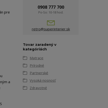
0908 777 700
án pre
Po-So: 10-18 hod.
retro@superinterier.sk
Tovar zaradený v
kategóriách
Matrace
Prírodné
Partnerské
ou
Vysoká nosnosť
mným a
e
Zdravotné
ES