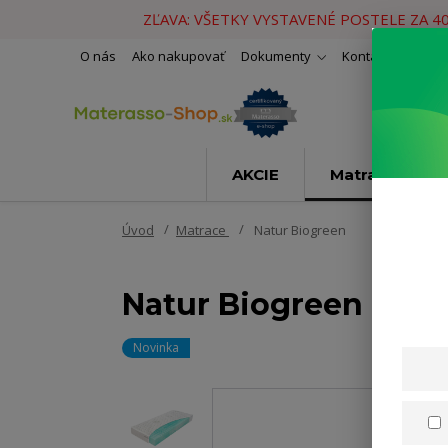
ZĽAVA: VŠETKY VYSTAVENÉ POSTELE ZA 4
O nás
Ako nakupovať
Dokumenty
Kontakty
Naše 
AKCIE
Matrace
Úvod
Matrace
Natur Biogreen
Natur Biogreen
Novinka