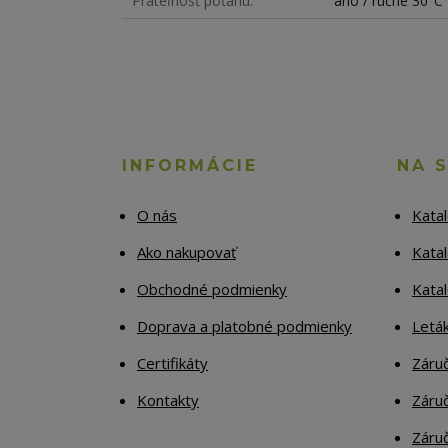
Prateľnosť poťahu
áno / ručne 30°C
INFORMÁCIE
NA 
O nás
Kata
Ako nakupovať
Katal
Obchodné podmienky
Kata
Doprava a platobné podmienky
Letá
Certifikáty
Záruč
Kontakty
Záruč
Záruč