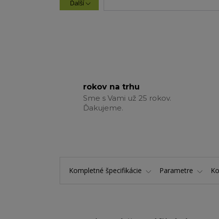
Ďalší
rokov na trhu
Sme s Vami už 25 rokov.
Ďakujeme.
Kompletné špecifikácie
Parametre
K