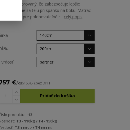
priečne perforovaný, čo zabezpečuje lepšie
prispôsobenie sa telu pri spánku na boku. Matrac
je vhodný aj pre polohovateľné r...
celý popis
Šírka
Dĺžka
Tvrdosť
757 €
/
ks
615,45 €
bez DPH
Pridať do košíka
Číslo produktu:
-13
Nosnosť:
T3 - 110kg / T4 - 150kg
Tvrdosť:
T3 ●●●○○ / T4 ●●●●○