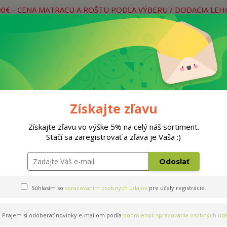
00€ - CENA MATRACU A ROŠTU PODĽA VÝBERU / DODACIA LE
práce
Neviete si rady? Zavolajte.
0
Hľada
Rošty
Doplnky
Postele
Materiá
Získajte zľavu
Získajte zľavu vo výške 5% na celý náš sortiment.
Stačí sa zaregistrovať a zľava je Vaša :)
Odoslať
Súhlasím so
spracovaním osobných údajov
pre účely registrácie.
Prajem si odoberať novinky e-mailom podľa
podmienok spracovania osobných úda