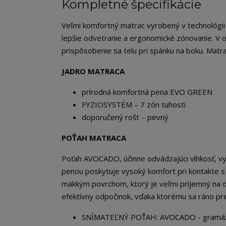
Kompletné špecifikácie
Veľmi komfortný matrac vyrobený v technológi
lepšie odvetranie a ergonomické zónovanie. V o
prispôsobenie sa telu pri spánku na boku. Matra
JADRO MATRACA
prírodná komfortná pena EVO GREEN
FYZIOSYSTÉM – 7 zón tuhosti
doporučený rošt – pevný
POŤAH MATRACA
Poťah AVOCADO, účinne odvádzajúci vlhkosť, vy
penou poskytuje vysoký komfort pri kontakte s
mäkkým povrchom, ktorý je veľmi príjemný na 
efektívny odpočinok, vďaka ktorému sa ráno pre
SNÍMATEĽNÝ POŤAH: AVOCADO - gramáž 365