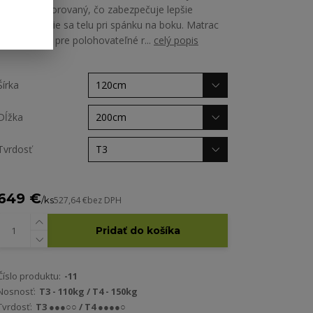
priečne perforovaný, čo zabezpečuje lepšie
prispôsobenie sa telu pri spánku na boku. Matrac
je vhodný aj pre polohovateľné r...
celý popis
Šírka
Dĺžka
Tvrdosť
649 €
/
ks
527,64 €
bez DPH
Pridať do košíka
Číslo produktu:
-11
Nosnosť:
T3 - 110kg / T4 - 150kg
Tvrdosť:
T3 ●●●○○ / T4 ●●●●○