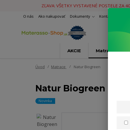
ZĽAVA: VŠETKY VYSTAVENÉ POSTELE ZA 4
O nás
Ako nakupovať
Dokumenty
Kontakty
Naše 
AKCIE
Matrace
Úvod
Matrace
Natur Biogreen
Natur Biogreen
Novinka