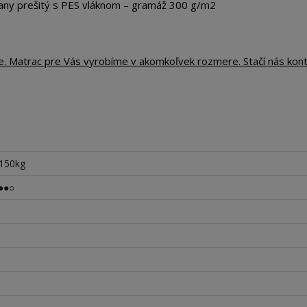
any prešitý s PES vláknom – gramáž 300 g/m2
te. Matrac pre Vás vyrobíme v akomkoľvek rozmere. Stačí nás kon
 150kg
●●○