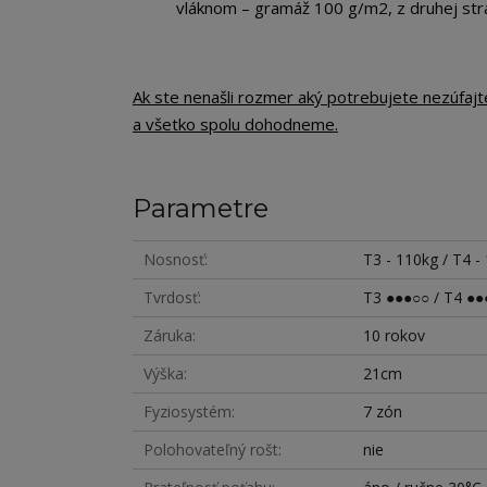
vláknom – gramáž 100 g/m2, z druhej str
Ak ste nenašli rozmer aký potrebujete nezúfaj
a všetko spolu dohodneme.
Parametre
Nosnosť
T3 - 110kg / T4 -
Tvrdosť
T3 ●●●○○ / T4 ●●
Záruka
10 rokov
Výška
21cm
Fyziosystém
7 zón
Polohovateľný rošt
nie