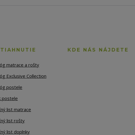
STIAHNUTIE
KDE NÁS NÁJDETE
lóg matrace a rošty
óg Exclusive Collection
lóg postele
k postele
ný list matrace
ný list rošty
ný list doplnky