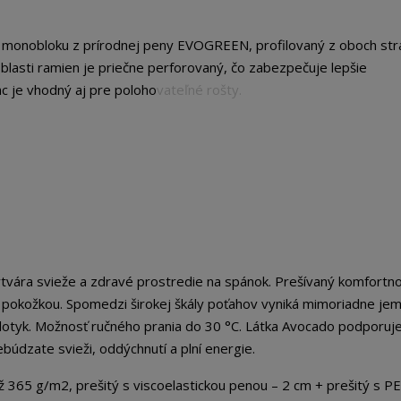
i monobloku z prírodnej peny EVOGREEN, profilovaný z oboch str
blasti ramien je priečne perforovaný, čo zabezpečuje lepšie
c je vhodný aj pre polohovateľné rošty.
tvára svieže a zdravé prostredie na spánok. Prešívaný komfortn
 pokožkou. Spomedzi širokej škály poťahov vyniká mimoriadne je
dotyk. Možnosť ručného prania do 30 °C. Látka Avocado podporuj
búdzate svieži, oddýchnutí a plní energie.
 g/m2, prešitý s viscoelastickou penou – 2 cm + prešitý s P