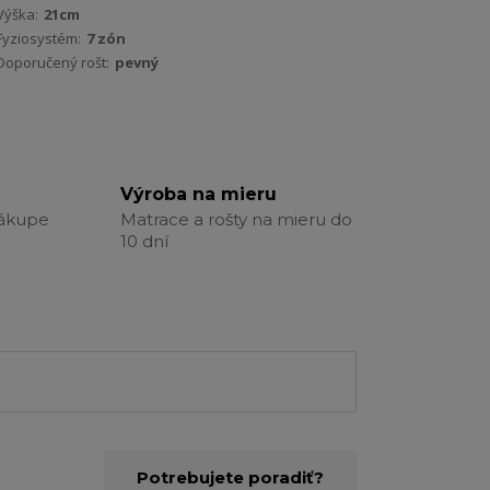
Výška:
21cm
Fyziosystém:
7 zón
Doporučený rošt:
pevný
Výroba na mieru
nákupe
Matrace a rošty na mieru do
10 dní
Potrebujete poradiť?