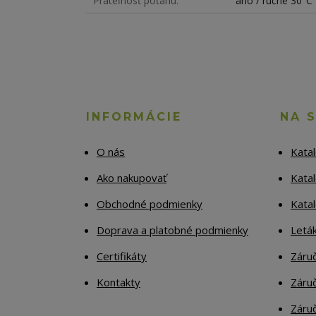
Prateľnosť poťahu
áno / ručne 30°C
INFORMÁCIE
NA 
O nás
Kata
Ako nakupovať
Katal
Obchodné podmienky
Kata
Doprava a platobné podmienky
Letá
Certifikáty
Záruč
Kontakty
Záruč
Záruč