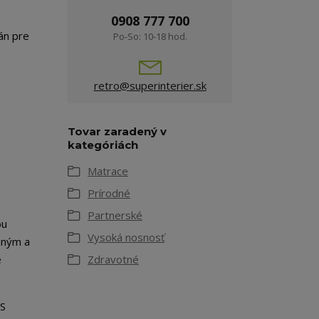
0908 777 700
án pre
Po-So: 10-18 hod.
retro@superinterier.sk
Tovar zaradený v
kategóriách
Matrace
Prírodné
Partnerské
ou
Vysoká nosnosť
mným a
e
Zdravotné
ES