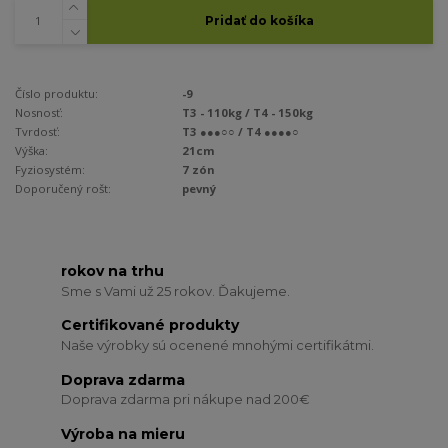
Pridať do košíka
Číslo produktu:
-9
Nosnosť:
T3 - 110kg / T4 - 150kg
Tvrdosť:
T3 ●●●○○ / T4 ●●●●○
Výška:
21cm
Fyziosystém:
7 zón
Doporučený rošt:
pevný
rokov na trhu
Sme s Vami už 25 rokov. Ďakujeme.
Certifikované produkty
Naše výrobky sú ocenené mnohými certifikátmi.
Doprava zdarma
Doprava zdarma pri nákupe nad 200€
Výroba na mieru