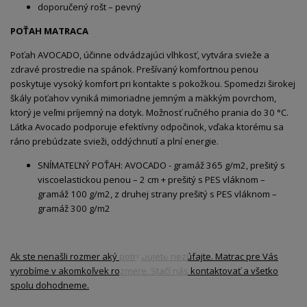
doporučený rošt – pevný
POŤAH MATRACA
Poťah AVOCADO, účinne odvádzajúci vlhkosť, vytvára svieže a
zdravé prostredie na spánok. Prešívaný komfortnou penou
poskytuje vysoký komfort pri kontakte s pokožkou. Spomedzi širokej
škály poťahov vyniká mimoriadne jemným a mäkkým povrchom,
ktorý je veľmi príjemný na dotyk. Možnosť ručného prania do 30 °C.
Látka Avocado podporuje efektívny odpočinok, vďaka ktorému sa
ráno prebúdzate svieži, oddýchnutí a plní energie.
SNÍMATEĽNÝ POŤAH: AVOCADO - gramáž 365 g/m2, prešitý s
viscoelastickou penou – 2 cm + prešitý s PES vláknom –
gramáž 100 g/m2, z druhej strany prešitý s PES vláknom –
gramáž 300 g/m2
Ak ste nenašli rozmer aký potrebujete nezúfajte. Matrac pre Vás
vyrobíme v akomkoľvek rozmere. Stačí nás kontaktovať a všetko
spolu dohodneme.