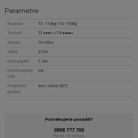
Parametre
Nosnosť
T3 - 110kg / T4 - 150kg
Tvrdosť
T3 ●●●○○ / T4 ●●●●○
Záruka
10 rokov
Výška
21cm
Fyziosystém
7 zón
Polohovateľný
nie
rošt
Prateľnosť
áno / ručne 30°C
poťahu
Potrebujete poradiť?
0908 777 700
Po-So: 10-18 hod.