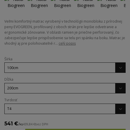
Veľmi komfortný matrac vyrobený v technológii monobloku z prírodnej
peny EVOGREEN, profilovaný z oboch strán pre lepšie odvetranie a
ergonomické zónovanie. V oblasti ramien je priečne perforovaný, čo
zabezpečuje lepšie prispôsobenie sa telu pri spánku na boku. Matrac je
vhodný aj pre polohovateľné r...
celý popis
Šírka
Dĺžka
Tvrdosť
541 €
/
ks
439,84 €
bez DPH