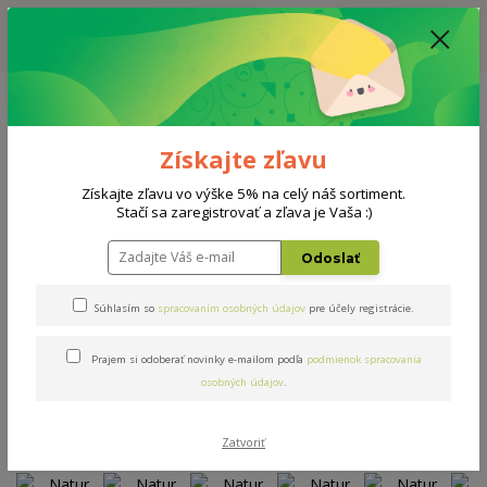
ZĽAVA: VŠETKY VYSTAVENÉ POSTELE ZA 400€ - CENA MATRACU A ROŠTU
PODĽA VÝBERU / DODACIA LEHOTA JE AKTUÁLNE 10-15 PRACOVNÝCH
DNÍ
0908 777 700
Po-So: 10-18 hod.
0
0 €
Získajte zľavu
Menu
Získajte zľavu vo výške 5% na celý náš sortiment.
Stačí sa zaregistrovať a zľava je Vaša :)
Úvod
Matrace
Natur Biogreen
Odoslať
Natur Biogreen
Súhlasím so
spracovaním osobných údajov
pre účely registrácie.
Novinka
Prajem si odoberať novinky e-mailom podľa
podmienok spracovania
osobných údajov
.
Zatvoriť