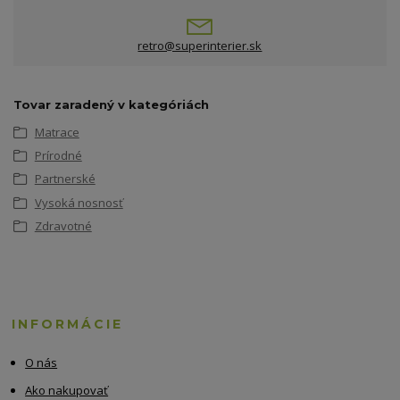
retro@superinterier.sk
Tovar zaradený v kategóriách
Matrace
Prírodné
Partnerské
Vysoká nosnosť
Zdravotné
INFORMÁCIE
O nás
Ako nakupovať