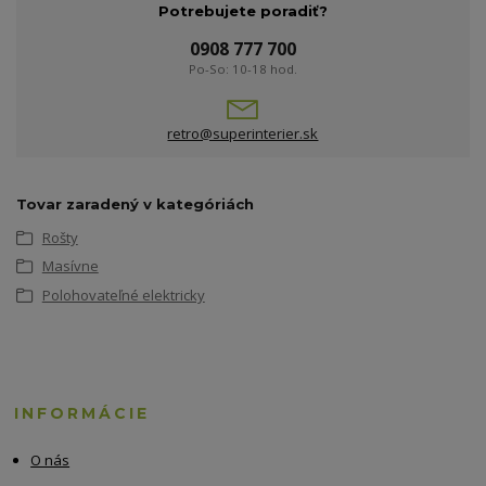
Potrebujete poradiť?
0908 777 700
Po-So: 10-18 hod.
retro@superinterier.sk
Tovar zaradený v kategóriách
Rošty
Masívne
Polohovateľné elektricky
INFORMÁCIE
O nás