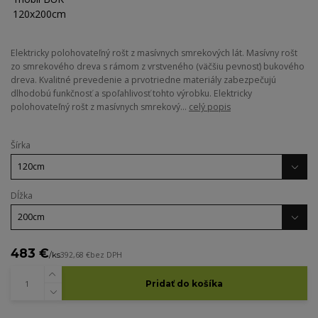
Elektricky polohovateľný rošt z masívnych smrekových lát. Masívny rošt
zo smrekového dreva s rámom z vrstveného (väčšiu pevnosť) bukového
dreva. Kvalitné prevedenie a prvotriedne materiály zabezpečujú
dlhodobú funkčnosť a spoľahlivosť tohto výrobku. Elektricky
polohovateľný rošt z masívnych smrekový...
celý popis
Šírka
Dĺžka
483 €
/
ks
392,68 €
bez DPH
Pridať do košíka