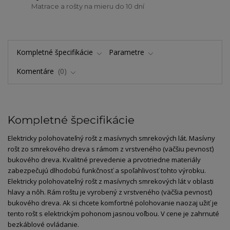
Matrace a rošty na mieru do 10 dní
Kompletné špecifikácie
Parametre
Komentáre
0
Kompletné špecifikácie
Elektricky polohovateľný rošt z masívnych smrekových lát. Masívny
rošt zo smrekového dreva s rámom z vrstveného (väčšiu pevnosť)
bukového dreva. Kvalitné prevedenie a prvotriedne materiály
zabezpečujú dlhodobú funkčnosť a spoľahlivosť tohto výrobku.
Elektricky polohovateľný rošt z masívnych smrekových lát v oblasti
hlavy a nôh. Rám roštu je vyrobený z vrstveného (väčšia pevnosť)
bukového dreva. Ak si chcete komfortné polohovanie naozaj užiť je
tento rošt s elektrickým pohonom jasnou voľbou. V cene je zahrnuté
bezkáblové ovládanie.