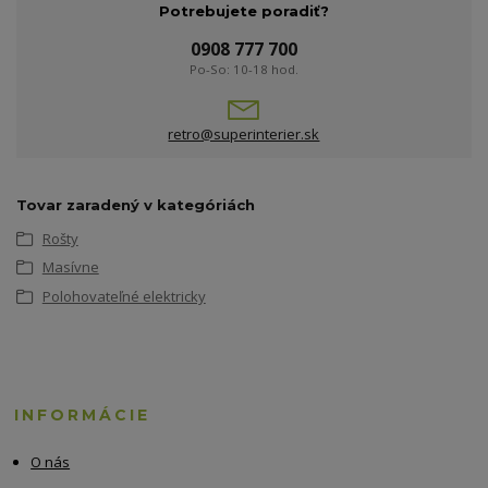
Potrebujete poradiť?
0908 777 700
Po-So: 10-18 hod.
retro@superinterier.sk
Tovar zaradený v kategóriách
Rošty
Masívne
Polohovateľné elektricky
INFORMÁCIE
O nás