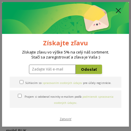
ZĽAVA: VŠETKY VYSTAVENÉ POSTELE ZA 400€ - CENA MATRACU A ROŠTU
PODĽA VÝBERU / DODACIA LEHOTA JE AKTUÁLNE 10-15 PRACOVNÝCH
DNÍ
0908 777 700
Po-So: 10-18 hod.
0
0 €
Získajte zľavu
Menu
Získajte zľavu vo výške 5% na celý náš sortiment.
Stačí sa zaregistrovať a zľava je Vaša :)
Úvod
Rošty
Masív mobil BUK 120x200cm
Odoslať
Masív mobil BUK 120x200cm
Súhlasím so
spracovaním osobných údajov
pre účely registrácie.
Prajem si odoberať novinky e-mailom podľa
podmienok spracovania
osobných údajov
.
Zatvoriť