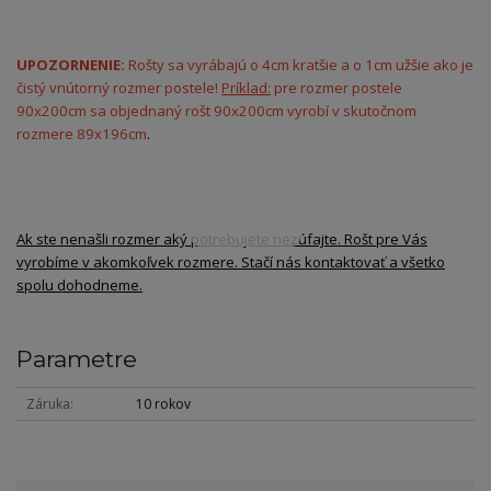
UPOZORNENIE:
Rošty sa vyrábajú o 4cm kratšie a o 1cm užšie ako je
čistý vnútorný rozmer postele!
Príklad:
pre rozmer postele
90x200cm sa objednaný rošt 90x200cm vyrobí v skutočnom
rozmere 89x196cm
.
Ak ste nenašli rozmer aký potrebujete nezúfajte. Rošt pre Vás
vyrobíme v akomkoľvek rozmere. Stačí nás kontaktovať a všetko
spolu dohodneme.
Parametre
Záruka
10 rokov