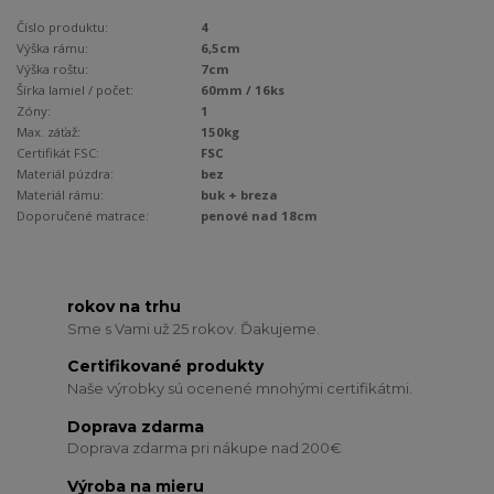
Číslo produktu:
4
Výška rámu:
6,5cm
Výška roštu:
7cm
Šírka lamiel / počet:
60mm / 16ks
Zóny:
1
Max. záťaž:
150kg
Certifikát FSC:
FSC
Materiál púzdra:
bez
Materiál rámu:
buk + breza
Doporučené matrace:
penové nad 18cm
rokov na trhu
Sme s Vami už 25 rokov. Ďakujeme.
Certifikované produkty
Naše výrobky sú ocenené mnohými certifikátmi.
Doprava zdarma
Doprava zdarma pri nákupe nad 200€
Výroba na mieru