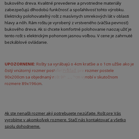
bukového dreva. Kvalitné prevedenie a prvotriedne materiály
zabezpečujú dlhodobú funkčnosť a spoľahlivosť tohto výrobku.
Elektricky polohovateľný rošt z masívnych smrekových lát v oblasti
hlavy a nôh. Rám roštu je vyrobený z vrstveného (väčšia pevnosť)
bukového dreva. Ak si chcete komfortné polohovanie naozaj užiť je
tento rošt s elektrickým pohonom jasnou voľbou. V cene je zahrnuté
bezkáblové ovládanie.
UPOZORNENIE:
Rošty sa vyrábajú o 4cm kratšie a o 1cm užšie ako je
čistý vnútorný rozmer postele!
Príklad:
pre rozmer postele
90x200cm sa objednaný rošt 90x200cm vyrobí v skutočnom
rozmere 89x196cm
.
Ak ste nenašli rozmer aký potrebujete nezúfajte. Rošt pre Vás
vyrobíme v akomkoľvek rozmere. Stačí nás kontaktovať a všetko
spolu dohodneme.