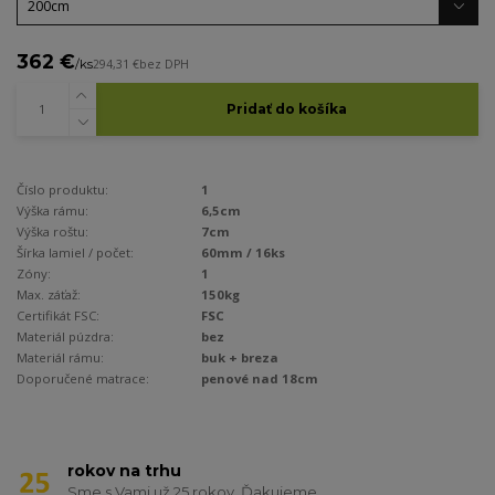
362 €
/
ks
294,31 €
bez DPH
Pridať do košíka
Číslo produktu:
1
Výška rámu:
6,5cm
Výška roštu:
7cm
Šírka lamiel / počet:
60mm / 16ks
Zóny:
1
Max. záťaž:
150kg
Certifikát FSC:
FSC
Materiál púzdra:
bez
Materiál rámu:
buk + breza
Doporučené matrace:
penové nad 18cm
rokov na trhu
Sme s Vami už 25 rokov. Ďakujeme.