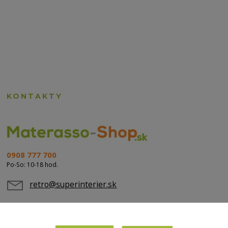
KONTAKTY
0908 777 700
Po-So: 10-18 hod.
retro@superinterier.sk