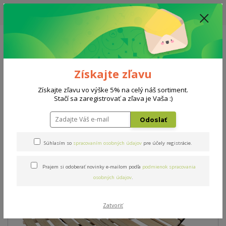
UPOZORNENIE: AKTUÁLNA DODACIA LEHOTA NA MATRACE, ROŠTY A
DOPLNKY - 10-15 PRACOVNÝCH DNÍ
0908 777 700
Po-So: 10-18 hod.
0
0 €
Získajte zľavu
Menu
Získajte zľavu vo výške 5% na celý náš sortiment.
Stačí sa zaregistrovať a zľava je Vaša :)
Úvod
Rošty
Masív mobil BUK 80x200cm
Odoslať
Masív mobil BUK 80x200cm
Súhlasím so
spracovaním osobných údajov
pre účely registrácie.
Prajem si odoberať novinky e-mailom podľa
podmienok spracovania
osobných údajov
.
Zatvoriť