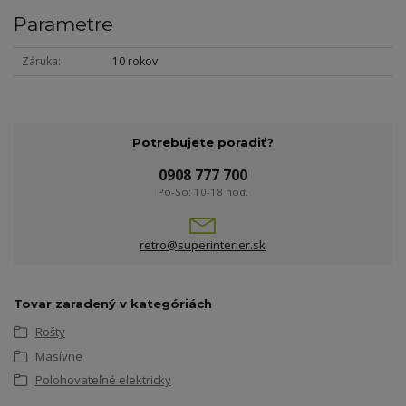
Parametre
Záruka
10 rokov
Potrebujete poradiť?
0908 777 700
Po-So: 10-18 hod.
retro@superinterier.sk
Tovar zaradený v kategóriách
Rošty
Masívne
Polohovateľné elektricky