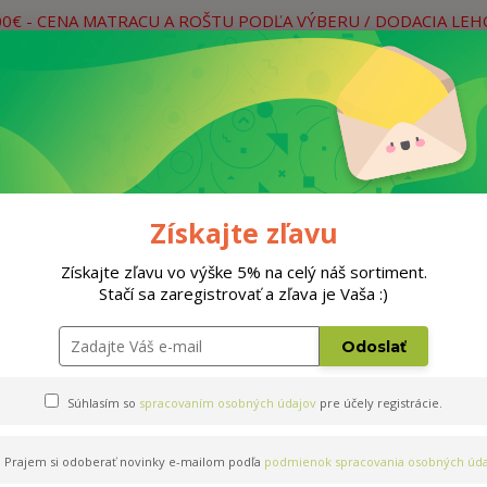
00€ - CENA MATRACU A ROŠTU PODĽA VÝBERU / DODACIA LE
práce
Neviete si rady? Zavolajte.
0
Hľada
Rošty
Doplnky
Postele
Materiá
Získajte zľavu
Získajte zľavu vo výške 5% na celý náš sortiment.
Stačí sa zaregistrovať a zľava je Vaša :)
Odoslať
Súhlasím so
spracovaním osobných údajov
pre účely registrácie.
Prajem si odoberať novinky e-mailom podľa
podmienok spracovania osobných úda