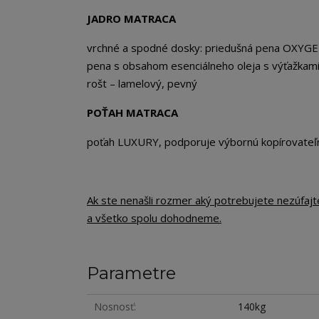
JADRO MATRACA
vrchné a spodné dosky: priedušná pena OXYG
pena s obsahom esenciálneho oleja s výťažkam
rošt – lamelový, pevný
POŤAH MATRACA
poťah LUXURY, podporuje výbornú kopírovateľ
Ak ste nenašli rozmer aký potrebujete nezúfaj
a všetko spolu dohodneme.
Parametre
Nosnosť
140kg