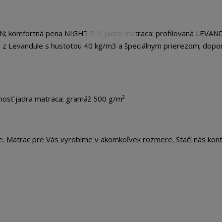
EN; komfortná pena NIGHTFLY; jadro matraca: profilovaná LEVA
i z Levandule s hustotou 40 kg/m3 a špeciálnym prierezom; dopo
nosť jadra matraca; gramáž 500 g/m²
te. Matrac pre Vás vyrobíme v akomkoľvek rozmere. Stačí nás kon