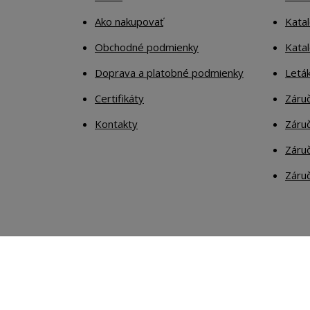
Ako nakupovať
Katal
Obchodné podmienky
Kata
Doprava a platobné podmienky
Letá
Certifikáty
Záruč
Kontakty
Záruč
Záruč
Záruč