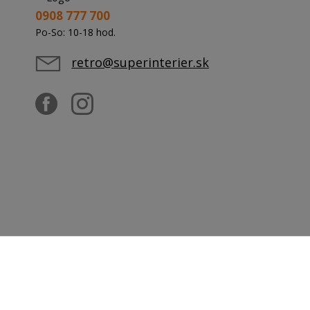
0908 777 700
Po-So: 10-18 hod.
retro@superinterier.sk