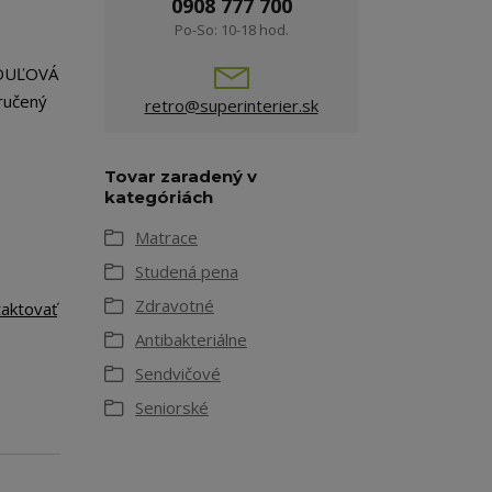
0908 777 700
Po-So: 10-18 hod.
NDUĽOVÁ
ručený
retro@superinterier.sk
Tovar zaradený v
kategóriách
Matrace
Studená pena
Zdravotné
taktovať
Antibakteriálne
Sendvičové
Seniorské