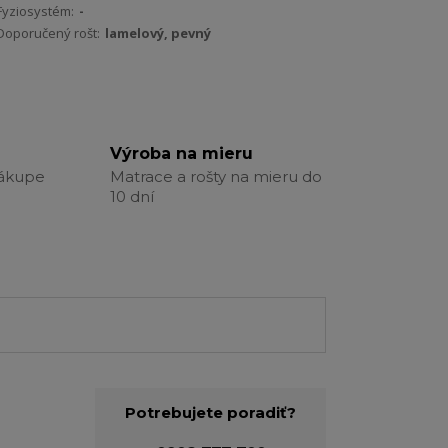
Fyziosystém:
-
Doporučený rošt:
lamelový, pevný
Výroba na mieru
nákupe
Matrace a rošty na mieru do
10 dní
Potrebujete poradiť?