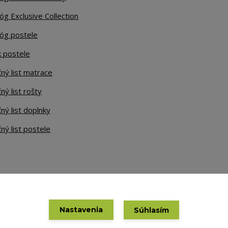
óg Exclusive Collection
lóg postele
k postele
ný list matrace
ný list rošty
ný list doplnky
ný list postele
Nastavenia
Súhlasím
Vytvorené na
Eshop-rychlo.sk