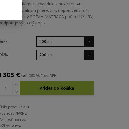
oleja s výťažkami z Levandule s hustotou 40
kg/m3 a špeciálnym prierezom; doporučený rošt –
lamelový, pevný POŤAH MATRACA poťah LUXURY,
podporuje vý...
celý popis
Šírka
Dĺžka
1 305 €
/
ks
1 060,98 €
bez DPH
Pridať do košíka
Číslo produktu:
8
Nosnosť:
140kg
Tvrdosť:
●●●○○
Výška:
23cm