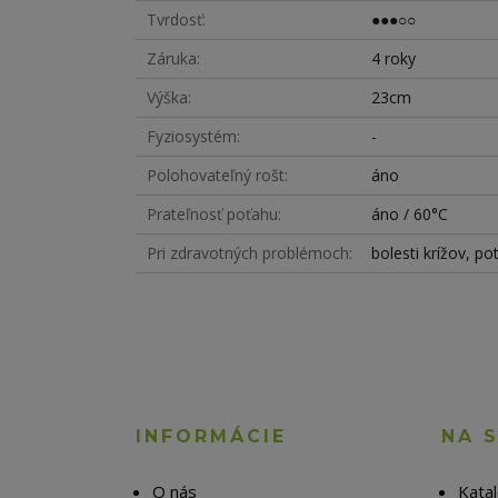
Tvrdosť
●●●○○
Záruka
4 roky
Výška
23cm
Fyziosystém
-
Polohovateľný rošt
áno
Prateľnosť poťahu
áno / 60°C
Pri zdravotných problémoch
bolesti krížov, po
INFORMÁCIE
NA 
O nás
Kata