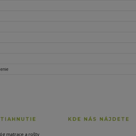
tenie
STIAHNUTIE
KDE NÁS NÁJDETE
lóg matrace a rošty