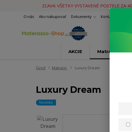
ZĽAVA: VŠETKY VYSTAVENÉ POSTELE ZA 4
O nás
Ako nakupovať
Dokumenty
Kontakty
Naše 
AKCIE
Matrace
Úvod
Matrace
Luxury Dream
Luxury Dream
Novinka